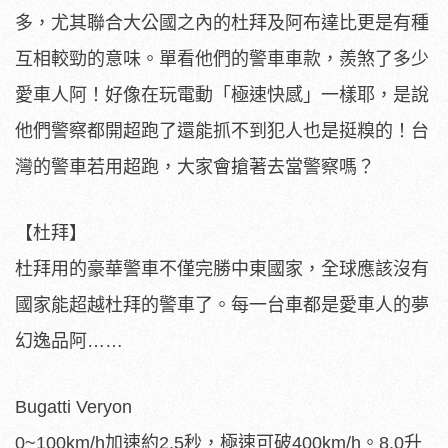
多，尤其聯合大公國之內的杜拜及阿布達比更是有種
互相較勁的意味。單看他們的警車車款，羨煞了多少
愛車人阿！好像在玩電動「極速快感」一樣耶，是說
他們警察都開超跑了還能抓不到犯人也是挺糗的！台
灣的警車若用超跑，大家會搶著去當警察嗎？
【杜拜】
杜拜用的豪華警車不僅完勝中東國家，全球應該沒有
國家能超越杜拜的警車了。每一台車都是愛車人的夢
幻逸品阿……
Bugatti Veryon
0~100km/h加速約2.5秒，極速可破400km/h。8.0升