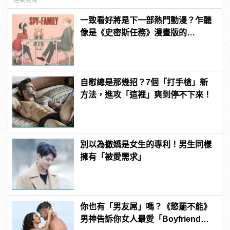
一致看好將是下一部熱門動漫？乍聽
像是《史密斯任務》漫畫版的
《SPY×FAMILY 間諜家家酒》
自慰總是那幾招？7個「打手槍」新
方法，進攻「這裡」爽到停不下來！
別以為撤嬌是女生的專利！男生同樣
擁有「被愛需求」
你也有「男友屌」嗎？《慾罷不能》
男神告訴你女人最愛「Boyfriend