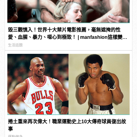
毀三觀慎入！世界十大禁片電影推薦，毫無遮掩的性
愛、血腥、暴力、噁心到極致！ | manfashion這樣變型
男
生活話題
捲土重來再次偉大！職業運動史上10大傳奇球員復出故
事
運動健身