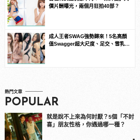
價片酬曝光，兩個月狂拍40部？
成人王者SWAG強勢歸來！5名高顏
值Swagger超大尺度、足交、雪乳、
粉紅海鮮通通有，親自教你人與人的
連結！ | manfashion這樣變型男
熱門文章
POPULAR
就是說不上來為何討厭？5個「不討
喜」朋友性格，你遇過哪一種？