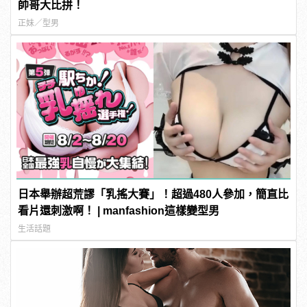
帥哥大比拼！
正妹／型男
日本舉辦超荒謬「乳搖大賽」！超過480人參加，簡直比
看片還刺激啊！ | manfashion這樣變型男
生活話題