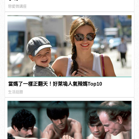
戀愛微講座
當媽了一樣正翻天！好萊塢人氣辣媽Top10
生活話題