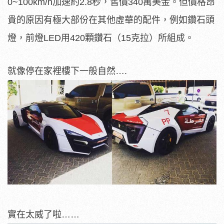
0~100km/h加速約2.8秒，售價340萬美金。但價格昂
貴的原因有極大部份在其他虛華的配件，例如鑽石頭
燈，前燈LED用420顆鑽石（15克拉）所組成。
就像停在家裡樓下一般自然….
實在太威了啦……