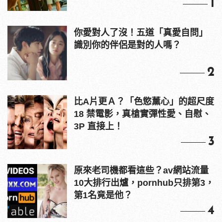
1
你愛對人了沒！五道「真愛自問」
識別你的伴侶是對的人嗎？
2
比A片更Ａ？「色慾薰心」的超尺度
18 禁電影，真槍實彈性愛、自慰、
3P 直接上！
3
原來老司機都看這些？av網站流量
10大排行出爐，pornhub只排第3，
第1名竟是他？
4