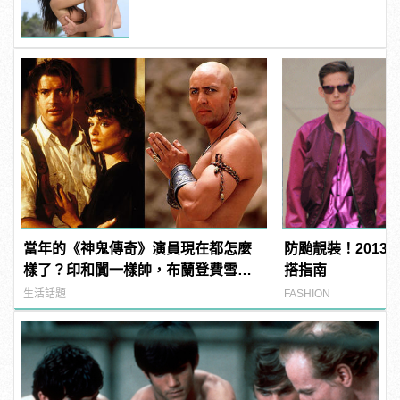
Dick」是啥？
當年的《神鬼傳奇》演員現在都怎麼
防颱靚裝！2013春夏
樣了？印和闐一樣帥，布蘭登費雪大
搭指南
發福！
生活話題
FASHION