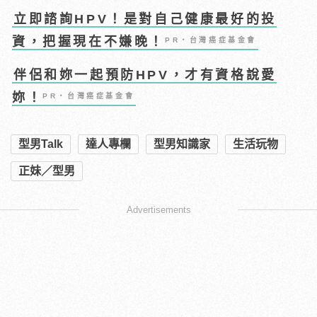
立即諮詢HPV！是對自己健康最好的投
資，把握現在不嫌晚！
PR・台灣癌症基金會
伴侶和妳一起預防HPV，才有資格說愛
妳！
PR・台灣癌症基金會
型男Talk
達人專欄
型男知識家
生活玩物
正妹／型男
Advertisements