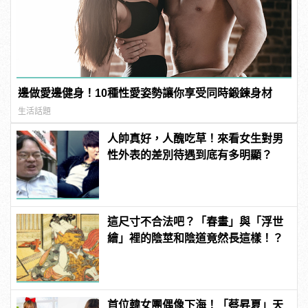
邊做愛邊健身！10種性愛姿勢讓你享受同時鍛鍊身材
生活話題
人帥真好，人醜吃草！來看女生對男
性外表的差別待遇到底有多明顯？
這尺寸不合法吧？「春畫」與「浮世
繪」裡的陰莖和陰道竟然長這樣！？
首位韓女團偶像下海！「蔡昇夏」天