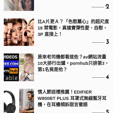
2
比A片更Ａ？「色慾薰心」的超尺度
18 禁電影，真槍實彈性愛、自慰、
3P 直接上！
3
原來老司機都看這些？av網站流量
10大排行出爐，pornhub只排第3，
第1名竟是他？
4
情人節送禮推薦！EDIFIER
W800BT PLUS 耳罩式無線藍牙耳
機，在耳邊傾訴甜言蜜語
5