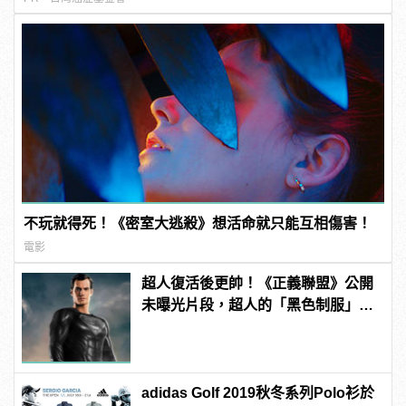
不玩就得死！《密室大逃殺》想活命就只能互相傷害！
電影
超人復活後更帥！《正義聯盟》公開
未曝光片段，超人的「黑色制服」首
曝光！ | manfashion這樣變型男
adidas Golf 2019秋冬系列Polo衫於