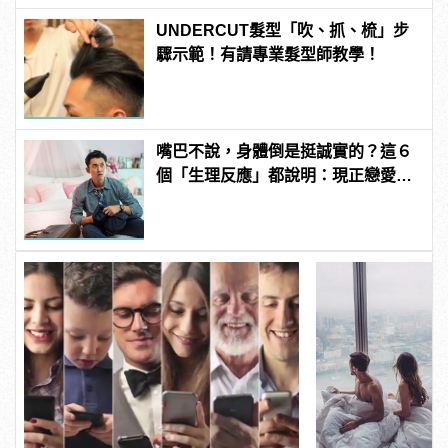
UNDERCUT髮型「吹、抓、梳」步
驟示範！有請專業髮型師教學！
嘴巴不說，身體倒是挺誠實的？這６
個「生理反應」都說明：現正戀愛
中！