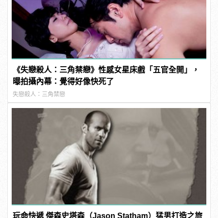
《失戀殺人：三角禁戀》性感女星床戲「五官全開」，
曝拍攝內幕：覺得好像快死了
失戀殺人：三角禁戀
玩命快遞 傑森史塔森（Jason Statham）猛男打造之旅