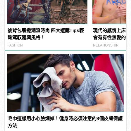
後背包襲捲潮流時尚 四大選購Tips輕
現代的感情上床比
鬆駕馭隨興風格！
會有有性無愛的「
FASHION
RELATIONSHIP
毛巾這樣用小心臉爛掉！健身時必須注意的8個皮膚保護
方法