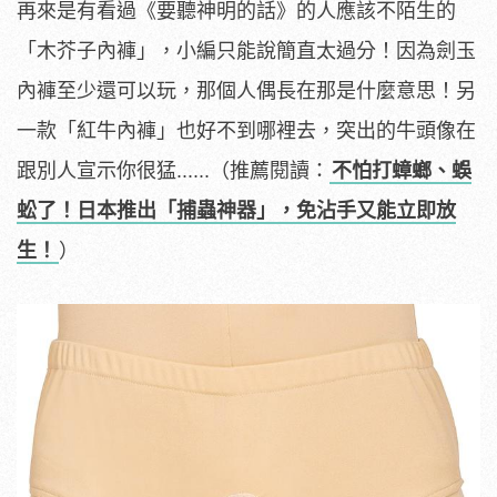
再來是有看過《要聽神明的話》的人應該不陌生的
「木芥子內褲」，小編只能說簡直太過分！因為劍玉
內褲至少還可以玩，那個人偶長在那是什麼意思！另
一款「紅牛內褲」也好不到哪裡去，突出的牛頭像在
跟別人宣示你很猛......（推薦閱讀：
不怕打蟑螂、蜈
蚣了！日本推出「捕蟲神器」，免沾手又能立即放
生！
）