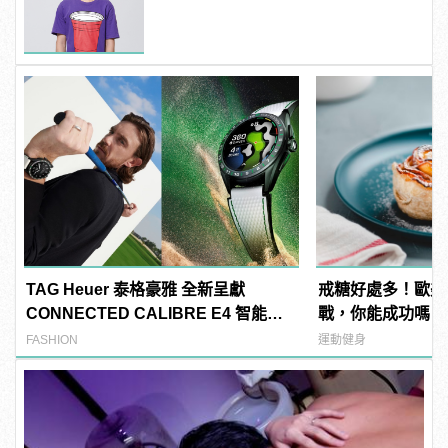
TAG Heuer 泰格豪雅 全新呈獻
戒糖好處多！歐美
CONNECTED CALIBRE E4 智能腕
戰，你能成功嗎？ | 
錶 高爾夫球特別版
變型男
FASHION
運動健身