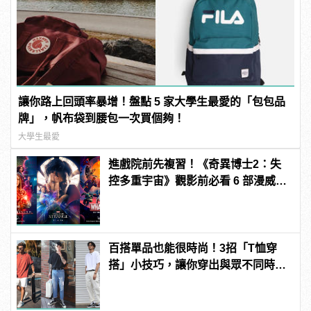
讓你路上回頭率暴增！盤點 5 家大學生最愛的「包包品
牌」，帆布袋到腰包一次買個夠！
大學生最愛
進戲院前先複習！《奇異博士2：失
控多重宇宙》觀影前必看 6 部漫威電
影、影集整理
百搭單品也能很時尚！3招「T恤穿
搭」小技巧，讓你穿出與眾不同時髦
品味