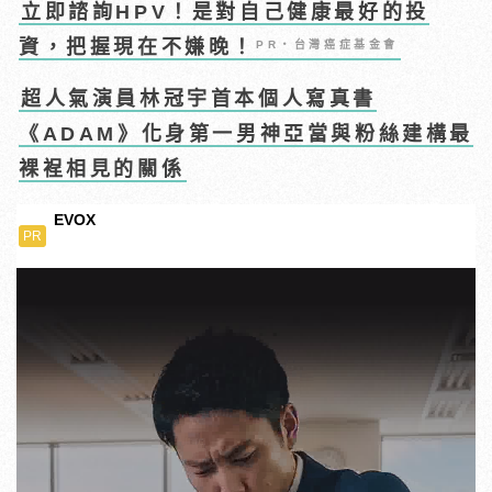
立即諮詢HPV！是對自己健康最好的投
資，把握現在不嫌晚！
PR・台灣癌症基金會
超人氣演員林冠宇首本個人寫真書
《ADAM》化身第一男神亞當與粉絲建構最
裸裎相見的關係
EVOX
PR