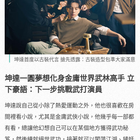
坤達首度以古裝代言 搶先透露：古裝造型包準大家滿意
坤達一圓夢想化身金庸世界武林高手 立
下豪語：下一步挑戰武打演員
坤達說自己從小除了熱愛運動之外，他也很喜歡在房
間裡看小說，尤其是金庸武俠小說，他幾乎每一部都
有看，總讓他幻想自己可以在某個地方獲得武功秘
笈，然後練就絕世武功，接著就可以闖蕩江湖、鏟奸