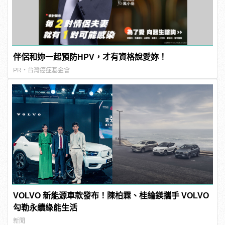
伴侶和妳一起預防HPV，才有資格說愛妳！
PR・台灣癌症基金會
VOLVO 新能源車款發布！陳柏霖、桂綸鎂攜手 VOLVO
勾勒永續綠能生活
新聞