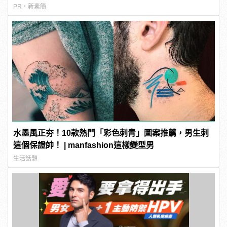
PR・新素簡
水墨風正夯！10款熱門「彩色刺青」圖案推薦，男生刺
這個保證帥！ | manfashion這樣變型男
生活話題