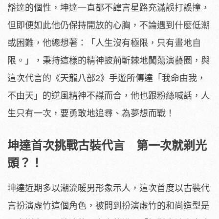
豁達的個性，坤達一直都不諱言星路充滿誤打誤撞，
但即便如此他仍保持開放的心胸，不論遇到什麼低潮
或困難，他總想著：「人生沒有極限，只有畫地自
限。」，秉持這樣的精神披荊斬棘地闖蕩演藝圈，與
這次代言的《天龍八部2》手遊所傳達「我命由我，
不由天」的逆風精神不謀而合，他也跟粉絲喊話，人
生只有一次，要勇敢地追尋、為夢想而戰！
坤達首次挑戰古裝代言 第一次就剃光
頭？！
坤達近期多以潮流暖男形象示人，這次首度以古裝代
言扮演虛竹這個角色，被問到扮演虛竹的和尚造型是