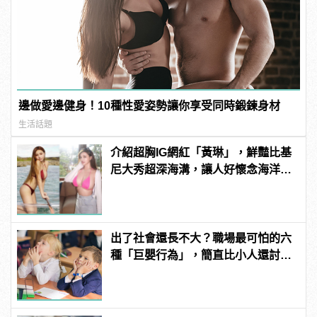
邊做愛邊健身！10種性愛姿勢讓你享受同時鍛鍊身材
生活話題
介紹超胸IG網紅「黃琳」，鮮豔比基
尼大秀超深海溝，讓人好懷念海洋風
光！ | manfashion這樣變型男
出了社會還長不大？職場最可怕的六
種「巨嬰行為」，簡直比小人還討
厭！