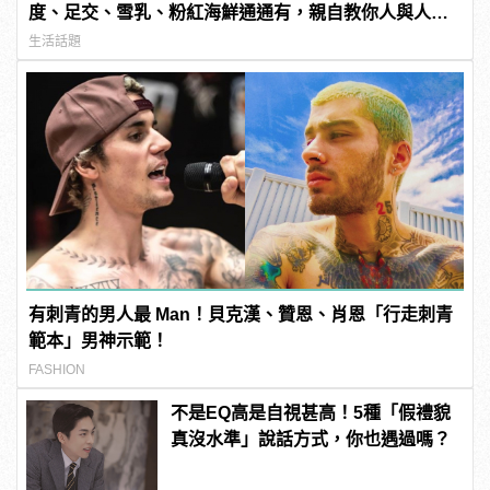
度、足交、雪乳、粉紅海鮮通通有，親自教你人與人的
連結！ | manfashion這樣變型男
生活話題
有刺青的男人最 Man！貝克漢、贊恩、肖恩「行走刺青
範本」男神示範！
FASHION
不是EQ高是自視甚高！5種「假禮貌
真沒水準」說話方式，你也遇過嗎？