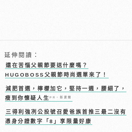
延伸閱讀：
還在苦惱父親節要送什麼嗎？
HUGOBOSS父親節時尚選單來了！
減肥首選，檸檬加它，堅持一週，腰細了，
瘦到你懷疑人生
PR・新素簡
三得利強冽公投號召愛爸族首推三最二沒有
憑身分證數字「8」享限量好康