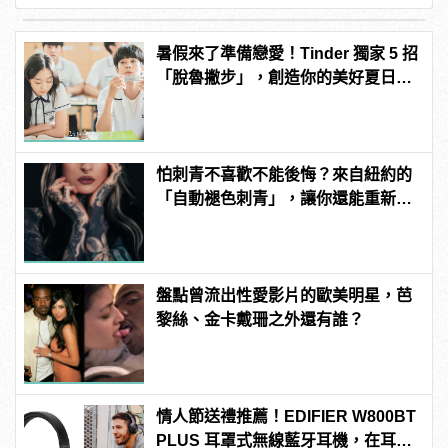
暑假來了準備戀愛！Tinder 獨家 5 招
「脫魯撇步」，創造你的美好夏日戀
情！
怕刺青不喜歡不能後悔？來自紐約的
「自動褪色刺青」，讓你還能重新來
過 | manfashion這樣變型男
盤點曾流出性愛影片的歐美明星，芭
黎絲、金卡戴珊之外還有誰？
情人節送禮推薦！EDIFIER W800BT
PLUS 耳罩式無線藍牙耳機，在耳邊