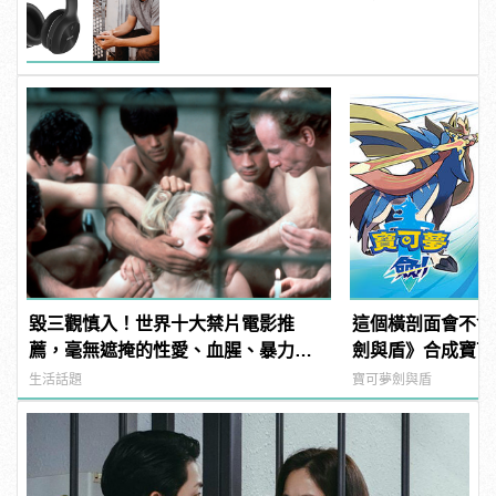
傾訴甜言蜜語
毀三觀慎入！世界十大禁片電影推
這個橫剖面會不會
薦，毫無遮掩的性愛、血腥、暴力、
劍與盾》合成寶可
噁心到極致！
思！？
生活話題
寶可夢劍與盾