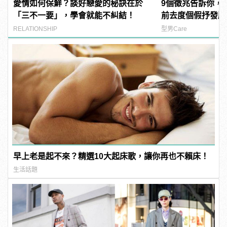
愛情如何保鮮？談好戀愛的秘訣在於
9個徵兆告訴你，
「三不一要」，學會就能不糾結！
前去度個假抒發壓
RELATIONSHIP
型男Care
早上老是起不來？精選10大起床歌，讓你再也不賴床！
生活話題