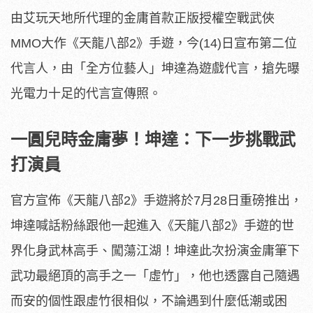
由艾玩天地所代理的金庸首款正版授權空戰武俠
MMO大作《天龍八部2》手遊，今(14)日宣布第二位
代言人，由「全方位藝人」坤達為遊戲代言，搶先曝
光電力十足的代言宣傳照。
一圓兒時金庸夢！坤達：下一步挑戰武
打演員
官方宣佈《天龍八部2》手遊將於7月28日重磅推出，
坤達喊話粉絲跟他一起進入《天龍八部2》手遊的世
界化身武林高手、闖蕩江湖！坤達此次扮演金庸筆下
武功最絕頂的高手之一「虛竹」，他也透露自己隨遇
而安的個性跟虛竹很相似，不論遇到什麼低潮或困