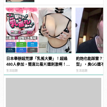
日本舉辦超荒謬「乳搖大賽」！超過
約炮也能踩雷？女
480人參加，簡直比看片還刺激啊！ |
型」，臭GG還不
manfashion這樣變型男
生活話題
生活話題