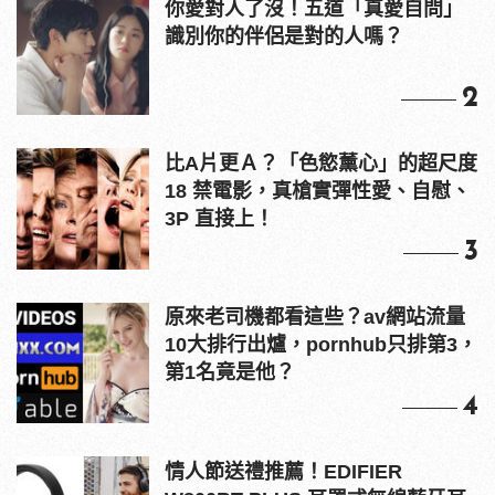
你愛對人了沒！五道「真愛自問」
識別你的伴侶是對的人嗎？
2
比A片更Ａ？「色慾薰心」的超尺度
18 禁電影，真槍實彈性愛、自慰、
3P 直接上！
3
原來老司機都看這些？av網站流量
10大排行出爐，pornhub只排第3，
第1名竟是他？
4
情人節送禮推薦！EDIFIER