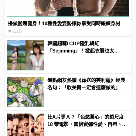
邊做愛邊健身！10種性愛姿勢讓你享受同時鍛鍊身材
生活話題
韓國超萌I CUP隱乳網紅
「Sejinming」！掀起衣服也太
「胸」了吧！ | manfashion這樣變型
男
盤點網友熱議《葬送的芙利蓮》經典
名句：「欣美爾一定會這麼做的」超
感動
比A片更Ａ？「色慾薰心」的超尺度
18 禁電影，真槍實彈性愛、自慰、
3P 直接上！ | manfashion這樣變型