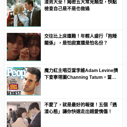
渣男大全！揭密五大常見類型，快點
檢查自己是不是也做過
交往比上床還難！年輕人盛行「抱睡
關係」，是怕寂寞還是怕名份？
魔力紅主唱亞當李維Adam Levine擠
下查寧塔圖Channing Tatum，當選
《PEOPLE》時人雜誌2013年最性感
男人！
不愛了，就是最好的報復！五個「遇
渣心態」讓你快速走出錯愛情傷！