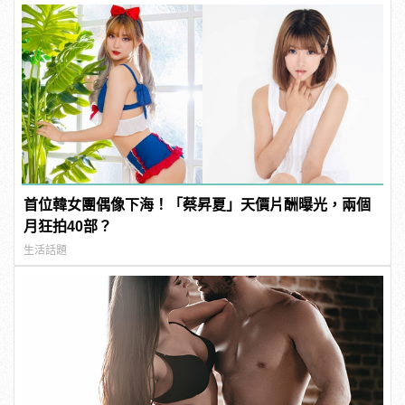
首位韓女團偶像下海！「蔡昇夏」天價片酬曝光，兩個
月狂拍40部？
生活話題