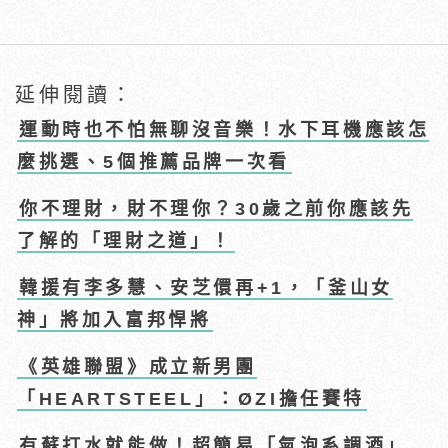
延伸閱讀：
運動時也不怕無聊沒音樂！水下耳機應該怎
麼挑選、5個推薦品牌一次看
你不理財，財不理你？30歲之前你應該先
了解的「理財之道」！
韓援有李多慧、安芝儇再+1，「釜山女
神」將加入富邦悍將
《英雄聯盟》成立新男團
「HEARTSTEEL」：ØZI擔任賽特
有蘇打水就能做！超簡易「氣泡系調酒」