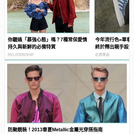
你聽過「慕強心態」嗎？7種常保愛情
今年流行色=單寧藍！
持久與新鮮的必備特質
終於釋出親手設計的
板鞋！
RELATIONSHIP
必買單品
防颱靚裝！2013春夏Metallic金屬光穿搭指南