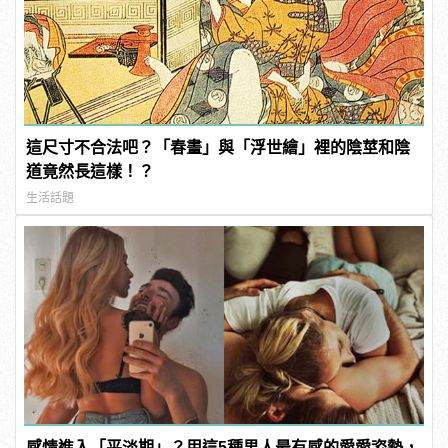
這尺寸不合法吧？「春畫」與「浮世繪」裡的陰莖和陰
道竟然長這樣！？
生活話題
感情進入「平淡期」？用這5種男人最有感的愛愛姿勢，