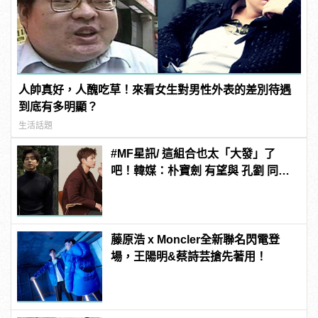
人帥真好，人醜吃草！來看女生對男性外表的差別待遇
到底有多明顯？
生活話題
#MF星訊/ 這組合也太「大發」了
吧！韓媒：朴寶劍 有望與 孔劉 同框
合作新電影《徐福》！
藤原浩 x Moncler全新聯名閃電登
場，王陽明&蔡詩芸搶先著用！