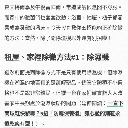
夏天梅雨季及午後雷陣雨，常造成氣候濕悶不舒服。
而家中的黴菌們也蠢蠢欲動：浴室、抽屜、櫃子都容
易成為發黴的溫床。今天 MF 教你五招能夠正確除黴
的方法：當然，除了開除濕機以外還有別招啦！
租屋、家裡除黴方法#1：除濕機
雖然前面提到除黴方式不是只有使用除濕機，但除濕
機在潮濕的地區真的是萬解聖品。儘管它體積不小價
格也不是說非常親民，但擺一台在家裡確實能大大改
善家中長期處於潮濕狀態的問題（延伸閱讀：
一直下
雨球鞋快發霉？5招「防霉保養術」讓心愛的潮鞋永
遠乾爽有型！
）。