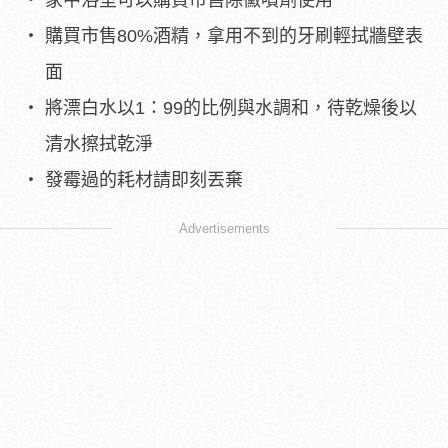
家中浴室可以購買市售除黴噴劑使用
購買市售80%酒精，拿用不到的牙刷輕拭牆壁表
面
將漂白水以1：99的比例與水調和，待乾燥後以
清水擦拭乾淨
發霉過的耗材請即刻丟棄
Advertisements