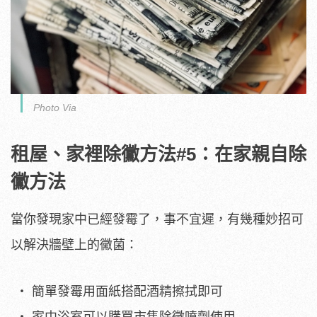
Photo Via
租屋、家裡除黴方法#5：在家親自除
黴方法
當你發現家中已經發霉了，事不宜遲，有幾種妙招可
以解決牆壁上的黴菌：
簡單發霉用面紙搭配酒精擦拭即可