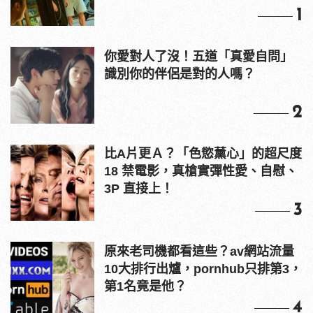
1
你愛對人了沒！五道「真愛自問」
識別你的伴侶是對的人嗎？
2
比A片更Ａ？「色慾薰心」的超尺度
18 禁電影，真槍實彈性愛、自慰、
3P 直接上！
3
原來老司機都看這些？av網站流量
10大排行出爐，pornhub只排第3，
第1名竟是他？
4