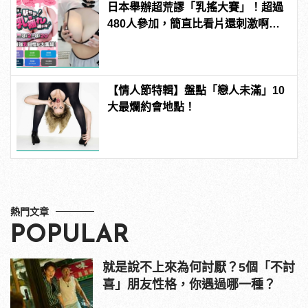
日本舉辦超荒謬「乳搖大賽」！超過
480人參加，簡直比看片還刺激啊！ |
manfashion這樣變型男
【情人節特輯】盤點「戀人未滿」10
大最爛約會地點！
熱門文章
POPULAR
就是說不上來為何討厭？5個「不討
喜」朋友性格，你遇過哪一種？