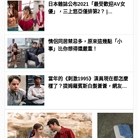
日本雜誌公布2021「最受歡迎AV女
優」，三上悠亞僅排第2？ |
manfashion這樣變型男
情侶同居禁忌多，原來這幾點「小
事」比你想得還嚴重！
當年的《刺激1995》演員現在都怎麼
樣了？提姆羅賓斯白髮蒼蒼，網友
驚：快認不出來！