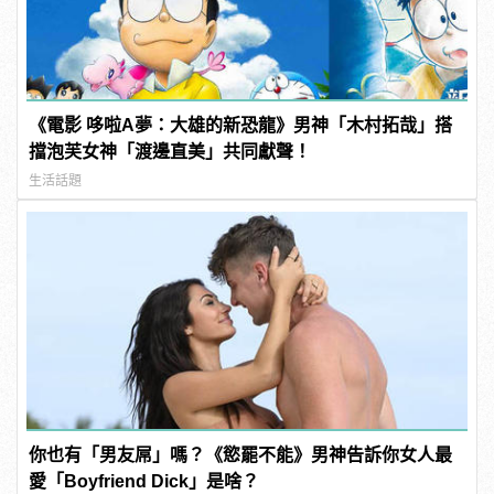
《電影 哆啦A夢：大雄的新恐龍》男神「木村拓哉」搭
擋泡芙女神「渡邊直美」共同獻聲！
生活話題
你也有「男友屌」嗎？《慾罷不能》男神告訴你女人最
愛「Boyfriend Dick」是啥？