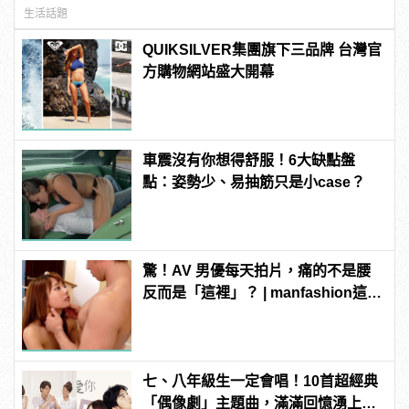
生活話題
QUIKSILVER集團旗下三品牌 台灣官
方購物網站盛大開幕
車震沒有你想得舒服！6大缺點盤
點：姿勢少、易抽筋只是小case？
驚！AV 男優每天拍片，痛的不是腰
反而是「這裡」？ | manfashion這樣
變型男
七、八年級生一定會唱！10首超經典
「偶像劇」主題曲，滿滿回憶湧上心