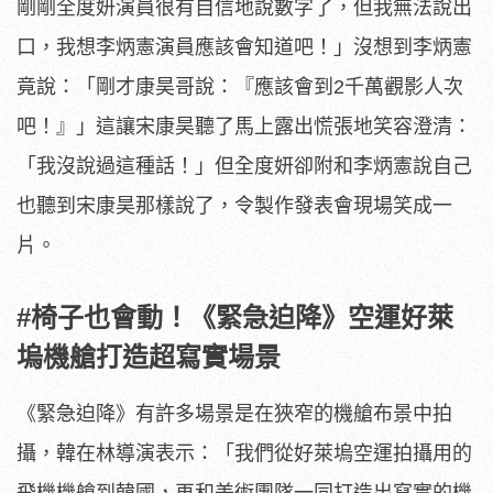
剛剛全度妍演員很有自信地說數字了，但我無法說出
口，
我想李炳憲演員應該會知道吧！」沒想到李炳憲
竟說：「
剛才康昊哥說：『應該會到2千萬觀影人次
吧！』」
這讓宋康昊聽了馬上露出慌張地笑容澄清：
「我沒說過這種話！」
但全度妍卻附和李炳憲說自己
也聽到宋康昊那樣說了，
令製作發表會現場笑成一
片。
#椅子也會動！《緊急迫降》空運好萊
塢機艙打造超寫實場景
《緊急迫降》有許多場景是在狹窄的機艙布景中拍
攝，
韓在林導演表示：「我們從好萊塢空運拍攝用的
飛機機艙到韓國，
再和美術團隊一同打造出寫實的機