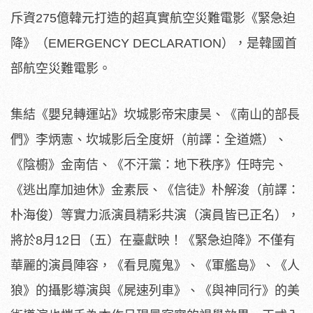
斥資275億韓元打造的超真實航空災難電影《緊急迫
降》（EMERGENCY DECLARATION），是韓國首
部航空災難電影。
集結《
嬰兒轉運站》坎城影帝宋康昊、《南山的部長
們》李炳憲、
坎城影后全度妍（前譯：全道嬿）、
《陰櫥》金南佶、《不汗黨：
地下秩序》任時完、
《逃出摩加迪休》金素辰、《信徒》朴解浚（
前譯：
朴海俊）等實力派演員精彩共演（演員皆已正名），
將於8月
12日（五）在臺獻映！《緊急迫降》不僅有
華麗的演員陣容，《
看見魔鬼》、《軍艦島》、《人
狼》的攝影導演與《屍速列車》、《
與神同行》的美