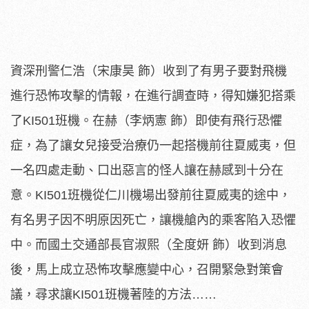
資深刑警仁浩（宋康昊 飾）收到了有男子要對飛機
進行恐怖攻擊的情報，在進行調查時，
得知嫌犯搭乘
了KI501班機。在赫（李炳憲 飾）即使有飛行恐懼
症，
為了讓女兒接受治療仍一起搭機前往夏威夷，但
一名四處走動、
口出惡言的怪人讓在赫感到十分在
意。KI501班機從仁川機場出
發前往夏威夷的途中，
有名男子因不明原因死亡，
讓機艙內的乘客陷入恐懼
中。而國土交通部長官淑熙（全度妍 飾）收到消息
後，馬上成立恐怖攻擊應變中心，召開緊急對策會
議，
尋求讓KI501班機著陸的方法……