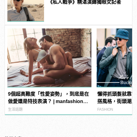
《私人戰爭》精湛演繹獨眼女記者
9個超高難度「性愛姿勢」，到底是在
懶得抓頭髮就靠它
做愛還是特技表演？ | manfashion這
搭風格，街頭潮人
樣變型男
生活話題
FASHION