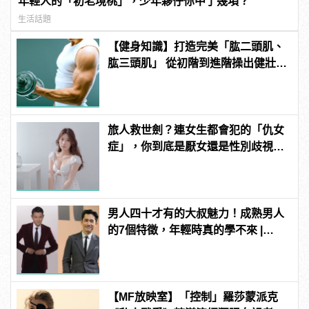
年輕人的「初老境桃」，少年夥仔你中了幾項？
生活話題
【健身知識】打造完美「肱二頭肌、
肱三頭肌」 從初階到進階操出健壯手
臂
旅人救世劍？連女生都會犯的「仇女
症」，你到底是厭女還是性別歧視？
| manfashion這樣變型男
男人四十才有的大叔魅力！成熟男人
的7個特徵，年輕時真的學不來 |
manfashion這樣變型男
【MF放映室】「控制」羅莎蒙派克