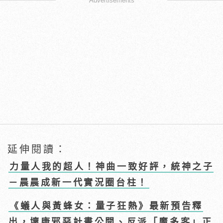
Advertisements
延伸閱讀：
力量人我的超人！神曲一致好評，統神之子
－晨晨成新一代實況圈台柱！
《蟻人與黃蜂女：量子狂熱》最新預告釋
出，壞康邪惡計畫公開、反派「魔多客」正