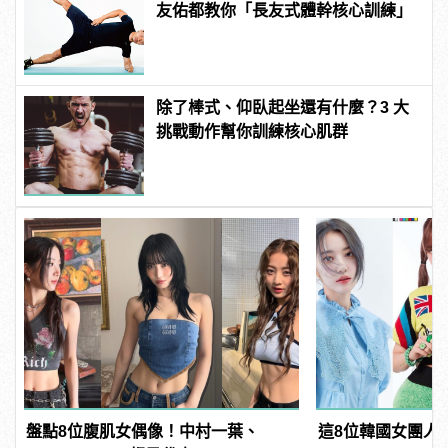
友佑都教你「長友式體幹核心訓練」
除了棒式、仰臥起坐還有什麼？3 大
挑戰動作幫你訓練核心肌群
盤點8位腹肌女偶像！中村一葉、
這8位韓國女團人