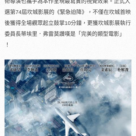
術導演也攜手為本作呈現最寫實的視覺效果。
正式入
選第74屆坎城影展的《緊急迫降》，
不僅在坎城首映
後獲得全場觀眾起立鼓掌10分鐘，
更獲坎城影展執行
委員長蒂埃里．弗雷莫讚嘆是「完美的類型電影」
！