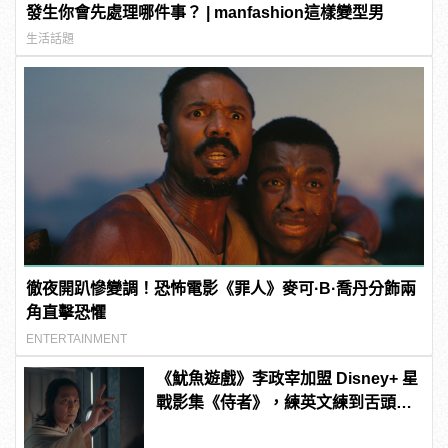
發生你會先處理哪件事？ | manfashion這樣變型男
生活話題
徹夜開趴慘變調！恐怖電影《罪人》麥可·B·喬丹分飾兩
角直擊恐懼
ENTERTAINMENT
《魷魚遊戲》李政宰加盟 Disney+ 星
戰影集《侍者》，練英文練到舌頭磨
破