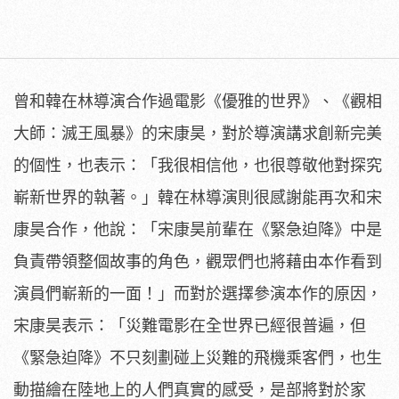
曾和韓在林導演合作過電影《優雅的世界》、《觀相
大師：
滅王風暴》的宋康昊，對於導演講求創新完美
的個性，也表示：「
我很相信他，也很尊敬他對探究
嶄新世界的執著。」
韓在林導演則很感謝能再次和宋
康昊合作，他說：「宋康昊前輩在《
緊急迫降》中是
負責帶領整個故事的角色，
觀眾們也將藉由本作看到
演員們嶄新的一面！」
而對於選擇參演本作的原因，
宋康昊表示：「
災難電影在全世界已經很普遍，但
《緊急迫降》
不只刻劃碰上災難的飛機乘客們，
也生
動描繪在陸地上的人們真實的感受，是部將對於家