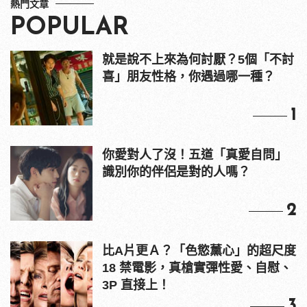
熱門文章
POPULAR
就是說不上來為何討厭？5個「不討
喜」朋友性格，你遇過哪一種？
1
你愛對人了沒！五道「真愛自問」
識別你的伴侶是對的人嗎？
2
比A片更Ａ？「色慾薰心」的超尺度
18 禁電影，真槍實彈性愛、自慰、
3P 直接上！
3