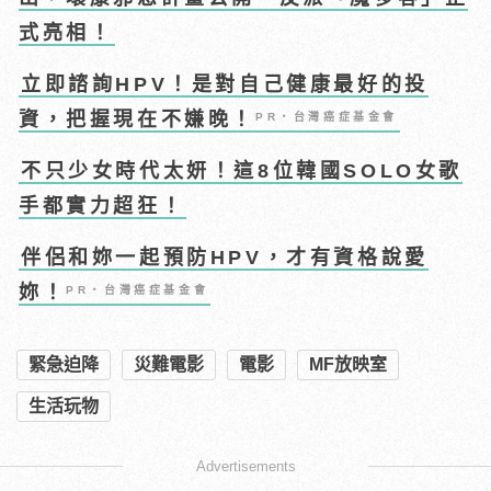
式亮相！
立即諮詢HPV！是對自己健康最好的投
資，把握現在不嫌晚！
PR・台灣癌症基金會
不只少女時代太妍！這8位韓國SOLO女歌
手都實力超狂！
伴侶和妳一起預防HPV，才有資格說愛
妳！
PR・台灣癌症基金會
緊急迫降
災難電影
電影
MF放映室
生活玩物
Advertisements