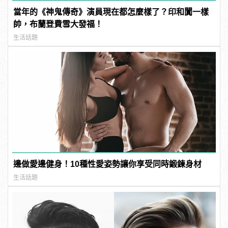
當年的《神鬼傳奇》演員現在都怎麼樣了？印和闐一樣
帥，布蘭登費雪大發福！
生活話題
邊做愛邊健身！10種性愛姿勢讓你享受同時鍛鍊身材
生活話題