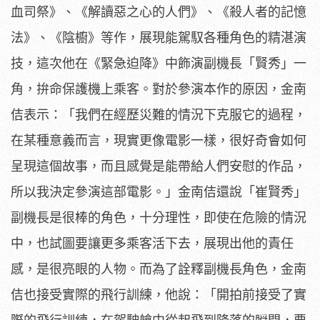
血司祭》、《
解讀惡之心的人們》、《殺人者的記憶
法》、《陰櫥》等作，
展現能駕馭各種角色的精湛演
技，這次他在《緊急迫降》
中飾演副機長「賢秀」一
角，拚命保護機上乘客。
對於參演本作的原因，金南
佶表示：「
我們在經歷災難的情況下克服它的過程，
在某種意義而言，
現實更像電影一樣，很好奇會如何
呈現這個故事，
而且感覺是能帶給人們安慰的作品，
所以我決定參演這部電影。」
金南佶還說「崔賢秀」
副機長是很棒的角色，十分理性，
即使在危險的情況
中，也試圖要讓更多乘客活下去，
展現出他的責任
感，是很亮眼的人物。而為了詮釋副機長角色，
金南
佶也接受實際的飛行訓練，他說：「
開拍前接受了實