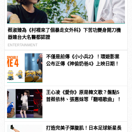
蔡淑臻為《村裡來了個暴走女外科》下苦功變身開刀機
器連台大名醫都認證
ENTERTAINMENT
不僅是前傳《小小兵2》！環遊影業
公布正傳《神偷奶爸4》上映日期！
王心凌《愛你》原是韓文歌？盤點5
首蔡依林、張惠妹等「翻唱歌曲」！
打造完美子彈腹肌！日本足球新星長