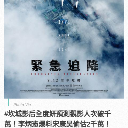
Photo Via
#坎城影后全度妍預測觀影人次破千
萬！李炳憲爆料宋康昊偷估2千萬
！