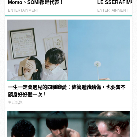
Momo、SOMI都是代表！
LE SSERAFI
撞臉台灣藝人？
ENTERTAINMENT
ENTERTAINMENT
一生一定會遇見的四種戀愛：儘管遍體鱗傷，也要奮不
顧身好好愛一次！
生活話題