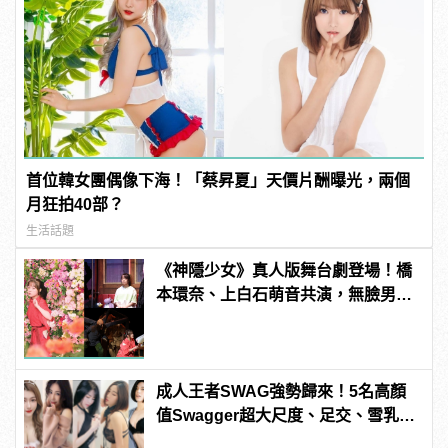
首位韓女團偶像下海！「蔡昇夏」天價片酬曝光，兩個
月狂拍40部？
生活話題
《神隱少女》真人版舞台劇登場！橋
本環奈、上白石萌音共演，無臉男、
白龍名場面神還原！
成人王者SWAG強勢歸來！5名高顏
值Swagger超大尺度、足交、雪乳、
粉紅海鮮通通有，親自教你人與人的