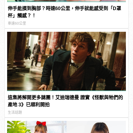
伸手能摸到胸部？時速60公里，伸手就能感受到「D罩
杯」觸感？！
車速60公里
這集將解開更多謎團！艾迪瑞德曼 證實《怪獸與牠們的
產地 3》已順利開拍
生活話題