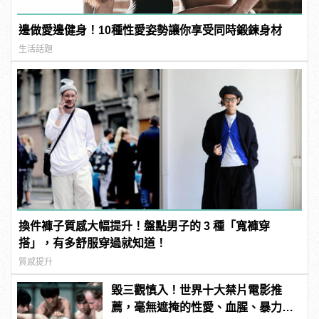
邊做愛邊健身！10種性愛姿勢讓你享受同時鍛鍊身材
生活話題
換件褲子質感大幅提升！盤點男子的 3 種「寬褲穿
搭」，有多舒服穿過就知道！
質感提升
毀三觀慎入！世界十大禁片電影推
薦，毫無遮掩的性愛、血腥、暴力、