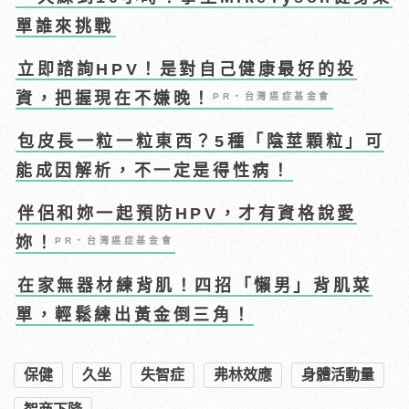
單誰來挑戰
立即諮詢HPV！是對自己健康最好的投
資，把握現在不嫌晚！
PR・台灣癌症基金會
包皮長一粒一粒東西？5種「陰莖顆粒」可
能成因解析，不一定是得性病！
伴侶和妳一起預防HPV，才有資格說愛
妳！
PR・台灣癌症基金會
在家無器材練背肌！四招「懶男」背肌菜
單，輕鬆練出黃金倒三角！
保健
久坐
失智症
弗林效應
身體活動量