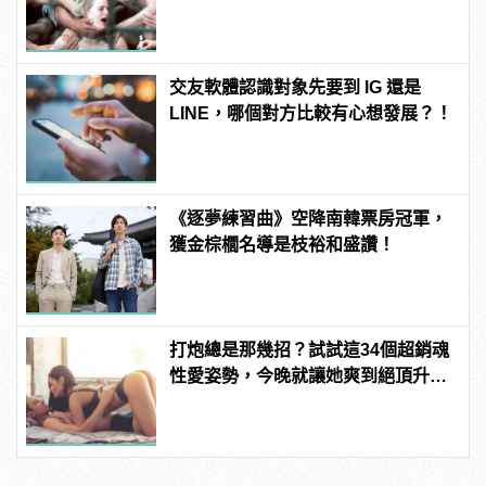
噁心到極致！
交友軟體認識對象先要到 IG 還是
LINE，哪個對方比較有心想發展？！
《逐夢練習曲》空降南韓票房冠軍，
獲金棕櫚名導是枝裕和盛讚！
打炮總是那幾招？試試這34個超銷魂
性愛姿勢，今晚就讓她爽到絕頂升
天！ | manfashion這樣變型男