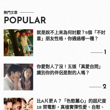
熱門文章
POPULAR
就是說不上來為何討厭？5個「不討
喜」朋友性格，你遇過哪一種？
1
你愛對人了沒！五道「真愛自問」
識別你的伴侶是對的人嗎？
2
比A片更Ａ？「色慾薰心」的超尺度
18 禁電影，真槍實彈性愛、自慰、