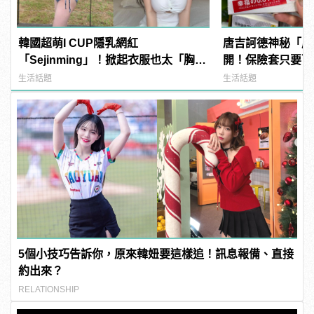
韓國超萌I CUP隱乳網紅
唐吉訶德神秘「成
「Sejinming」！掀起衣服也太「胸」
開！保險套只要百
了吧！ | manfashion這樣變型男
鏡？
生活話題
生活話題
5個小技巧告訴你，原來韓妞要這樣追！訊息報備、直接
約出來？
RELATIONSHIP