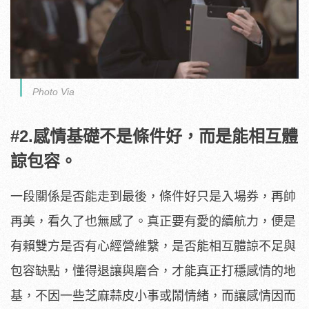
Photo Via
#2.感情基礎不是條件好，而是能相互體
諒包容。
一段關係是否能走到最後，條件好只是入場券，再帥
再美，看久了也無感了。真正要有愛的續航力，便是
有賴雙方是否有心經營維繫，是否能相互體諒不足與
包容缺點，懂得退讓與磨合，才能真正打穩感情的地
基，不因一些芝麻蒜皮小事或鬧情緒，而讓感情因而