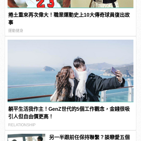
捲土重來再次偉大！職業運動史上10大傳奇球員復出故
事
運動健身
躺平生活我作主！GenZ世代的5個工作觀念，金錢很吸
引人但自由價更高！
RELATIONSHIP
另一半跟前任保持聯繫？談戀愛五個