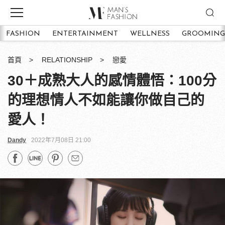
FASHION
ENTERTAINMENT
WELLNESS
GROOMING
首頁
RELATIONSHIP
戀愛
30＋成熟大人的感情體悟：100分
的理想情人不如能讓你做自己的
愛人！
Dandy
2022年7月08日 21:00