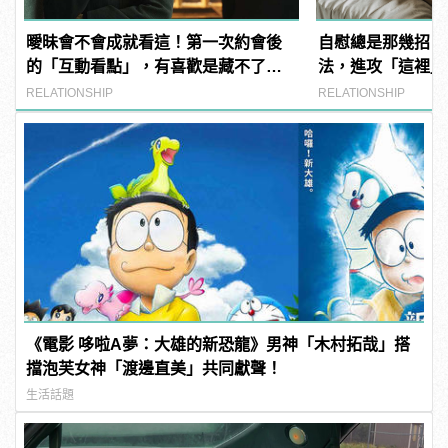
曖昧會不會成就看這！第一次約會後
自慰總是那幾招？
的「互動看點」，有喜歡是藏不了
法，進攻「這裡」
的！
RELATIONSHIP
RELATIONSHIP
《電影 哆啦A夢：大雄的新恐龍》男神「木村拓哉」搭
擋泡芙女神「渡邊直美」共同獻聲！
生活話題