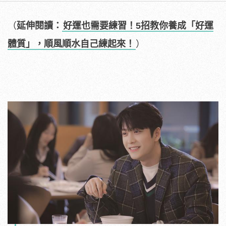
（
延伸閱讀：
好運也需要練習！5招教你養成「好運
體質」，順風順水自己練起來！
）