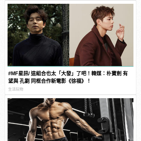
#MF星訊/ 這組合也太「大發」了吧！韓媒：朴寶劍 有
望與 孔劉 同框合作新電影《徐福》！
生活玩物