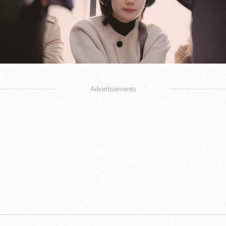
Advertisements