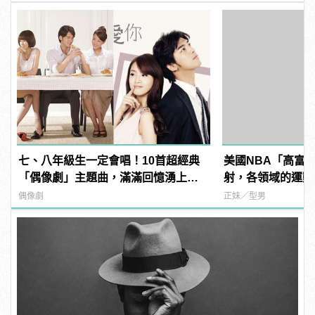
七、八年級生一定會唱！10首超經典
美國NBA「高富帥」
「偶像劇」主題曲，滿滿回憶湧上心
射，各領域的運動
頭
偶像劇
正妹／型男