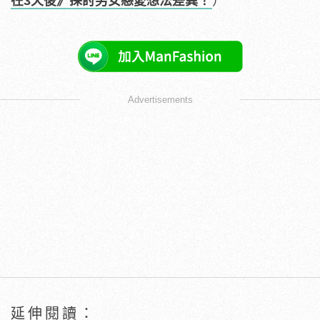
在3天後》探討男女戀愛想法差異！
）
Advertisements
延伸閱讀：