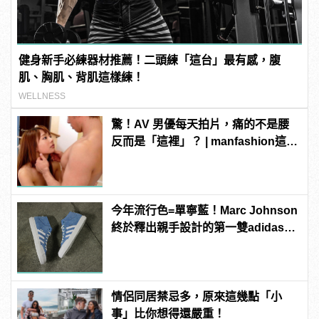
健身新手必練器材推薦！二頭練「這台」最有感，腹
肌、胸肌、背肌這樣練！
WELLNESS
驚！AV 男優每天拍片，痛的不是腰
反而是「這裡」？ | manfashion這樣
變型男
今年流行色=單寧藍！Marc Johnson
終於釋出親手設計的第一雙adidas滑
板鞋！
情侶同居禁忌多，原來這幾點「小
事」比你想得還嚴重！