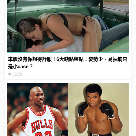
車震沒有你想得舒服！6大缺點盤點：姿勢少、易抽筋只
是小case？
生活話題