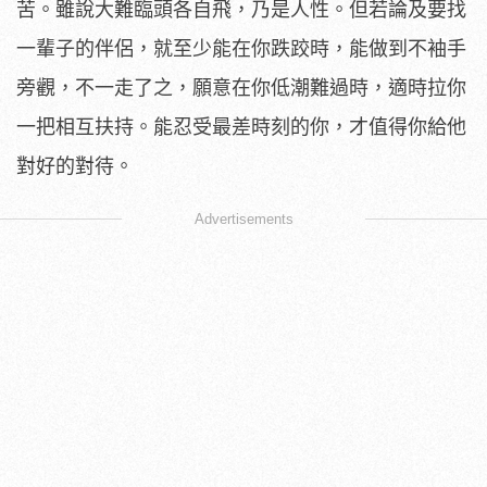
苦。雖說大難臨頭各自飛，乃是人性。但若論及要找
一輩子的伴侶，就至少能在你跌跤時，能做到不袖手
旁觀，不一走了之，願意在你低潮難過時，適時拉你
一把相互扶持。能忍受最差時刻的你，才值得你給他
對好的對待。
Advertisements