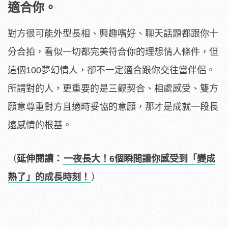
適合你。
對方很可能外型長相、興趣嗜好、聊天話題都跟你十
分合拍，看似一切都完美符合你的理想情人條件，但
這個100夢幻情人，卻不一定適合跟你交往當伴侶。
所謂對的人，更重要的是三觀契合、相處感受、雙方
願意尊重對方且適時妥協的意願，那才是成就一段長
遠感情的根基。
（
延伸閱讀：
一夜長大！6個瞬間讓你感受到「變成
熟了」的成長時刻！
）