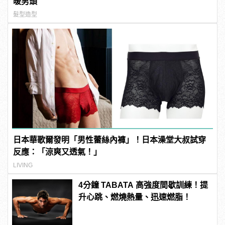
暖男頭
髮型造型
日本華歌爾發明「男性蕾絲內褲」！日本澡堂大叔試穿
反應：「涼爽又透氣！」
LIVING
4分鐘 TABATA 高強度間歇訓練！提
升心跳、燃燒熱量、迅速燃脂！