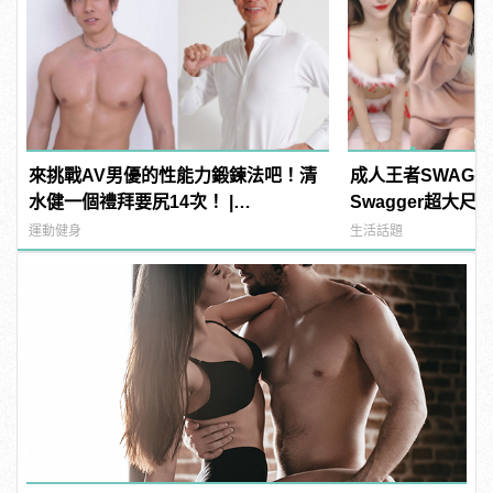
來挑戰AV男優的性能力鍛鍊法吧！清
成人王者SWAG
水健一個禮拜要尻14次！ |
Swagger超大
manfashion這樣變型男
紅海鮮通通有，親
運動健身
生活話題
結！ | manfash