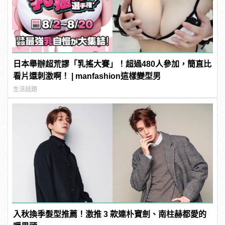
日本舉辦超荒謬「乳搖大賽」！超過480人參加，簡直比
看片還刺激啊！ | manfashion這樣變型男
生活話題
入秋換季髮型推薦！激推 3 款連朴寶劍、南柱赫都愛的