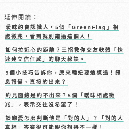
延伸閱讀：
曖昧約會認識人，5個「GreenFlag」相
處徵兆，看到就別錯過這個人！
如何拉近心的距離？三招教你交友軟體「快
速建立信任感」的聊天秘訣。
5個小技巧告訴你，原來韓妞要這樣追！訊
息報備、直接約出來？
約見面總是約不出來？5個「曖昧相處徵
兆」，表示交往沒希望了！
談戀愛怎麼判斷他是「對的人」？「對的人
真相」答案很可能跟你想得不一樣！