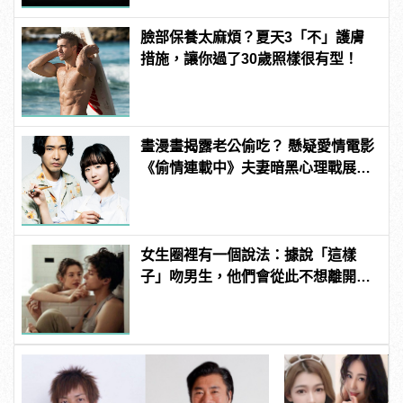
臉部保養太麻煩？夏天3「不」護膚
措施，讓你過了30歲照樣很有型！
畫漫畫揭露老公偷吃？ 懸疑愛情電影
《偷情連載中》夫妻暗黑心理戰展
開！
女生圈裡有一個說法：據說「這樣
子」吻男生，他們會從此不想離開自
己！