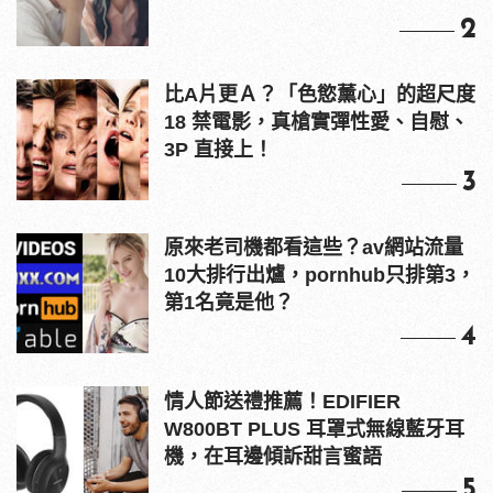
2
比A片更Ａ？「色慾薰心」的超尺度
18 禁電影，真槍實彈性愛、自慰、
3P 直接上！
3
原來老司機都看這些？av網站流量
10大排行出爐，pornhub只排第3，
第1名竟是他？
4
情人節送禮推薦！EDIFIER
W800BT PLUS 耳罩式無線藍牙耳
機，在耳邊傾訴甜言蜜語
5