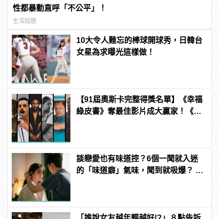
性都暴動直呼「不公平」！
生活話題
10大令人難忘的棒球開球秀，日韓台
女星為求曝光這樣做！
【91屆奧斯卡完整得獎名單】《幸福
綠皮書》奪最佳影片成大贏家！《波
西米亞狂想曲》雷米馬利克＆《真
寵》奧莉薇亞柯爾曼封影帝影后！
談戀愛也有味道控？6個一聞就入迷
的「味道癖」氣味，聞到就吸爆？ |
manfashion這樣變型男
「誰說女友越年輕越好!?」８點告訴