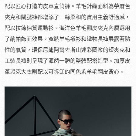
配以匠心打造的皮革直筒褲。羊毛針織面料為苧麻色
夾克和闊腿褲都增添了一絲柔和的實用主義舒適感，
配以拉鍊棉質運動衫。海洋色羊毛翻皮夾克內層選用
了納帕飾面效果。寬鬆羊毛襯衫和織物長褲展露著隨
性的氣質，環保尼龍阿爾卑斯山迷彩圖案的短夾克和
工裝長褲則呈現了渾然一體的整體配搭造型。加厚皮
革派克大衣則配以可拆卸的同色系羊毛翻皮背心。