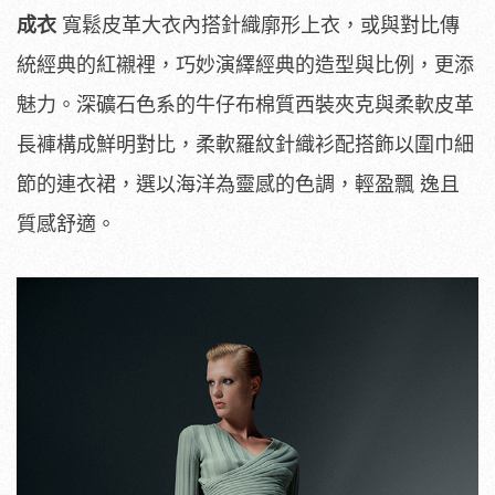
成衣
寬鬆皮革大衣內搭針織廓形上衣，或與對比傳
統經典的紅襯裡，巧妙演繹經典的造型與比例，更添
魅力。深礦石色系的牛仔布棉質西裝夾克與柔軟皮革
長褲構成鮮明對比，柔軟羅紋針織衫配搭飾以圍巾細
節的連衣裙，選以海洋為靈感的色調，輕盈飄 逸且
質感舒適。