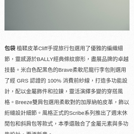
包袋
植鞣皮革Cliff手提旅行包選用了優雅的編織細
節，靈感源於BALLY經典條紋廓形，盡展品牌的卓越
技藝。米白色配黑色的Brave柔軟尼龍行李包則選用
了經 GRS 認證的 100% 消費前紗線，打造多功能設
計，配以金屬飾件和拉鍊，靈活演繹多變的穿搭風
格。Breeze雙肩包選用柔軟對的加厚納帕皮革，飾以
絎縫設計細節。風格正式的Scribe系列推出了週末休
閒包和斜肩包等款式，本季還融合了金屬元素與多功