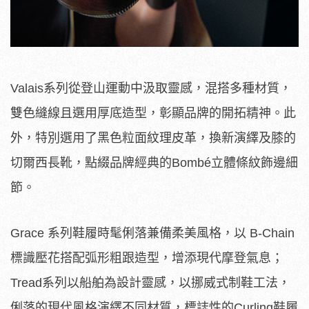
Valais系列從登山運動中汲取靈感，混搭多種材質，
雙色縫線且選用厚底造型，彰顯品牌的開拓精神。此
外，特別選用了黑色粒面紋理皮革，換新演繹及膝的
切爾西長靴，點綴品牌經典的Bombé立體條紋飾邊細
節。
Grace 系列鞋履時髦俐落兼備柔美風格，以 B-Chain
標識壓花搭配弧形粗跟造型，增添現代摩登氣息；
Tread系列以船舶為設計靈感，以挪威式制鞋工法，
俐落的現代風格演繹不同材質，標誌性的Curling鞋履