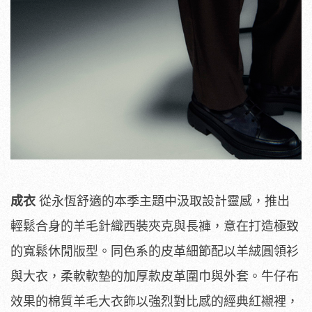
成衣
從永恆舒適的本季主題中汲取設計靈感，推出
輕鬆合身的羊毛針織西裝夾克與長褲，意在打造極致
的寬鬆休閒版型。同色系的皮革細節配以羊絨圓領衫
與大衣，柔軟軟墊的加厚款皮革圍巾與外套。牛仔布
效果的棉質羊毛大衣飾以強烈對比感的經典紅襯裡，