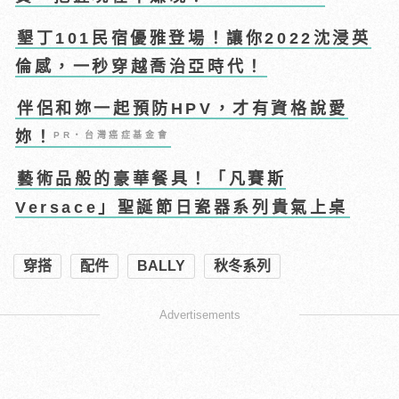
墾丁101民宿優雅登場！讓你2022沈浸英
倫感，一秒穿越喬治亞時代！
伴侶和妳一起預防HPV，才有資格說愛
妳！
PR・台灣癌症基金會
藝術品般的豪華餐具！「凡賽斯
Versace」聖誕節日瓷器系列貴氣上桌
穿搭
配件
BALLY
秋冬系列
Advertisements