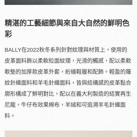
精湛的工藝細節與來自大自然的鮮明色
彩
BALLY在2022秋冬系列針對紋理與材質上，使用的
皮革面料飾以柔軟粒面紋理，光滑的觸感，配以柔軟
軟墊的加厚款皮革外套，絎縫鞋履和配飾。輕盈的羅
紋針織面料和羊毛針織面料，皆與結構感的皮革黏合
廓形構成了鮮明對比，配以在義大利製造的結實再生
尼龍，牛仔布效果棉布，羊絨和可追溯羊毛針織面
料。