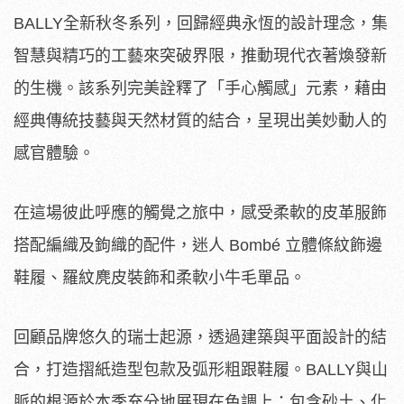
BALLY全新秋冬系列，回歸經典永恆的設計理念，集
智慧與精巧的工藝來突破界限，推動現代衣著煥發新
的生機。該系列完美詮釋了「手心觸感」元素，藉由
經典傳統技藝與天然材質的結合，呈現出美妙動人的
感官體驗。
在這場彼此呼應的觸覺之旅中，感受柔軟的皮革服飾
搭配編織及鉤織的配件，迷人 Bombé 立體條紋飾邊
鞋履、羅紋麂皮裝飾和柔軟小牛毛單品。
回顧品牌悠久的瑞士起源，透過建築與平面設計的結
合，打造摺紙造型包款及弧形粗跟鞋履。BALLY與山
脈的根源於本季充分地展現在色調上：包含砂土、化