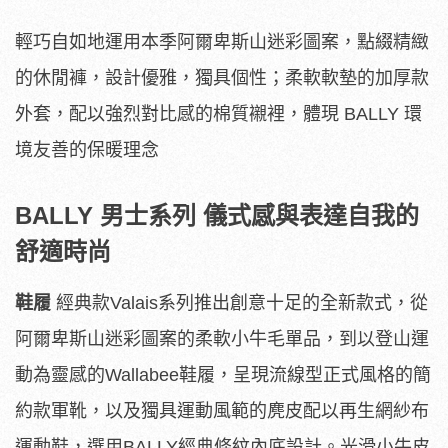
輕巧自如地運用本季阿爾卑斯山迷彩圖案，點綴精緻
的休閒褲，設計優雅，獨具個性；柔軟軟墊的加厚款
外套，配以強烈對比感的棉質襯裡，體現 BALLY 環
境友善的保暖理念
BALLY
男士系列
儀式感與表達自我的
舒適時尚
鞋履
經典款Valais系列推出創意十足的全新款式，從
阿爾卑斯山迷彩圖案的柔軟小牛毛單品，到以登山運
動為靈感的Wallabee鞋履，呈現流線型正式風格的簡
約款軍靴，以及獨具運動風範的麂皮配以再生網紗布
運動鞋，選用BALLY經典條紋內底設計。光滑小牛皮