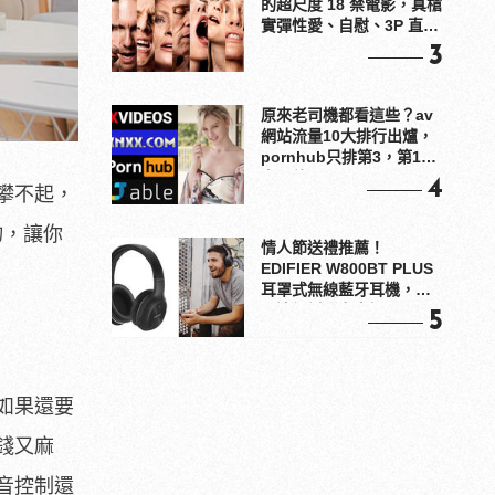
的超尺度 18 禁電影，真槍
實彈性愛、自慰、3P 直接
上！
3
原來老司機都看這些？av
網站流量10大排行出爐，
pornhub只排第3，第1名
竟是他？
4
攀不起，
物，讓你
情人節送禮推薦！
EDIFIER W800BT PLUS
耳罩式無線藍牙耳機，在
耳邊傾訴甜言蜜語
5
如果還要
錢又麻
音控制還