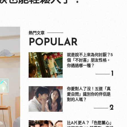
熱門文章
POPULAR
就是說不上來為何討厭？5
個「不討喜」朋友性格，
你遇過哪一種？
1
你愛對人了沒！五道「真
愛自問」識別你的伴侶是
對的人嗎？
2
比A片更Ａ？「色慾薰心」