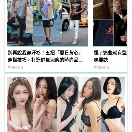
別再說我穿汗衫！五招「夏日背心」
懂了這些就有型！
穿搭技巧，打造帥氣涼爽的時尚品
味要訣
味！
FASHION
FASHION