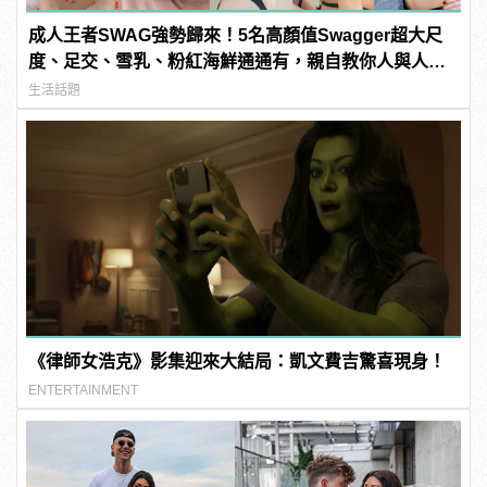
成人王者SWAG強勢歸來！5名高顏值Swagger超大尺
度、足交、雪乳、粉紅海鮮通通有，親自教你人與人的
連結！ | manfashion這樣變型男
生活話題
《律師女浩克》影集迎來大結局：凱文費吉驚喜現身！
ENTERTAINMENT