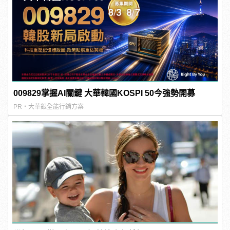
009829掌握AI關鍵 大華韓國KOSPI 50今強勢開募
PR・大華銀全能行銷方案