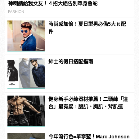
神啊請給我女友！４招大絕告別單身魯蛇
FASHION
時尚感加倍！夏日型男必備5大 it 配
件
紳士的假日搭配指南
健身新手必練器材推薦！二頭練「這
台」最有感，腹肌、胸肌、背肌這樣
練！
今年流行色=單寧藍！Marc Johnson