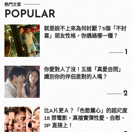
熱門文章
POPULAR
就是說不上來為何討厭？5個「不討
喜」朋友性格，你遇過哪一種？
1
你愛對人了沒！五道「真愛自問」
識別你的伴侶是對的人嗎？
2
比A片更Ａ？「色慾薰心」的超尺度
18 禁電影，真槍實彈性愛、自慰、
3P 直接上！