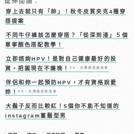
延伸閱讀：
穿上去就只有「帥」！秋冬皮質夾克4種穿
搭提案
不同牛仔褲該怎麼穿搭？「從深到淺」５個
單寧顏色搭配教學！
立即諮詢HPV！是對自己健康最好的投
資，把握現在不嫌晚！
PR・台灣癌症基金會
伴侶和妳一起預防HPV，才有資格說愛
妳！
PR・台灣癌症基金會
大鬍子反而比較紅！5個你不能不知道的
instagram蓄鬍型男