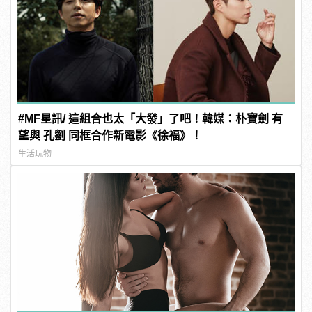
#MF星訊/ 這組合也太「大發」了吧！韓媒：朴寶劍 有
望與 孔劉 同框合作新電影《徐福》！
生活玩物