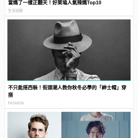
當媽了一樣正翻天！好萊塢人氣辣媽Top10
生活話題
不只能搭西裝！街頭潮人教你秋冬必學的「紳士帽」穿
搭
FASHION