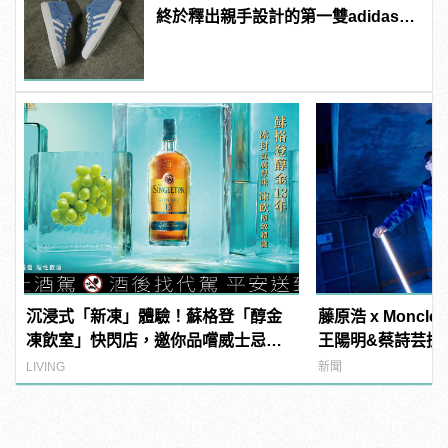
終於釋出親手設計的第一雙adidas滑
板鞋！
沉浸式「新凍」體驗！蘇格登「醇金
藤原浩 x Monc
凍飲室」快閃店，邀你品嚐威士忌凍
王陽明&蔡詩芸搶
飲滋味
LIVING
新聞