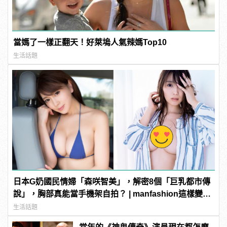
當媽了一樣正翻天！好萊塢人氣辣媽Top10
生活話題
日本G奶國民情婦「森咲智美」，解密8個「巨乳都市傳
說」，胸部真能當手機架自拍？ | manfashion這樣變型
男
生活話題