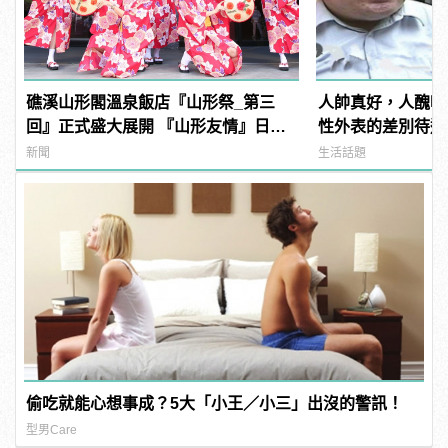
礁溪山形閣溫泉飯店『山形祭_第三
人帥真好，人醜吃
回』正式盛大展開 『山形友情』日本
性外表的差別待遇
氛圍感爆表！
新聞
生活話題
偷吃就能心想事成？5大「小王／小三」出沒的警訊！
型男Care