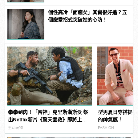
個性高冷「面癱女」其實很好追？五
個戀愛招式突破她的心防！
拳拳到肉！「雷神」克里斯漢斯沃 祭
型男夏日穿搭提案
出Netflix新片《驚天營救》即將上
的帥氣感！
線！
生活玩物
FASHION