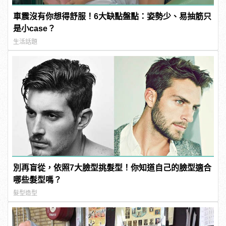
車震沒有你想得舒服！6大缺點盤點：姿勢少、易抽筋只
是小case？
生活話題
別再盲從，依照7大臉型挑髮型！你知道自己的臉型適合
哪些髮型嗎？
髮型造型