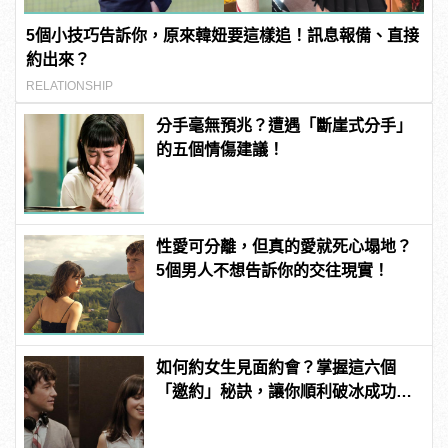
5個小技巧告訴你，原來韓妞要這樣追！訊息報備、直接
約出來？
RELATIONSHIP
分手毫無預兆？遭遇「斷崖式分手」
的五個情傷建議！
性愛可分離，但真的愛就死心塌地？
5個男人不想告訴你的交往現實！
如何約女生見面約會？掌握這六個
「邀約」秘訣，讓你順利破冰成功約
到她！