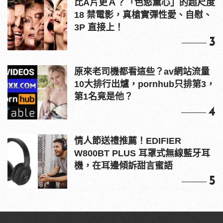
比A片更Ａ？「色慾薰心」的超尺度
18 禁電影，真槍實彈性愛、自慰、
3P 直接上！
3
原來老司機都看這些？av網站流量
10大排行出爐，pornhub只排第3，
第1名竟是他？
4
情人節送禮推薦！EDIFIER
W800BT PLUS 耳罩式無線藍牙耳
機，在耳邊傾訴甜言蜜語
5