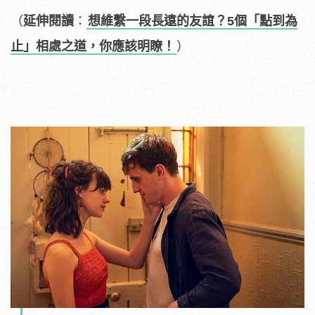
（
延伸閱讀
：
想維繫一段長遠的友誼？5個「點到為
止」相處之道，你應該明瞭！
）