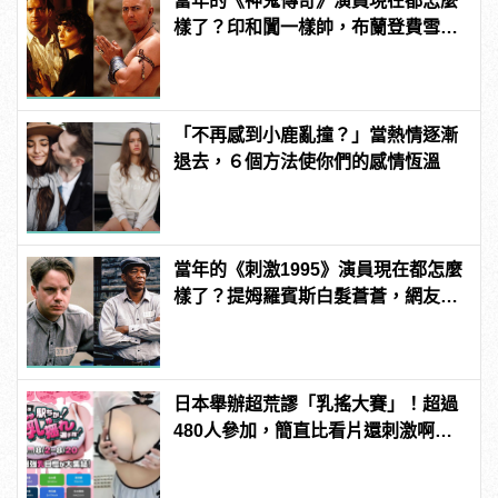
當年的《神鬼傳奇》演員現在都怎麼
樣了？印和闐一樣帥，布蘭登費雪大
發福！
「不再感到小鹿亂撞？」當熱情逐漸
退去，６個方法使你們的感情恆溫
當年的《刺激1995》演員現在都怎麼
樣了？提姆羅賓斯白髮蒼蒼，網友
驚：快認不出來！
日本舉辦超荒謬「乳搖大賽」！超過
480人參加，簡直比看片還刺激啊！ |
manfashion這樣變型男