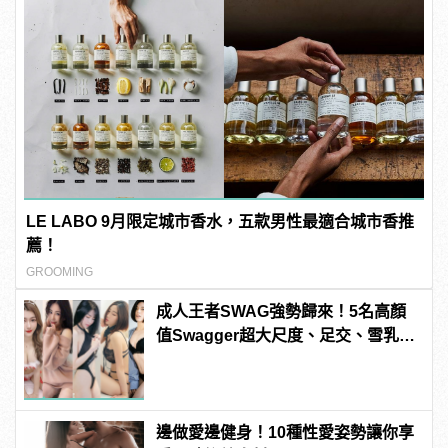
LE LABO 9月限定城市香水，五款男性最適合城市香推
薦！
GROOMING
成人王者SWAG強勢歸來！5名高顏
值Swagger超大尺度、足交、雪乳、
粉紅海鮮通通有，親自教你人與人的
連結！ | manfashion這樣變型男
邊做愛邊健身！10種性愛姿勢讓你享