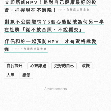
立即諮詢HPV！是對自己健康最好的投
資，把握現在不嫌晚！
PR・台灣癌症基金會
對象不公開戀情？5個心態點破為何另一半
在社群「從不放合照、不說穩交」
伴侶和妳一起預防HPV，才有資格說愛
妳！
PR・台灣癌症基金會
自我提升
心靈雞湯
更好的自己
改變
人際
戀愛
Advertisements