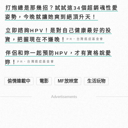
打炮總是那幾招？試試這34個超銷魂性愛
姿勢，今晚就讓她爽到絕頂升天！
立即諮詢HPV！是對自己健康最好的投
資，把握現在不嫌晚！
PR・台灣癌症基金會
伴侶和妳一起預防HPV，才有資格說愛
妳！
PR・台灣癌症基金會
偷情連載中
電影
MF放映室
生活玩物
Advertisements