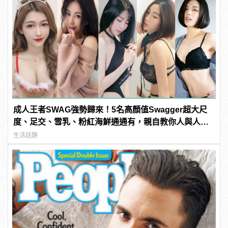
成人王者SWAG強勢歸來！5名高顏值Swagger超大尺
度、足交、雪乳、粉紅海鮮通通有，親自教你人與人的
連結！ | manfashion這樣變型男
生活話題