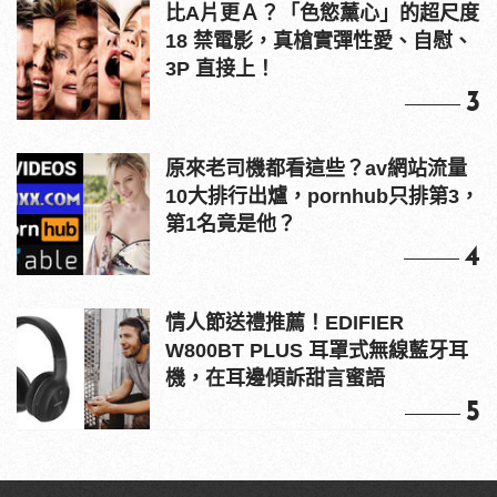
比A片更Ａ？「色慾薰心」的超尺度
18 禁電影，真槍實彈性愛、自慰、
3P 直接上！
3
原來老司機都看這些？av網站流量
10大排行出爐，pornhub只排第3，
第1名竟是他？
4
情人節送禮推薦！EDIFIER
W800BT PLUS 耳罩式無線藍牙耳
機，在耳邊傾訴甜言蜜語
5