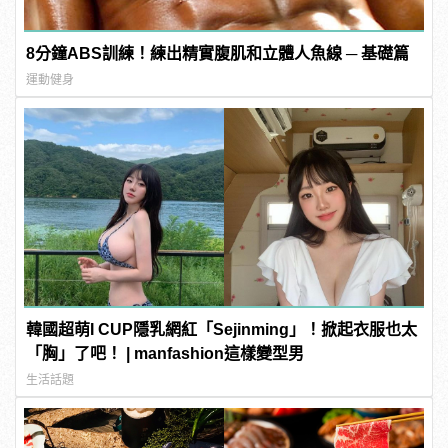
8分鐘ABS訓練！練出精實腹肌和立體人魚線 ─ 基礎篇
運動健身
韓國超萌I CUP隱乳網紅「Sejinming」！掀起衣服也太
「胸」了吧！ | manfashion這樣變型男
生活話題