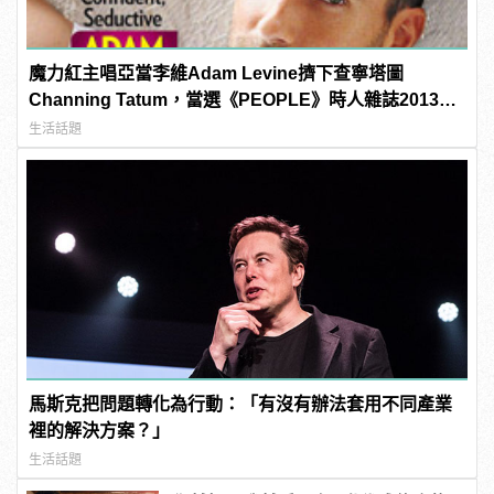
魔力紅主唱亞當李維Adam Levine擠下查寧塔圖
Channing Tatum，當選《PEOPLE》時人雜誌2013年
最性感男人！
生活話題
馬斯克把問題轉化為行動：「有沒有辦法套用不同產業
裡的解決方案？」
生活話題