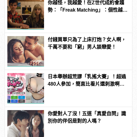
你越怪，我越愛！在Z世代成約會趨
勢：「Freak Matching」：個性越獨
特越有魅力
付錢買單只為了上床打炮？女人啊，
千萬不要和「窮」男人談戀愛！
日本舉辦超荒謬「乳搖大賽」！超過
480人參加，簡直比看片還刺激啊！ |
manfashion這樣變型男
你愛對人了沒！五道「真愛自問」識
別你的伴侶是對的人嗎？