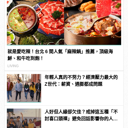
就是愛吃辣！台北 6 間人氣「麻辣鍋」推薦，頂級海
鮮、和牛吃到飽！
LIVING
年輕人真的不努力？經濟壓力最大的
Z世代：薪資、通膨都成問題
人好但人緣卻欠佳？戒掉這五種「不
討喜口頭禪」避免回話影響你的人際
關係！