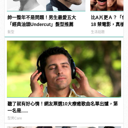
帥一整年不是問題！男生最愛五大
比A片更Ａ？「色
「經典油頭Undercut」髮型推薦
18 禁電影，真槍
直接上！ | manf
髮型
生活話題
聽了就有好心情！網友票選10大療癒歌曲名單出爐，第
一名是......
型男Care