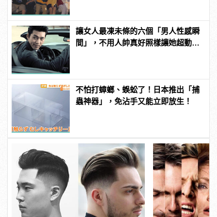
讓女人最凍未條的六個「男人性感瞬
間」，不用人帥真好照樣讓她超動
心！
不怕打蟑螂、蜈蚣了！日本推出「捕
蟲神器」，免沾手又能立即放生！