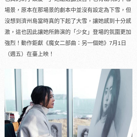
場景，
原本在那場景的劇本中並沒有設定為下雪，
但
沒想到濟州島當時真的下起了大雪，讓她感到十分感
激，
這也因此讓她所飾演的「少女」登場的氛圍更加
強烈！動作鉅獻《
魔女二部曲：另一個她》7月1日
（週五）在臺上映！