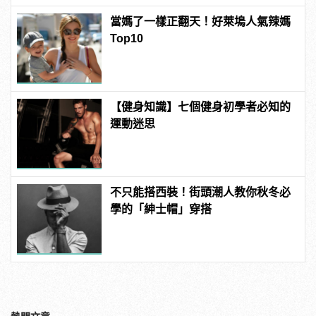
當媽了一樣正翻天！好萊塢人氣辣媽
Top10
【健身知識】七個健身初學者必知的
運動迷思
不只能搭西裝！街頭潮人教你秋冬必
學的「紳士帽」穿搭