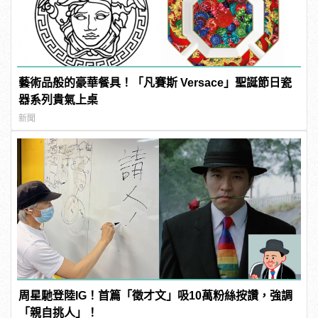
藝術品般的豪華餐具！「凡賽斯 Versace」聖誕節日瓷
器系列貴氣上桌
新聞
周星馳登陸IG！首篇「徵才文」吸10萬粉絲按讚，強調
「親自挑人」！