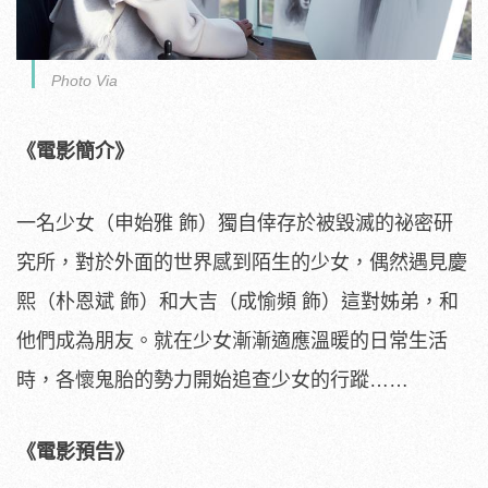
Photo Via
《電影簡介》
一名少女（申始雅 飾）獨自倖存於被毀滅的祕密研
究所，
對於外面的世界感到陌生的少女，偶然遇見慶
熙（朴恩斌 飾）和大吉（成愉頻 飾）這對姊弟，和
他們成為朋友。
就在少女漸漸適應溫暖的日常生活
時，
各懷鬼胎的勢力開始追查少女的行蹤……
《電影預告》