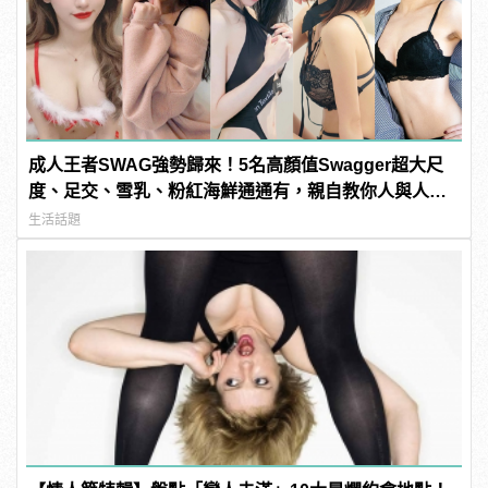
成人王者SWAG強勢歸來！5名高顏值Swagger超大尺
度、足交、雪乳、粉紅海鮮通通有，親自教你人與人的
連結！ | manfashion這樣變型男
生活話題