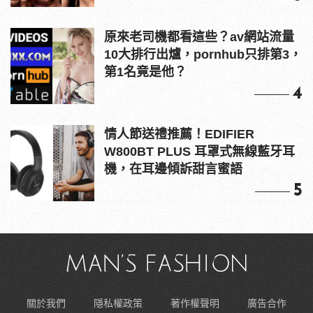
原來老司機都看這些？av網站流量
10大排行出爐，pornhub只排第3，
第1名竟是他？
4
情人節送禮推薦！EDIFIER
W800BT PLUS 耳罩式無線藍牙耳
機，在耳邊傾訴甜言蜜語
5
關於我們
隱私權政策
著作權聲明
廣告合作