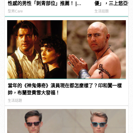
性感的男性「刺青部位」推薦！ |
優」，三上悠亞僅排
manfashion這樣變型男
manfashion這
型男Care
生活話題
當年的《神鬼傳奇》演員現在都怎麼樣了？印和闐一樣
帥，布蘭登費雪大發福！
生活話題