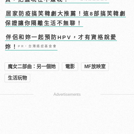
居家防疫搞笑韓劇大推薦！這8部搞笑韓劇
保證讓你隔離生活不無聊！
伴侶和妳一起預防HPV，才有資格說愛
妳！
PR・台灣癌症基金會
魔女二部曲：另一個她
電影
MF放映室
生活玩物
Advertisements