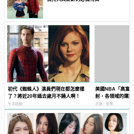
初代《蜘蛛人》演員們現在都怎麼樣
美國NBA「高富帥」
了？將近20年過去歲月不饒人啊！
射，各領域的運動
生活話題
正妹／型男