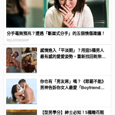
分手毫無預兆？遭遇「斷崖式分手」的五個情傷建議！
RELATIONSHIP
感情進入「平淡期」？用這5種男人
最有感的愛愛姿勢，重新找回乾柴烈
火的熱情
你也有「男友屌」嗎？《慾罷不能》
男神告訴你女人最愛「Boyfriend
Dick」是啥？
【型男學分】紳士必知！5種雕花鞋