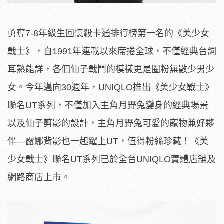
勇奪7-8年級生回憶殺卡通排行榜第一名的《美少女
戰士》，自1991年連載以來席捲全球，不僅經典台詞
耳熟能詳，各個仙子戰鬥的模樣更是圈粉無數少男少
女。今年邁向30週年，UNIQLO推出《美少女戰士》
聯名UT系列，不僅加入主角月野兔變身的經典場景
以及仙子剪影的設計，主角月野兔可愛的寵物兼好夥
伴—露娜背影也一起躍上UT，值得粉絲珍藏！《美
少女戰士》聯名UT系列已於全台UNIQLO實體店舖及
網路商店上市。