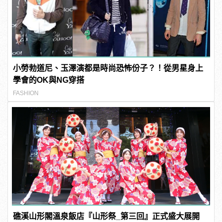
小勞勃道尼、玉澤演都是時尚恐怖份子？！從男星身上
學會的OK與NG穿搭
FASHION
礁溪山形閣溫泉飯店『山形祭_第三回』正式盛大展開