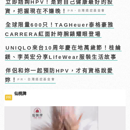
立即諮詢HPV！是對自己健康最好的投
資，把握現在不嫌晚！
PR・台灣癌症基金會
全球限量600只！TAGHeuer泰格豪雅
CARRERA紅面計時腕錶耀眼登場
UNIQLO來台10周年慶在地萬歲節！桂綸
鎂、李英宏分享LifeWear服裝生活故事
伴侶和妳一起預防HPV，才有資格說愛
妳！
PR・台灣癌症基金會
仙桃牌
PR