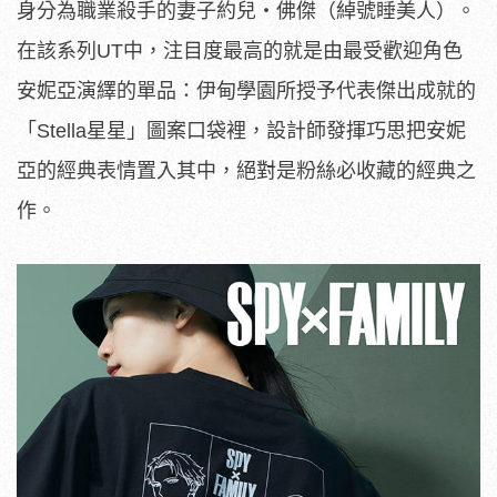
身分為職業殺手的妻子約兒‧佛傑（綽號睡美人）。
在該系列UT中，注目度最高的就是由最受歡迎角色
安妮亞演繹的單品：伊甸學園所授予代表傑出成就的
「Stella星星」圖案口袋裡，設計師發揮巧思把安妮
亞的經典表情置入其中，絕對是粉絲必收藏的經典之
作。