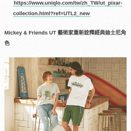
https://www.uniqlo.com/tw/zh_TW/ut_pixar-
collection.html?ref=UTL2_new
Mickey & Friends UT 藝術家重新詮釋經典迪士尼角
色