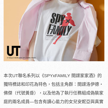
本次UT聯名系列以《SPYxFAMILY 間諜家家酒》的
獨特標誌和印花為特色，包括主角群：間諜洛伊德‧
佛傑（代號黃昏），以及他為了執行任務組成偽裝家
庭的兩名成員—包含有讀心能力的女兒安妮亞與真實