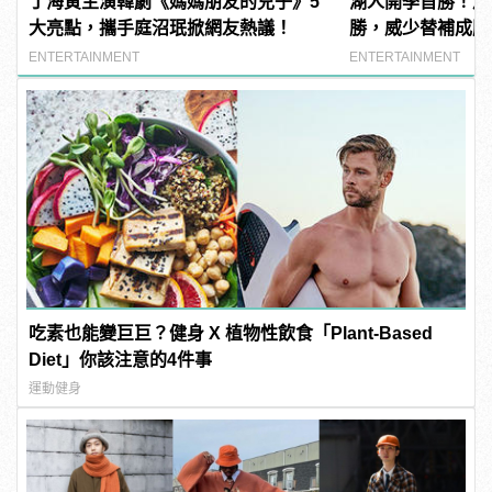
丁海寅主演韓劇《媽媽朋友的兒子》5
湖人開季首勝！詹
大亮點，攜手庭沼珉掀網友熱議！
勝，威少替補成勝
ENTERTAINMENT
ENTERTAINMENT
吃素也能變巨巨？健身 X 植物性飲食「Plant-Based
Diet」你該注意的4件事
運動健身