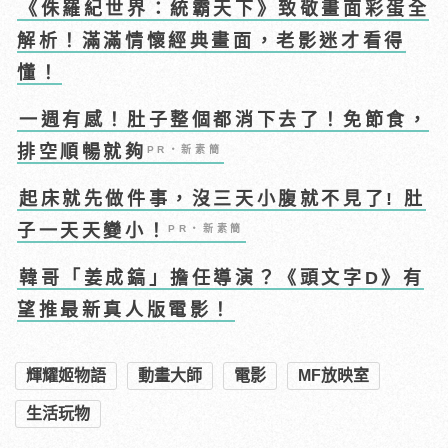
《侏羅紀世界：統霸天下》致敬畫面彩蛋全
解析！滿滿情懷經典畫面，老影迷才看得
懂！
一週有感！肚子整個都消下去了！免節食，
排空順暢就夠
PR・新素簡
起床就先做件事，沒三天小腹就不見了! 肚
子一天天變小！
PR・新素簡
韓哥「姜成鎬」擔任導演？《頭文字D》有
望推最新真人版電影！
輝耀姬物語
動畫大師
電影
MF放映室
生活玩物