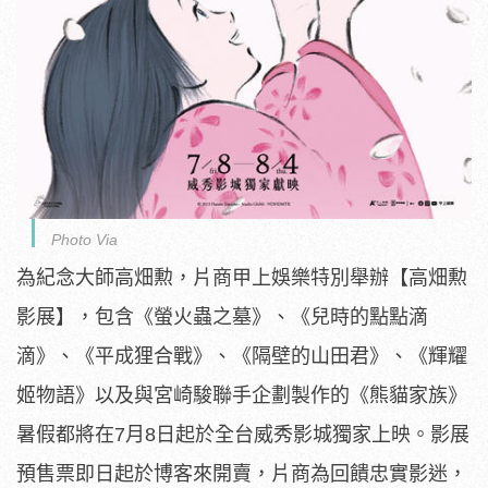
Photo Via
為紀念大師高畑勲，片商甲上娛樂特別舉辦【高畑勲
影展】，包含《
螢火蟲之墓》、《兒時的點點滴
滴》、《平成狸合戰》、《
隔壁的山田君》、《輝耀
姬物語》以及與宮崎駿聯手企劃製作的《
熊貓家族》
暑假都將在7月8日起於全台威秀影城獨家上映。
影展
預售票即日起於博客來開賣，片商為回饋忠實影迷，