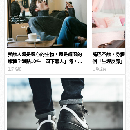
就說人類是噁心的生物，還是超噁的
嘴巴不說，身體倒
那種？盤點10件「四下無人」時，男
個「生理反應」都
人會做的噁事！
中！
生活話題
當季趨勢