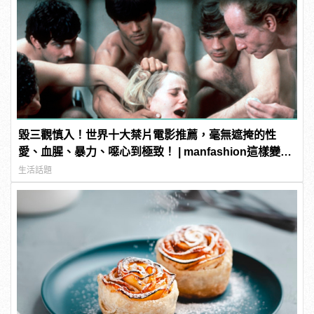
毀三觀慎入！世界十大禁片電影推薦，毫無遮掩的性
愛、血腥、暴力、噁心到極致！ | manfashion這樣變型
男
生活話題