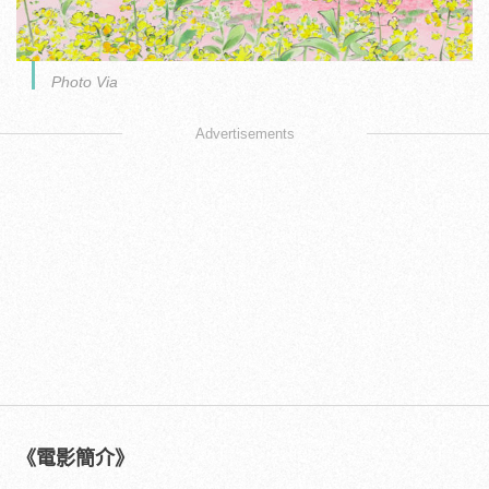
Photo Via
Advertisements
《電影簡介》