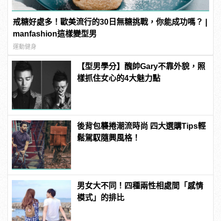
戒糖好處多！歐美流行的30日無糖挑戰，你能成功嗎？ |
manfashion這樣變型男
運動健身
【型男學分】醜帥Gary不靠外貌，照
樣抓住女心的4大魅力點
後背包襲捲潮流時尚 四大選購Tips輕
鬆駕馭隨興風格！
男女大不同！四種兩性相處間「感情
模式」的排比