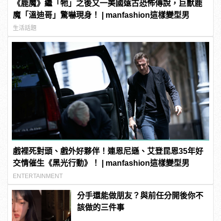
《鹿魔》繼「牠」之後又一美國遠古恐怖傳說，巨獸鹿
魔「溫迪哥」驚嚇現身！ | manfashion這樣變型男
生活話題
戲裡死對頭、戲外好夥伴！連恩尼遜、艾登昆恩35年好
交情催生《黑光行動》！ | manfashion這樣變型男
ENTERTAINMENT
分手還能做朋友？與前任分開後你不
該做的三件事