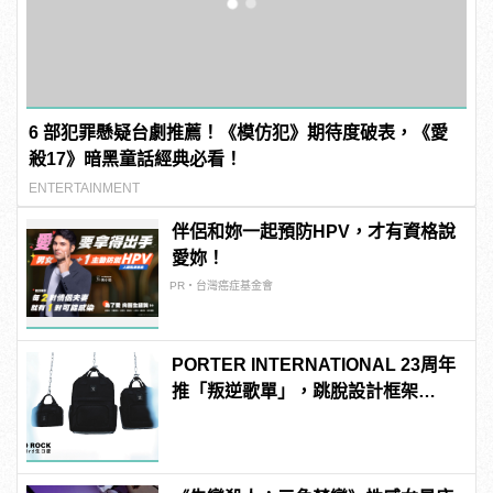
6 部犯罪懸疑台劇推薦！《模仿犯》期待度破表，《愛
殺17》暗黑童話經典必看！
ENTERTAINMENT
伴侶和妳一起預防HPV，才有資格說
愛妳！
PR・台灣癌症基金會
PORTER INTERNATIONAL 23周年
推「叛逆歌單」，跳脫設計框架
PUNK 系列全新上市！