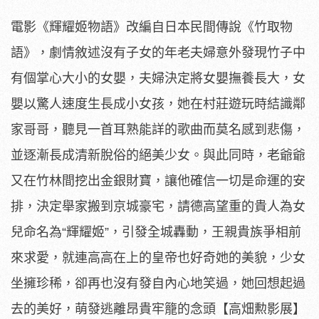
電影《輝耀姬物語》改編自日本民間傳說《竹取物
語》，
劇情敘述沒有子女的年老夫婦意外發現竹子中
有個掌心大小的女嬰，
夫婦決定將女嬰撫養長大，女
嬰以驚人速度生長成小女孩，
她在村莊遊玩時結識鄰
家哥哥，
聽見一首耳熟能詳的歌曲而莫名感到悲傷，
並逐漸長成清新脫俗的絕美少女。與此同時，
老爺爺
又在竹林間挖出金銀財寶，讓他確信一切是命運的安
排，
決定舉家搬到京城豪宅，請德高望重的貴人為女
兒命名為“輝耀姬”
，引發全城轟動，王親貴族爭相前
來求愛，
就連高高在上的皇帝也好奇她的美貌，少女
坐擁珍稀，
卻再也沒有發自內心地笑過，她回想起過
去的美好，
萌發逃離昂貴牢籠的念頭【高畑勲影展】