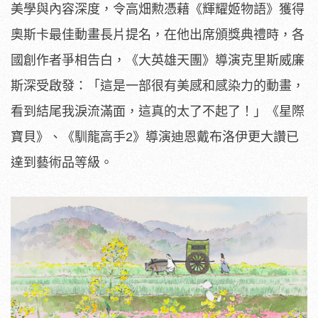
美學與內容深度，令高畑勲憑藉《輝耀姬物語》獲得
奧斯卡
最佳動畫長片提名，在他出席頒獎典禮時，各
國創作者爭相告白，《
大英雄天團》導演克里斯威廉
斯深受啟發：「
這是一部很有美感和感染力的動畫，
看到結尾我淚流滿面，
這真的太了不起了！」《星際
寶貝》、《馴龍高手2》
導演迪恩戴布洛伊更大讚已
達到藝術品等級。