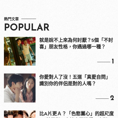
熱門文章
POPULAR
就是說不上來為何討厭？5個「不討
喜」朋友性格，你遇過哪一種？
1
你愛對人了沒！五道「真愛自問」
識別你的伴侶是對的人嗎？
2
比A片更Ａ？「色慾薰心」的超尺度