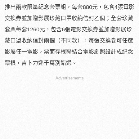
推出兩款限量紀念套票組，每套880元，包含4張電影
交換券並加
贈影展珍藏口罩收納信封乙個；全套珍藏
套票每套1260元，包含
6張電影交換券並加贈影展珍
藏口罩收納信封兩個（不同款），
每張交換卷可任選
影展任一電影，
票面存根聯結合電影劇照設計成紀念
票根，吉卜力迷千萬別錯過。
Advertisements