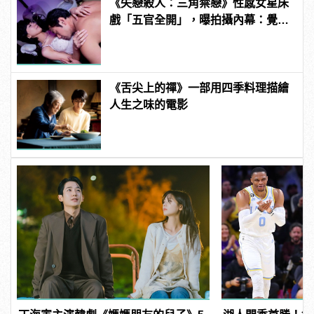
《失戀殺人：三角禁戀》性感女星床
戲「五官全開」，曝拍攝內幕：覺得
好像快死了
《舌尖上的禪》一部用四季料理描繪
人生之味的電影