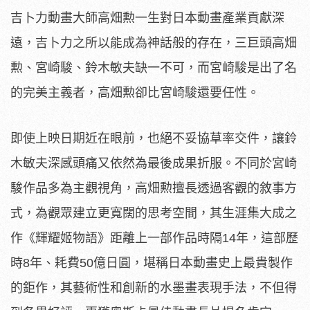
吉卜力動畫大師高畑勲一生對日本動畫產業貢獻深
遠，吉卜力之所以能成為神話般的存在，三巨頭高畑
勲、宮崎駿、鈴木敏夫缺一不可，而宮崎駿是出了名
的完美主義者，高畑勲卻比宮崎駿還要任性。
即使上映日期近在眼前，
也絕不妥協草率交件，讓鈴
木敏夫深感頭痛又依然為最後成果折服。
不同於宮崎
駿作品多為主觀視角，高畑勲擅長透過客觀的敘事方
式，
為觀眾建立更寬闊的思考空間，其生涯集大成之
作《輝耀姬物語》距
離上一部作品時隔14年，這部歷
時8年、耗費50億日圓，
堪稱日本動畫史上最貴製作
的鉅作，其藝術性和創新的水墨畫表現手
法，不但得