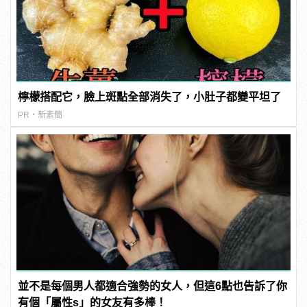
檸檬搭配它，臉上斑點全部消失了，小肚子都變平坦了
PR・新素簡
並不是每個男人都適合強勢的女人，但這6點也告訴了你
有個「屬性s」的女友有多棒！