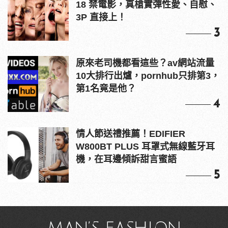
18 禁電影，真槍實彈性愛、自慰、
3P 直接上！
3
原來老司機都看這些？av網站流量
10大排行出爐，pornhub只排第3，
第1名竟是他？
4
情人節送禮推薦！EDIFIER
W800BT PLUS 耳罩式無線藍牙耳
機，在耳邊傾訴甜言蜜語
5