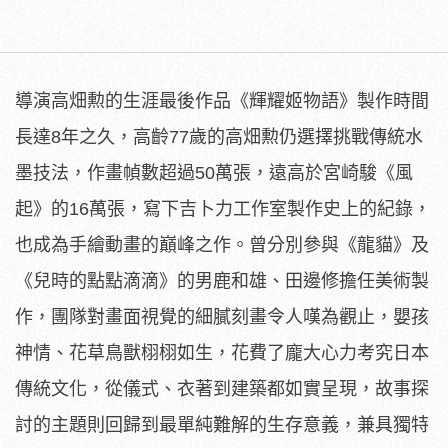
導演高畑勲的生涯最後作品《輝耀姬物語》製作時間
長達8年之久，
高齡77歲的高畑勲仍選擇挑戰傳統水
墨技法，作畫幀數超過50萬
張，遠高於宮崎駿《風
起》的16萬張，
寫下吉卜力工作室製作史上的紀錄，
也成為手繪動畫的巔峰之作。
曾分別參與《龍貓》及
《兒時的點點滴滴》的男鹿和雄、
田邊修擔任美術製
作，團隊對畫面視覺的細膩刻畫令人嘆為觀止，
嬰孩
神情、花草鳥獸栩栩如生，花費了龐大心力考究日本
傳統文化，
從儀式、衣著到建築都如實呈現，
故事探
討的主題則回歸到最單純難解的生存意義，
兼具獨特