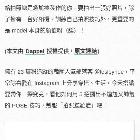
給拍照總是尷尬癌發作的你！要拍出一張好照片，除
了擁有一台好相機、訓練自己拍照技巧外，更重要的
是 model 本身的顏值呀（誤）！
(本文由
Dappei
授權提供 /
原文連結
)
擁有 23 萬粉追蹤的韓國人氣部落客 ＠lesleyhee，平
常除喜愛在 Instagram 上分享穿搭、生活，今天搭編
要帶你一探究竟，看他如何用 5 招擺出不尷尬又帥氣
的 POSE 技巧，剋服「拍照尷尬症」吧！