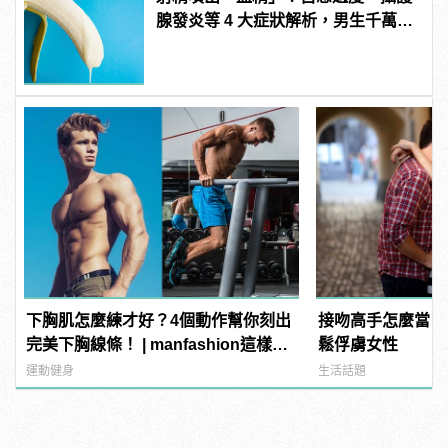
腺發炎等 4 大症狀解析，男生千萬要
注意！
下胸肌怎麼練才好？4個動作幫你刻出
接吻高手怎麼當？
完美下胸線條！ | manfashion這樣變
鬆俘虜女性
型男
運動健身
生活話題