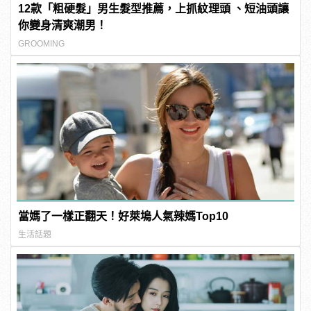
12款「粗硬髮」男生髮型推薦，上抓紋理頭 、短油頭讓
你變身清爽潮男！
GROOMING
當媽了一樣正翻天！好萊塢人氣辣媽Top10
生活話題