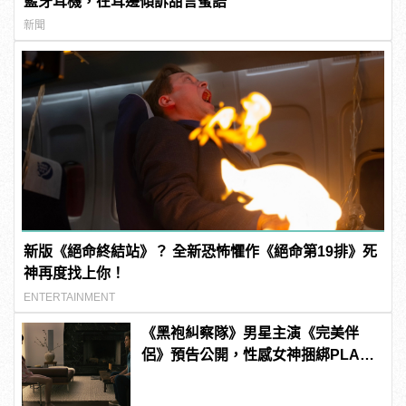
藍牙耳機，在耳邊傾訴甜言蜜語
新聞
新版《絕命終結站》？ 全新恐怖懼作《絕命第19排》死
神再度找上你！
ENTERTAINMENT
《黑袍糾察隊》男星主演《完美伴
侶》預告公開，性感女神捆綁PLAY
尺度大開