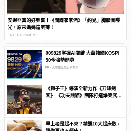
安妮亞真的好興奮！《間諜家家酒》「約兒」胸腰圍曝
光，原來媽媽這麼辣！
ENTERTAINMENT
009829掌握AI關鍵 大華韓國KOSPI
50今強勢開募
PR・大華銀全能行銷方案
《獅子王》導演全新力作《刀鋒劍
客》 《功夫熊貓》團隊打造爆笑武打
動畫
早上老是起不來？精選10大起床歌，
讓你再也不賴床！