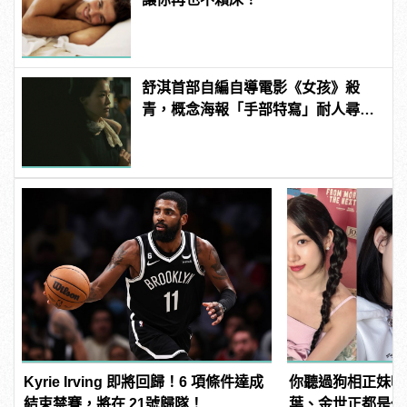
舒淇首部自編自導電影《女孩》殺
青，概念海報「手部特寫」耐人尋
味
Kyrie Irving 即將回歸！6 項條件達成
你聽過狗相正妹嗎
結束禁賽，將在 21號歸隊！
葉、金世正都是代