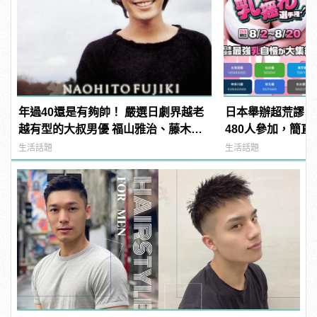
年過40還是有夠帥！ 嚴選日劇界越老
日本舉辦超荒謬「
越有型的大叔男優 福山雅治、藤木直
480人參加，簡直
人從那些年帥到這些年！
manfashion這
生活話題
生活話題