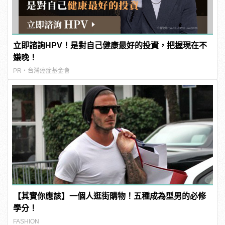
立即諮詢HPV！是對自己健康最好的投資，把握現在不
嫌晚！
PR・台灣癌症基金會
【其實你應該】一個人逛街購物！五種成為型男的必修
學分！
FASHION