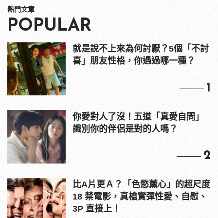
熱門文章
POPULAR
就是說不上來為何討厭？5個「不討
喜」朋友性格，你遇過哪一種？
1
你愛對人了沒！五道「真愛自問」
識別你的伴侶是對的人嗎？
2
比A片更Ａ？「色慾薰心」的超尺度
18 禁電影，真槍實彈性愛、自慰、
3P 直接上！