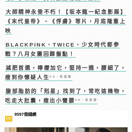
大師精神永垂不朽！【坂本龍一紀念影展】
《末代皇帝》、《俘虜》等片，月底隆重上
映
BLACKPINK、TWICE、少女時代都參
戰？八月女團回歸盤點！
減肥首選，檸檬加它，堅持一週，腰細了，
瘦到你懷疑人生
PR・新素簡
腹部脂肪的「剋星」找到了，常吃這幾物，
吃走大肚囊，瘦出小蠻腰
PR・新素簡
9597借錢網
PR