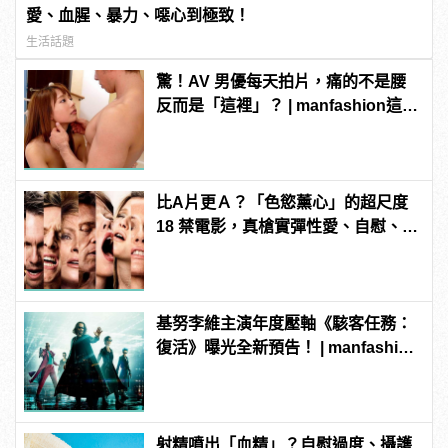
愛、血腥、暴力、噁心到極致！
生活話題
驚！AV 男優每天拍片，痛的不是腰
反而是「這裡」？ | manfashion這樣
變型男
比A片更Ａ？「色慾薰心」的超尺度
18 禁電影，真槍實彈性愛、自慰、
3P 直接上！ | manfashion這樣變型
男
基努李維主演年度壓軸《駭客任務：
復活》曝光全新預告！ | manfashion
這樣變型男
射精噴出「血精」？自慰過度、攝護