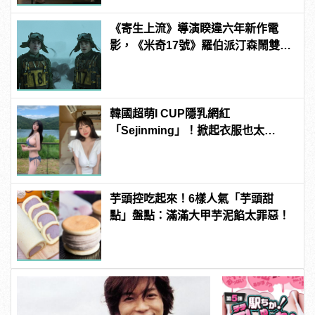
《寄生上流》導演睽違六年新作電
影，《米奇17號》羅伯派汀森鬧雙
包？
韓國超萌I CUP隱乳網紅
「Sejinming」！掀起衣服也太
「胸」了吧！ | manfashion這樣變型
男
芋頭控吃起來！6樣人氣「芋頭甜
點」盤點：滿滿大甲芋泥餡太罪惡！