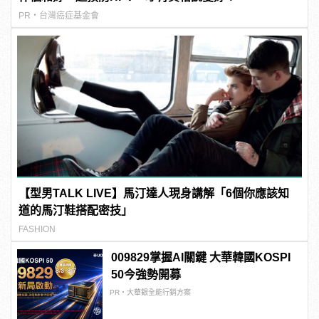
PR・台灣癌症基金會
【型男TALK LIVE】馬汀達人現身講解「6個你應該知
道的馬汀鞋搭配密技」
FASHION
009829掌握AI關鍵 大華韓國KOSPI
50今強勢開募
PR・大華銀全能行銷方案