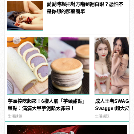
愛愛時想把對方啪到翻白眼？恐怕不
是你想的那麼簡單
芋頭控吃起來！6樣人氣「芋頭甜點」
成人王者SWAG
盤點：滿滿大甲芋泥餡太罪惡！
Swagger超大
紅海鮮通通有，親
生活話題
生活話題
結！ | manfash