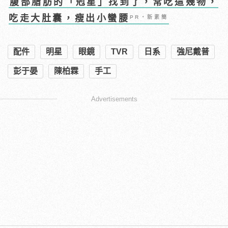
腹部脂肪的「剋星」找到了，常吃這幾物，
吃走大肚囊，瘦出小蠻腰
PR・新素簡
配件
明星
眼鏡
TVR
日系
強尼戴普
彭于晏
陳柏霖
手工
Advertisements