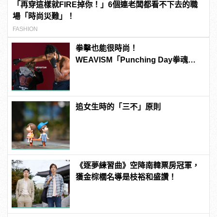
「再穿這樣就FIRE掉你！」6個連老闆都看不下去的職
場「時尚災難」！
FASHION
拳擊也能很時尚！
WEAVISM「Punching Day拳魂」
系列掌握潮流主導拳
追女生時的「三不」原則
《逐夢練習曲》空降南韓票房冠軍，
獲金棕櫚名導是枝裕和盛讚！