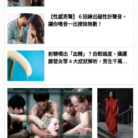
【性感男聲】６招練出磁性好聲音，
讓你嗓音一出撩妹無數！
射精噴出「血精」？自慰過度、攝護
腺發炎等 4 大症狀解析，男生千萬要
注意！