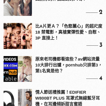
2
比A片更Ａ？「色慾薰心」的超尺度
18 禁電影，真槍實彈性愛、自慰、
3P 直接上！
3
原來老司機都看這些？av網站流量
10大排行出爐，pornhub只排第3，
第1名竟是他？
4
情人節送禮推薦！EDIFIER
W800BT PLUS 耳罩式無線藍牙耳
機，在耳邊傾訴甜言蜜語