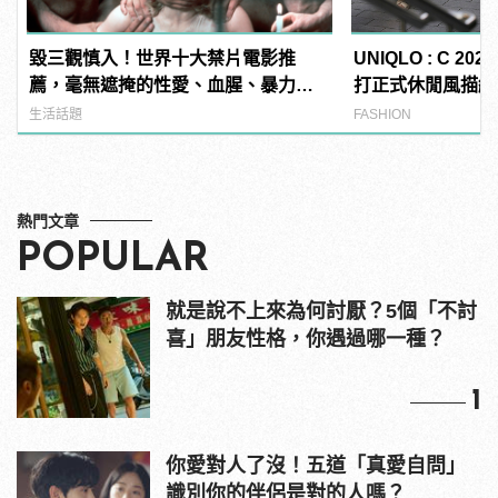
毀三觀慎入！世界十大禁片電影推
UNIQLO : C 2
薦，毫無遮掩的性愛、血腥、暴力、
打正式休閒風描繪
噁心到極致！
生活話題
FASHION
熱門文章
POPULAR
就是說不上來為何討厭？5個「不討
喜」朋友性格，你遇過哪一種？
1
你愛對人了沒！五道「真愛自問」
識別你的伴侶是對的人嗎？