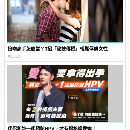
接吻高手怎麼當？3招「秘技傳授」輕鬆俘虜女性
生活話題
伴侶和妳一起預防HPV，才有資格說愛妳！