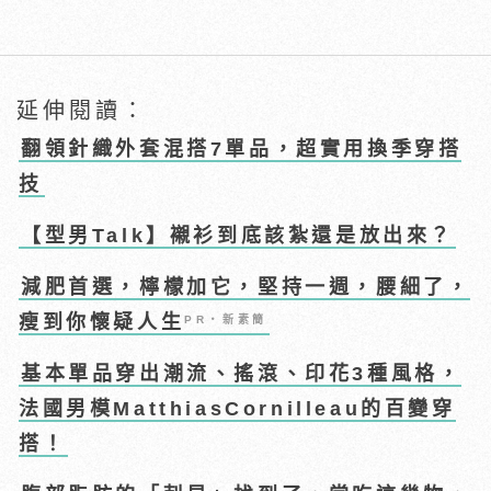
延伸閱讀：
翻領針織外套混搭7單品，超實用換季穿搭
技
【型男Talk】襯衫到底該紮還是放出來？
減肥首選，檸檬加它，堅持一週，腰細了，
瘦到你懷疑人生
PR・新素簡
基本單品穿出潮流、搖滾、印花3種風格，
法國男模MatthiasCornilleau的百變穿
搭！