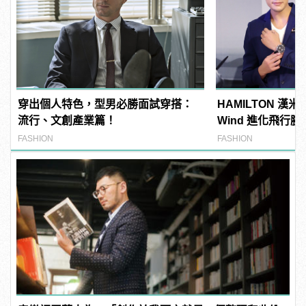
穿出個人特色，型男必勝面試穿搭：
HAMILTON 漢米
流行、文創產業篇！
Wind 進化飛行
莉帶你一起遨遊天
FASHION
FASHION