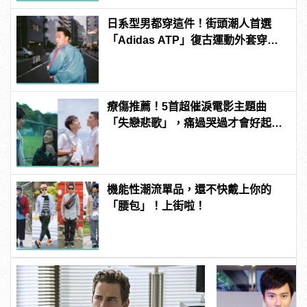
日系型男都穿這件！街頭潮人首選
「Adidas ATP」復古運動外套穿搭
技巧
療傷推薦！5首超催淚電影主題曲
「失戀悲歌」，痛過哭過才會好起
來！
機能性潮流單品，還不快戴上你的
「腰包」！上街啦！