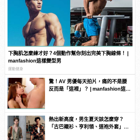
下胸肌怎麼練才好？4個動作幫你刻出完美下胸線條！ |
manfashion這樣變型男
運動健身
驚！AV 男優每天拍片，痛的不是腰
反而是「這裡」？ | manfashion這樣
變型男
熱出新高度，男生夏天該怎麼穿？
「古巴襯衫、亨利領、道袍外套」3
款精選上著是最佳解答！