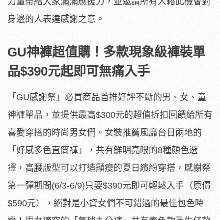
力量帶給大家滿滿應援力，並邀請所有人藉此機會對
身邊的人表達感謝之意。
GU神褲超值購！多款現象級褲裝單
品$390元起即可無痛入手
「GU感謝祭」必買商品首推好評不斷的男、女、童
神褲單品，並提供最高$300元的超值折扣回饋給所有
喜愛穿搭的時尚男女們。女裝推薦風靡台日兩地的
「好感多色直筒褲」，共有鮮明亮眼的8種顏色選
擇，高腰版型可以打造顯瘦的夏日繽紛穿搭，感謝祭
第一彈期間(6/3-6/9)只要$390元即可輕鬆入手（原價
$590元），絕對是小資女們不可錯過的最佳包色時