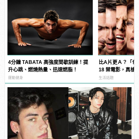
4分鐘 TABATA 高強度間歇訓練！提
比A片更Ａ？「色
升心跳、燃燒熱量、迅速燃脂！
18 禁電影，真槍
直接上！ | manf
運動健身
生活話題