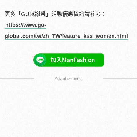
更多「GU感謝祭」活動優惠資訊請參考：
https://www.gu-
global.com/tw/zh_TW/feature_kss_women.html
Advertisements