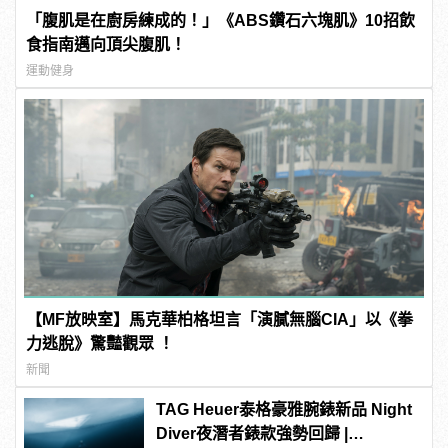
「腹肌是在廚房練成的！」《ABS鑽石六塊肌》10招飲
食指南邁向頂尖腹肌！
運動健身
【MF放映室】馬克華柏格坦言「演膩無腦CIA」以《拳
力逃脫》驚豔觀眾 ！
新聞
TAG Heuer泰格豪雅腕錶新品 Night
Diver夜潛者錶款強勢回歸 |