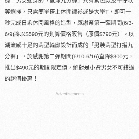
機！男女適穿的「氣球九分褲」共有素色款及牛仔款
等選擇，只需簡單搭上休閒襯衫或是大學T，即可一
秒完成日系休閒風格的造型，感謝祭第一彈期間(6/3-
6/9)將以$590元的划算價格販售（原價$790元）。以
潮流感十足的繭型輪廓設計而成的「男裝繭型打摺九
分褲」，於感謝第二彈期間(6/10-6/16)直降$300元，
推出$490元的期間限定價，絕對是小資男女不可錯過
的超值優惠！
Advertisements