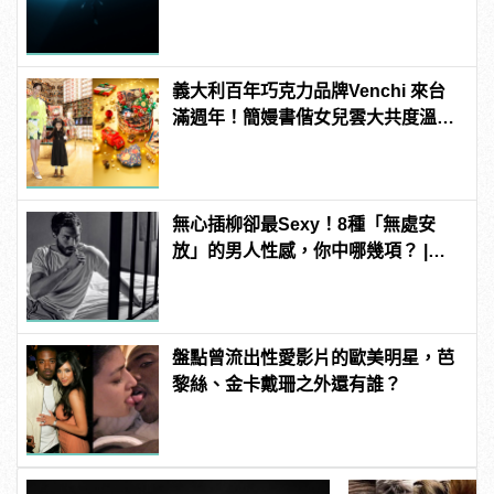
manfashion這樣變型男
義大利百年巧克力品牌Venchi 來台
滿週年！簡嫚書偕女兒雲大共度溫馨
耶誕 | manfashion這樣變型男
無心插柳卻最Sexy！8種「無處安
放」的男人性感，你中哪幾項？ |
manfashion這樣變型男
盤點曾流出性愛影片的歐美明星，芭
黎絲、金卡戴珊之外還有誰？