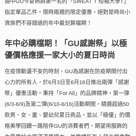
抽中GU今夏熱銷第一名的「SWEAT T 短袖大學T」
指定單品乙件。限時兩週的限定優惠，絕對是時尚小
資族們不容錯過的年中最划算檔期！
年中必購檔期！「GU感謝祭」以極
優價格應援一家大小的夏日時尚
在疫情動盪不安的時刻，GU為感謝在防疫期間付出
心力的所有人，於6月3日至6月16日推出兩彈「感謝
祭」優惠活動。秉持「For All」的品牌精神，第一彈
(6/3-6/9)及第二彈(6/10-6/16)活動期間，精選超過50
款男、女、童、嬰幼兒夏日商品，並以「極優」的價
格美學回饋一路陪伴GU的消費者們，期望用服飾的