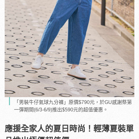
「男裝牛仔氣球九分褲」原價$790元，於GU感謝祭第
一彈期間(6/3-6/9)推出$590元的超值優惠。
應援全家人的夏日時尚！輕薄夏裝單