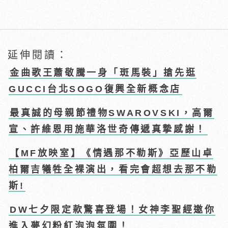
延伸閱讀：
金曲歌王蕭敬騰一身「斑馬裝」搶先逛
GUCCI台北SOGO復興全新概念店
最真誠的母親節禮物SWAROVSKI，高爾
宣、許維恩用施華洛世奇傳遞真摯感謝！
【MF放映室】《情遇那不勒斯》亞歷山卓
柏爾吉犧牲全裸演出，看完會超想去那不勒
斯!
DW七夕限定款驚喜登場！女神李聖經邀你
進入夢幻粉紅泡泡氛圍！