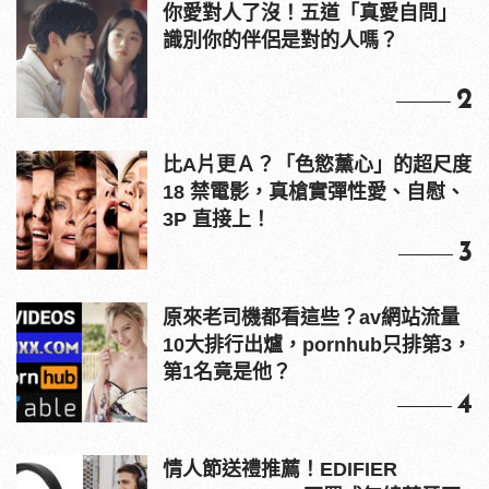
你愛對人了沒！五道「真愛自問」
識別你的伴侶是對的人嗎？
2
比A片更Ａ？「色慾薰心」的超尺度
18 禁電影，真槍實彈性愛、自慰、
3P 直接上！
3
原來老司機都看這些？av網站流量
10大排行出爐，pornhub只排第3，
第1名竟是他？
4
情人節送禮推薦！EDIFIER