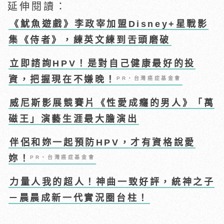
延伸閱讀：
《魷魚遊戲》李政宰加盟Disney+星戰影
集《侍者》，練英文練到舌頭磨破
立即諮詢HPV！是對自己健康最好的投
資，把握現在不嫌晚！
PR・台灣癌症基金會
威尼斯影展競賽片《性愛成癮的男人》「萬
磁王」演藝生涯最大膽演出
伴侶和妳一起預防HPV，才有資格說愛
妳！
PR・台灣癌症基金會
力量人我的超人！神曲一致好評，統神之子
－晨晨成新一代實況圈台柱！