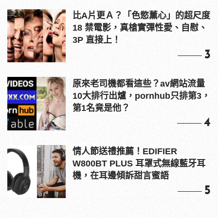
比A片更Ａ？「色慾薰心」的超尺度
18 禁電影，真槍實彈性愛、自慰、
3P 直接上！
3
原來老司機都看這些？av網站流量
10大排行出爐，pornhub只排第3，
第1名竟是他？
4
情人節送禮推薦！EDIFIER
W800BT PLUS 耳罩式無線藍牙耳
機，在耳邊傾訴甜言蜜語
5