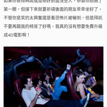
如果你長得夠高或是剛好前面沒坐人，恭喜你逃過了
第一關，但接下來就要祈禱後面的朋友乖乖坐好了，
不管你是笑的太興奮還是看恐怖片被嚇到，但是拜託
不要再踢我的椅背了好嗎，我真的沒有想要免費升級
成4D電影啊！