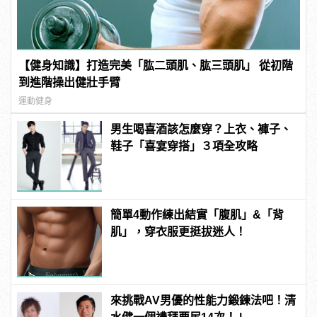
【健身知識】打造完美「肱二頭肌、肱三頭肌」 從初階
到進階操出健壯手臂
運動健身
男生喝喜酒該怎麼穿？上衣、褲子、
鞋子「喜宴穿搭」３項全攻略
簡單4動作練出結實「腹肌」&「背
肌」，穿衣服更挺拔迷人！
來挑戰AV男優的性能力鍛鍊法吧！清