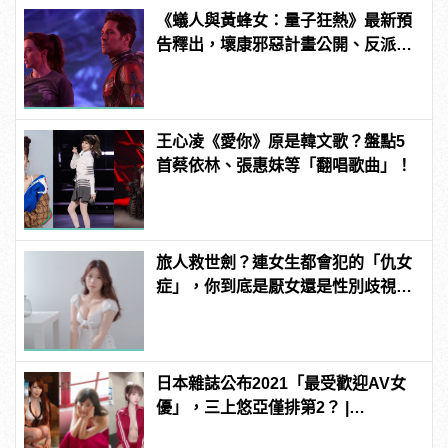
《蟻人與黃蜂女：量子狂熱》最新預
告釋出，壞康邪惡計畫公開、反派
「魔多客」正式亮相！
王心凌《愛你》原是韓文歌？盤點5
首蔡依林、張惠妹等「翻唱歌曲」！
旅人救世劍？連女生都會犯的「仇女
症」，你到底是厭女還是性別歧視？
| manfashion這樣變型男
日本雜誌公布2021「最受歡迎AV女
優」，三上悠亞僅排第2？ |
manfashion這樣變型男