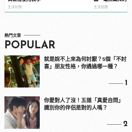
噁心到極致！
生活玩物
生活話題
熱門文章
POPULAR
就是說不上來為何討厭？5個「不討
喜」朋友性格，你遇過哪一種？
1
你愛對人了沒！五道「真愛自問」
識別你的伴侶是對的人嗎？
2