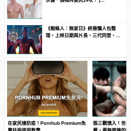
水健一個禮拜要尻14次！ |
manfashion這樣變型男
《蜘蛛人：無家日》終極懶人包整
理，上映日期與片長、三代同堂、湯
姆霍蘭德去向......
在家尻槍防疫！Pornhub Premium免
毀三觀慎入！世界
費註冊使用教學
薦，毫無遮掩的性