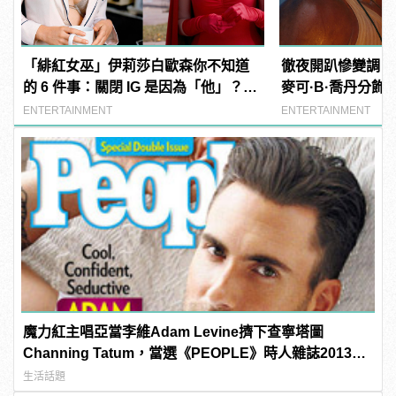
「緋紅女巫」伊莉莎白歐森你不知道
徹夜開趴慘變調！
的 6 件事：關閉 IG 是因為「他」？曾
麥可·B·喬丹分飾
與三位英雄傳緋聞！
ENTERTAINMENT
ENTERTAINMENT
魔力紅主唱亞當李維Adam Levine擠下查寧塔圖
Channing Tatum，當選《PEOPLE》時人雜誌2013年
最性感男人！
生活話題