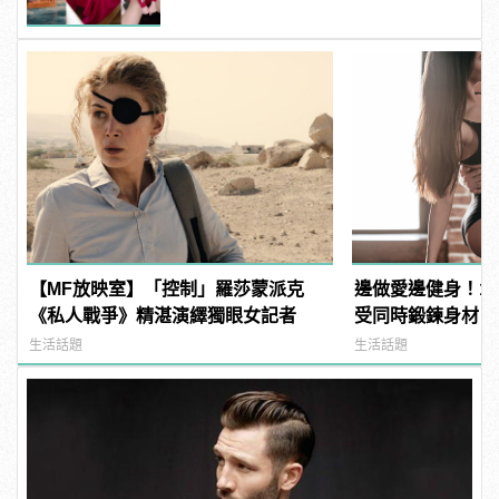
【MF放映室】「控制」羅莎蒙派克
邊做愛邊健身！1
《私人戰爭》精湛演繹獨眼女記者
受同時鍛鍊身材
生活話題
生活話題