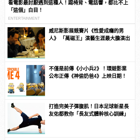
看電影最討厭遇到這種人！踢椅背、電話響，都比不上
「這個」白目！
ENTERTAINMENT
威尼斯影展競賽片《性愛成癮的男
人》 「萬磁王」演藝生涯最大膽演出
不僅是前傳《小小兵2》！環遊影業
公布正傳《神偷奶爸4》上映日期！
打造完美子彈腹肌！日本足球新星長
友佑都教你「長友式體幹核心訓練」