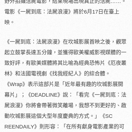
野外拍攝活屍電影，
結果現場出現真正的活屍……。
電影《一屍到底：法屍浪漫》將於6
月17日在臺上
映。
《一屍到底：法屍浪漫》在坎城影展首映之後，
觀眾
起立鼓掌長達五分鐘，並獲得歐美權威影視媒體的一
致好評，
有歐美媒體將其比喻為經典恐怖片《厄夜叢
林》和法國電視劇《
找我經紀人》的綜合體。
《Wrap》表示這部片是「
近年最有趣的坎城影展開
幕片」；《DEADLINE》說：「
看完《一屍到底：法
屍浪漫》你將會帶著微笑離場，
我想不到更好的、啟
動坎城影展這個大型年度慶典的方式。」《SC
REENDAILY》則形容：「
在所有獻身電影產業的可