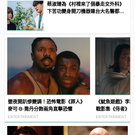
蔡淑臻為《村裡來了個暴走女外科》
下苦功變身開刀機器連台大名醫都認
證
徹夜開趴慘變調！恐怖電影《罪人》
《魷魚遊戲》李政宰加
麥可·B·喬丹分飾兩角直擊恐懼
戰影集《侍者》，
破
ENTERTAINMENT
ENTERTAINMENT