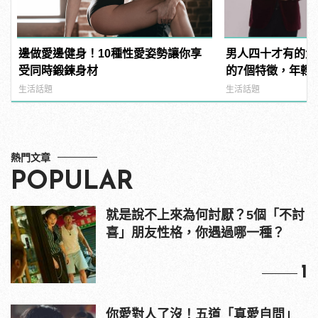
邊做愛邊健身！10種性愛姿勢讓你享
男人四十才有的大
受同時鍛鍊身材
的7個特徵，年輕時
manfashion這
生活話題
生活話題
熱門文章
POPULAR
就是說不上來為何討厭？5個「不討
喜」朋友性格，你遇過哪一種？
1
你愛對人了沒！五道「真愛自問」