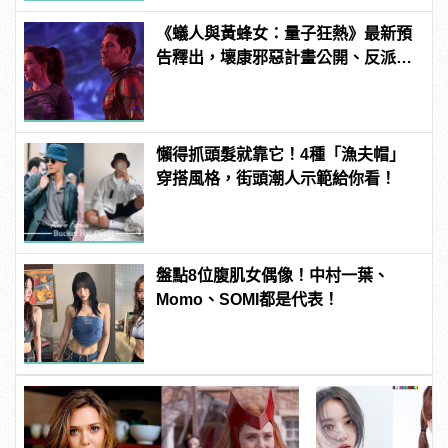
《蟻人與黃蜂女：量子狂熱》最新預
告釋出，壞康邪惡計畫公開、反派
「魔多客」正式亮相！
懶得抓頭髮就靠它！4種「漁夫帽」
穿搭風格，街頭潮人示範給你看！
盤點8位腹肌女偶像！中村一葉、
Momo、SOMI都是代表！