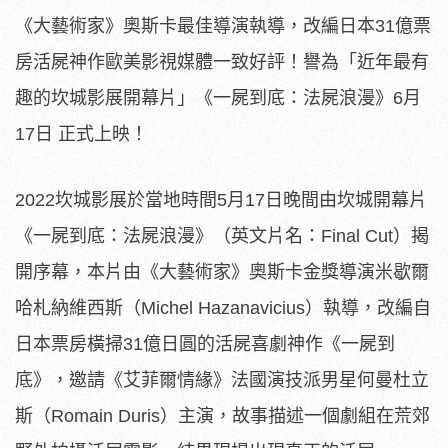
《大藝術家》奧斯卡最佳導演執導，改編日本31億票
房活屍神作歐美影視媒體一致好評！譽為「近年最有
趣的坎城影展開幕片」《一屍到底：法屍浪漫》6月
17日 正式上映！
2022坎城影展於當地時間5月17日晚間由坎城開幕片
《
一屍到底：法屍浪漫》（英文片名：Final Cut）揭
開序幕，本片由《大藝術家》
奧斯卡金獎導演米歇爾
哈札納維西斯（Michel Hazanavicius）執導，改編自
日本票房橫掃31億日圓
的活屍喜劇神作《一屍到
底》，邀請《艾菲爾情緣》
法國演技派男星何曼杜立
斯（Romain Duris）主演，故事描述一個劇組在荒郊