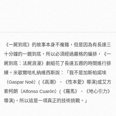
《一屍到底》的故事本身不複雜，
但是因為有長達三
十分鐘的一鏡到底，所以必須經過嚴格的編排，《
一
屍到底：法屍浪漫》劇組花了長達五週的時間進行排
練。
米歇爾哈札納維西斯說：「我不是加斯帕諾埃
（Gaspar Noé）(《高潮》、《性本愛》導演)或艾方
索柯朗（Alfon
so Cuarón）(《羅馬》、《地心引力》
導演)，
所以這是一項真正的技術挑戰。」