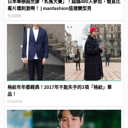
日本舉辦超荒謬「乳搖大賽」！超過480人參加，簡直比
看片還刺激啊！ | manfashion這樣變型男
生活話題
格紋年年都經典！2017年不能失手的3項「格紋」單
品！
FASHION