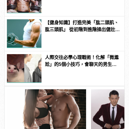
【健身知識】打造完美「肱二頭肌、
肱三頭肌」 從初階到進階操出健壯手
臂
人際交往必學心理戰術！化解「微尷
尬」的5個小技巧，會聊天的男生更
有魅力！ | manfashion這樣變型男