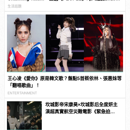
最性感男人！
生活話題
王心凌《愛你》原是韓文歌？盤點5首蔡依林、張惠妹等
「翻唱歌曲」！
ENTERTAINMENT
坎城影帝宋康昊×坎城影后全度妍主
演超真實航空災難電影《緊急迫
降》！