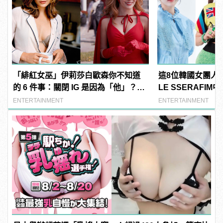
「緋紅女巫」伊莉莎白歐森你不知道
這8位韓國女團人
的 6 件事：關閉 IG 是因為「他」？曾
LE SSERAFI
與三位英雄傳緋聞！
撞臉台灣藝人？
ENTERTAINMENT
ENTERTAINMENT