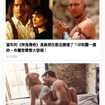
當年的《神鬼傳奇》演員現在都怎麼樣了？印和闐一樣
帥，布蘭登費雪大發福！
生活話題