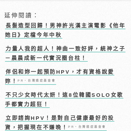
延伸閱讀：
長髮造型回歸！男神許光漢主演電影《他年
她日》定檔今年中秋
力量人我的超人！神曲一致好評，統神之子
－晨晨成新一代實況圈台柱！
伴侶和妳一起預防HPV，才有資格說愛
妳！
PR・台灣癌症基金會
不只少女時代太妍！這8位韓國SOLO女歌
手都實力超狂！
立即諮詢HPV！是對自己健康最好的投
資，把握現在不嫌晚！
PR・台灣癌症基金會