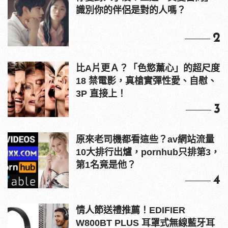
識別你的伴侶是對的人嗎？
2
比A片更Ａ？「色慾薰心」的超尺度
18 禁電影，真槍實彈性愛、自慰、
3P 直接上！
3
原來老司機都看這些？av網站流量
10大排行出爐，pornhub只排第3，
第1名竟是他？
4
情人節送禮推薦！EDIFIER
W800BT PLUS 耳罩式無線藍牙耳