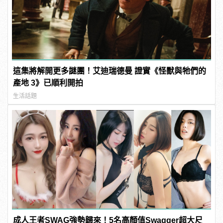
這集將解開更多謎團！艾迪瑞德曼 證實《怪獸與牠們的
產地 3》已順利開拍
生活話題
成人王者SWAG強勢歸來！5名高顏值Swagger超大尺