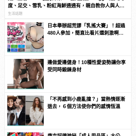
度、足交、雪乳、粉紅海鮮通通有，親自教你人與人的
連結！ | manfashion這樣變型男
生活話題
日本舉辦超荒謬「乳搖大賽」！超過
480人參加，簡直比看片還刺激啊！ |
manfashion這樣變型男
邊做愛邊健身！10種性愛姿勢讓你享
受同時鍛鍊身材
「不再感到小鹿亂撞？」當熱情逐漸
退去，６個方法使你們的感情恆溫
唐吉訶德神秘「成人用品區」大公