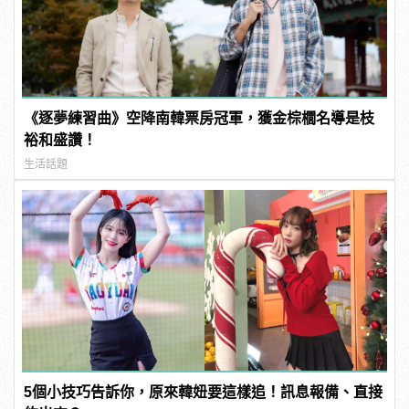
《逐夢練習曲》空降南韓票房冠軍，獲金棕櫚名導是枝
裕和盛讚！
生活話題
5個小技巧告訴你，原來韓妞要這樣追！訊息報備、直接