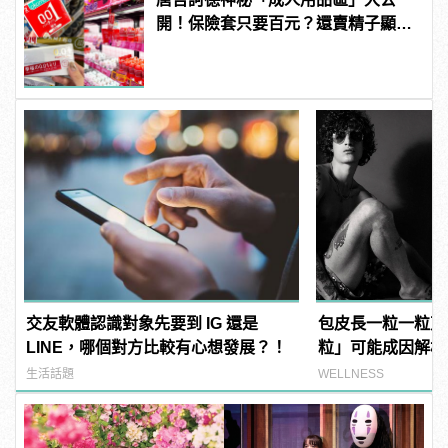
開！保險套只要百元？還賣精子顯微
鏡？
交友軟體認識對象先要到 IG 還是
包皮長一粒一粒東
LINE，哪個對方比較有心想發展？！
粒」可能成因解析
病！
生活話題
WELLNESS