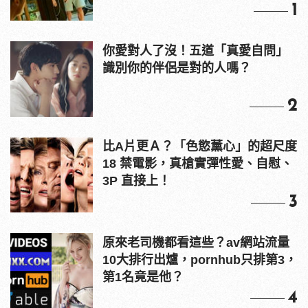
1
你愛對人了沒！五道「真愛自問」
識別你的伴侶是對的人嗎？
2
比A片更Ａ？「色慾薰心」的超尺度
18 禁電影，真槍實彈性愛、自慰、
3P 直接上！
3
原來老司機都看這些？av網站流量
10大排行出爐，pornhub只排第3，
第1名竟是他？
4