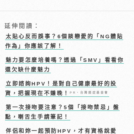
延伸閱讀：
太貼心反而誤事？6個談戀愛的「NG體貼
作為」你應該了解！
魅力要怎麼培養嗎？透過「SMV」看看你
還欠缺什麼魅力
立即諮詢HPV！是對自己健康最好的投
資，把握現在不嫌晚！
PR・台灣癌症基金會
第一次接吻要注意？5個「接吻禁忌」盤
點，喇舌生手請筆記！
伴侶和妳一起預防HPV，才有資格說愛