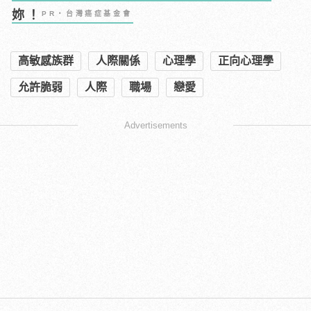
妳！
PR・台灣癌症基金會
高敏感族群
人際關係
心理學
正向心理學
允許脆弱
人際
職場
戀愛
Advertisements