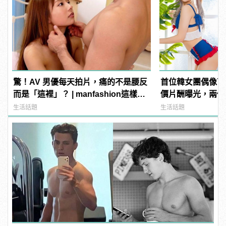
驚！AV 男優每天拍片，痛的不是腰反
首位韓女團偶像下
而是「這裡」？ | manfashion這樣變
價片酬曝光，兩個
型男
生活話題
生活話題