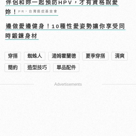
伴侶和妳一起預防HPV，才有資格說愛
妳！
PR・台灣癌症基金會
邊做愛邊健身！10種性愛姿勢讓你享受同
時鍛鍊身材
穿搭
蜘蛛人
湯姆霍蘭德
夏季穿搭
清爽
簡約
造型技巧
單品配件
Advertisements