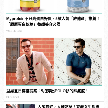
Myprotein不只高蛋白好買，5款人氣「維他命」推薦！
「膠原蛋白軟糖」養顏美容必備
WELLNESS
型男夏日穿搭提案：5招穿出POLO衫的帥氣感！
FASHION
人帥真好，人醜吃草！來看女生對男