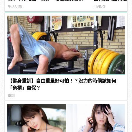
發福！
藏不住
生活話題
LIVING
【健身重訓】自由重量好可怕！？沒力的時候該如何
「棄槓」自保？
重訓