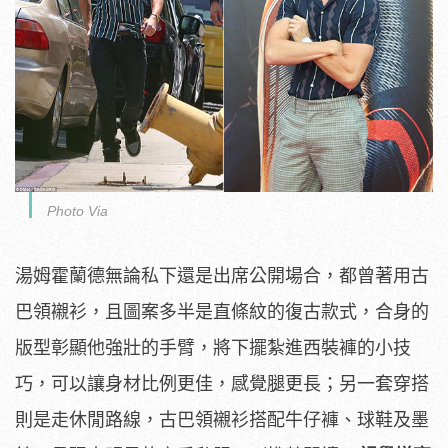
Photo Via
湯姆霍蘭德無論私下還是出席公開場合，都曾著用古
巴領襯衫，且圖案多半是直條紋的復古款式，合身的
版型彰顯他強壯的手臂，將下擺紮進西裝褲的小技
巧，可以讓身材比例更佳，感覺腿更長；另一套穿搭
則是走休閒路線，古巴領襯衫搭配牛仔褲、球鞋及墨