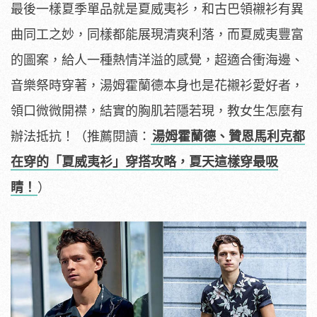
最後一樣夏季單品就是夏威夷衫，和古巴領襯衫有異
曲同工之妙，同樣都能展現清爽利落，而夏威夷豐富
的圖案，給人一種熱情洋溢的感覺，超適合衝海邊、
音樂祭時穿著，湯姆霍蘭德本身也是花襯衫愛好者，
領口微微開襟，結實的胸肌若隱若現，教女生怎麼有
辦法抵抗！（推薦閱讀：
湯姆霍蘭德、贊恩馬利克都
在穿的「夏威夷衫」穿搭攻略，夏天這樣穿最吸
睛！
）