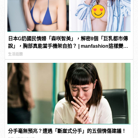
日本G奶國民情婦「森咲智美」，解密8個「巨乳都市傳
說」，胸部真能當手機架自拍？ | manfashion這樣變型
男
生活話題
分手毫無預兆？遭遇「斷崖式分手」的五個情傷建議！