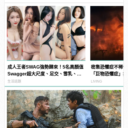
成人王者SWAG強勢歸來！5名高顏值
密集恐懼症不稀奇
Swagger超大尺度、足交、雪乳、粉
「巨物恐懼症」挑
紅海鮮通通有，親自教你人與人的連
生活話題
LIVING
結！ | manfashion這樣變型男