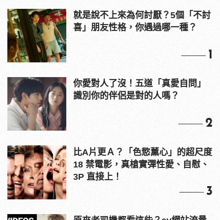
就是說不上來為何討厭？5個「不討
喜」朋友性格，你遇過哪一種？
1
你愛對人了沒！五道「真愛自問」
識別你的伴侶是對的人嗎？
2
比A片更Ａ？「色慾薰心」的超尺度
18 禁電影，真槍實彈性愛、自慰、
3P 直接上！
3