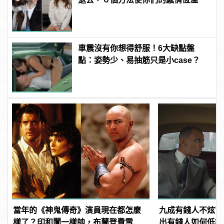
車震沒有你想得舒服！6大缺點盤
點：姿勢少、易抽筋只是小case？
當年的《神鬼傳奇》演員現在都怎麼
九成有錢人不炫富
樣了？印和闐一樣帥，布蘭登費雪大
出有錢人如何低調