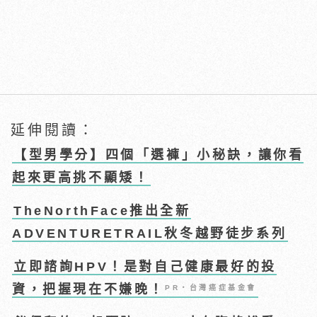
延伸閱讀：
【型男學分】四個「選褲」小秘訣，讓你看
起來更高挑不顯矮！
TheNorthFace推出全新
ADVENTURETRAIL秋冬越野徒步系列
立即諮詢HPV！是對自己健康最好的投
資，把握現在不嫌晚！
PR・台灣癌症基金會