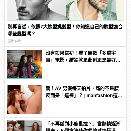
別再盲從，依照7大臉型挑髮型！你知道自己的臉型適合
哪些髮型嗎？
髮型造型
沒有如果當初！看了無數「多重宇
宙」電影，結論就是此刻正是最好的
你！
驚！AV 男優每天拍片，痛的不是腰
反而是「這裡」？ | manfashion這樣
變型男
「不再感到小鹿亂撞？」當熱情逐漸
退去，６個方法使你們的感情恆溫