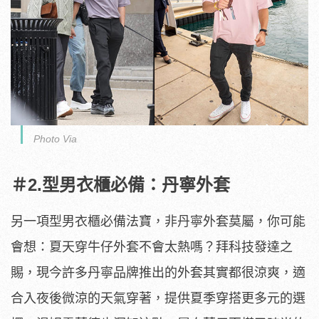
Photo Via
＃2.型男衣櫃必備：丹寧外套
另一項型男衣櫃必備法寶，非丹寧外套莫屬，你可能
會想：夏天穿牛仔外套不會太熱嗎？拜科技發達之
賜，現今許多丹寧品牌推出的外套其實都很涼爽，適
合入夜後微涼的天氣穿著，提供夏季穿搭更多元的選