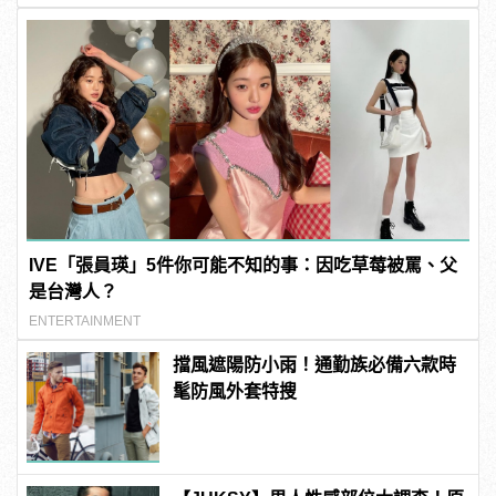
IVE「張員瑛」5件你可能不知的事：因吃草莓被罵、父
是台灣人？
ENTERTAINMENT
擋風遮陽防小雨！通勤族必備六款時
髦防風外套特搜