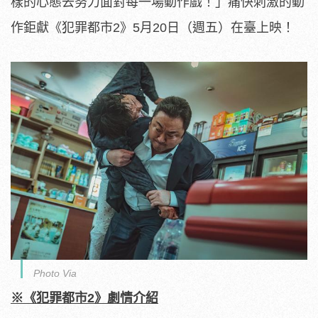
樣的心態去努力面對每一場動作戲！」痛快刺激的動
作鉅獻《
犯罪都市2》5月20日（週五）在臺上映！
Photo Via
※《
犯罪都市2
》劇情介紹