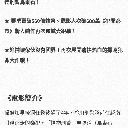
物刑警馬東石！
★ 票房賣破560億韓幣、觀影人次破688萬《犯罪都
市》
驚人續作再次震撼大銀幕！
★追捕壞傢伙沒有國界！再次展開痛快熱血的掃蕩犯
罪大作戰！
《電影簡介》
掃蕩加里峰洞任務後過了4年，
衿川刑警隊前往越南
引渡逃走的嫌犯。「怪物刑警」馬錫道（馬東石