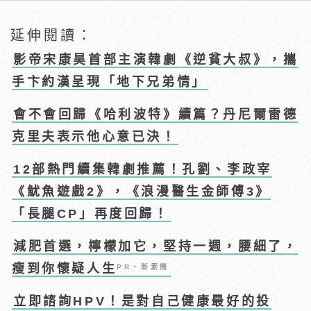
延伸閱讀：
影帝宋康昊首部主演韓劇《逆貧大叔》，攜
手卞約漢呈現「地下兄弟情」
會不會回歸《哈利波特》續篇？丹尼爾雷德
克里夫表示他心意已決！
12部熱門續集韓劇推薦！孔劉、李政宰
《魷魚遊戲2》，《浪漫醫生金師傅3》
「長腿CP」再度回歸！
減肥首選，檸檬加它，堅持一週，腰細了，
瘦到你懷疑人生
PR・新素簡
立即諮詢HPV！是對自己健康最好的投