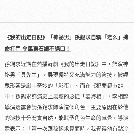
《我的出走日記》「神祕男」孫錫求自稱「老么」搏
命打鬥 令馬東石讚不絕口！
孫錫求近期在熱播韓劇《我的出走日記》中，飾演神
祕男「具先生」
，展現獨特又充滿魅力的演技，被觀
眾形容是劇中奇妙的「彩蛋」。
而在《犯罪都市2》
中，孫錫求飾演史上最壞的惡徒「姜海相」，
李相龍
導演透露會請孫錫求飾演這個角色，
主要原因在於他
的演技十分寫實自然，能賦予角色生命的感覺，
導演
還表示：「第一次跟孫錫求見面時，我覺得他有點冷