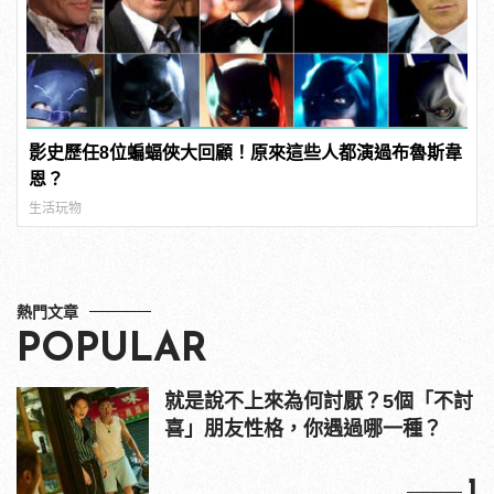
影史歷任8位蝙蝠俠大回顧！原來這些人都演過布魯斯韋
恩？
生活玩物
熱門文章
POPULAR
就是說不上來為何討厭？5個「不討
喜」朋友性格，你遇過哪一種？
1