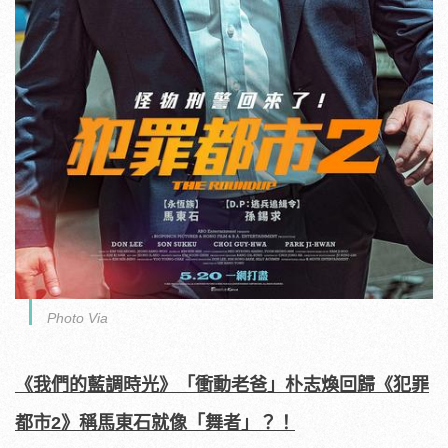
Photo Via
《我們的藍調時光》「衝動老爸」朴志煥回歸《犯罪
都市2》
稱馬東石就像「舞者」？！