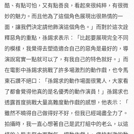
酷、
有點可怕，又有點善良，看起來很純粹，有很微
妙的魅力。
而且他為了這個角色展現出很熱情的一
面，
讓我們決定請他飾演這個角色。」而對於這次詮
釋惡角的重點，
孫錫求表示：「比起要展現完全不同
的模樣，
我覺得去塑造適合自己的惡角是最好的，導
演說寫實一點就可以了，
有我自己的特色就好。」
而
在電影中孫錫求挑戰了許多場激烈的動作戲，
也令馬
東石讚不絕口：「孫錫求的動作場面很驚人，
大家看
了都會覺得他真的是名優秀的動作演員！」
孫錫求也
透露首度挑戰大量高難度動作戲的感想，他表示：「
雖然不曉得自己做得好不好，但我已經竭盡全力了。
拍攝時，
我一直心想著自己是武打組中的老么，
以這