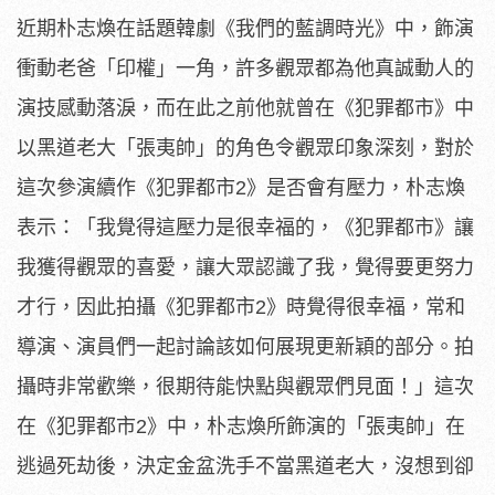
近期朴志煥在話題韓劇《我們的藍調時光》中，飾演
衝動老爸「
印權」一角，許多觀眾都為他真誠動人的
演技感動落淚，
而在此之前他就曾在《犯罪都市》中
以黑道老大「張夷帥」
的角色令觀眾印象深刻，對於
這次參演續作《犯罪都市2》
是否會有壓力，朴志煥
表示：「我覺得這壓力是很幸福的，《
犯罪都市》讓
我獲得觀眾的喜愛，讓大眾認識了我，
覺得要更努力
才行，因此拍攝《犯罪都市2》時覺得很幸福，
常和
導演、演員們一起討論該如何展現更新穎的部分。
拍
攝時非常歡樂，很期待能快點與觀眾們見面！」這次
在《犯罪都市
2》中，朴志煥所飾演的「張夷帥」在
逃過死劫後，
決定金盆洗手不當黑道老大，沒想到卻