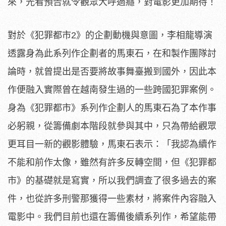
來，光看預告就令觀眾大呼過癮，
對電影更加期待！
對於《犯罪都市2》的企劃動機與意圖，
李相龍導演
透露身為此系列作企劃者的馬東石，
在和製作團隊討
論時，就曾提出是否要將故事舞臺搬到國外，
因此本
作便融入實際曾在越南發生過的一些跨國犯罪案例。
身為《
犯罪都市》系列作企劃人的馬東石為了本作事
必躬親，
從籌備劇本階段就參與其中，只為帶給觀眾
更耳目一新的觀影體驗，
馬東石表示：「我認為續作
不能和前作太像，雖然有許多反轉空間，
但《犯罪都
市》的基礎就是寫實，所以我們調查了很多過去的案
件，
也從許多刑警那獲得一些素材，將案件內容融入
電影中。
我們目前也還在籌備後續系列作，希望能帶