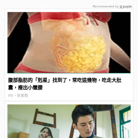
Recommended by
腹部脂肪的「剋星」找到了，常吃這幾物，吃走大肚
囊，瘦出小蠻腰
PR・新素簡