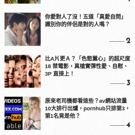
你愛對人了沒！五道「真愛自問」
識別你的伴侶是對的人嗎？
2
比A片更Ａ？「色慾薰心」的超尺度
18 禁電影，真槍實彈性愛、自慰、
3P 直接上！
3
原來老司機都看這些？av網站流量
10大排行出爐，pornhub只排第3，
第1名竟是他？
4