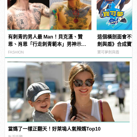
有刺青的男人最 Man！貝克漢、贊
這個橫剖面會不會
恩、肖恩「行走刺青範本」男神示
劍與盾》合成寶可
範！
思！？
FASHION
寶可夢劍與盾
當媽了一樣正翻天！好萊塢人氣辣媽Top10