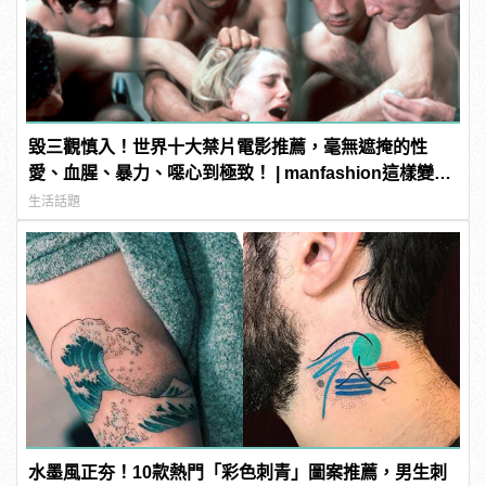
毀三觀慎入！世界十大禁片電影推薦，毫無遮掩的性
愛、血腥、暴力、噁心到極致！ | manfashion這樣變型
男
生活話題
水墨風正夯！10款熱門「彩色刺青」圖案推薦，男生刺