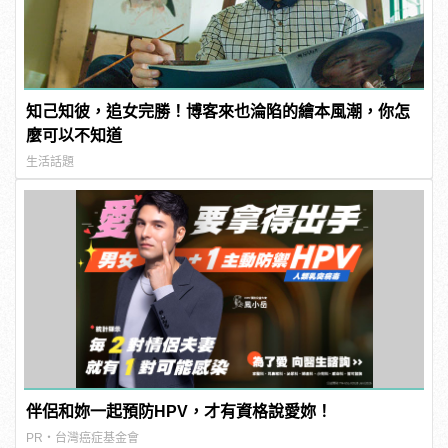
知己知彼，追女完勝！博客來也淪陷的繪本風潮，你怎
麼可以不知道
生活話題
伴侶和妳一起預防HPV，才有資格說愛妳！
PR・台灣癌症基金會