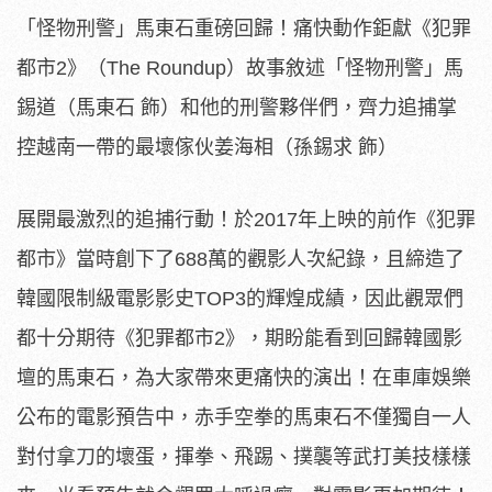
「怪物刑警」馬東石重磅回歸！痛快動作鉅獻《犯罪
都市2》（The Roundup）故事敘述「怪物刑警」馬
錫道（馬東石 飾）和他的刑警夥伴們，齊力追捕掌
控越南一帶的最壞傢伙姜海相（孫錫求 飾）
展開最激烈的追捕行動！於2017年上映的前作《
犯罪
都市》當時創下了688萬的觀影人次紀錄，
且締造了
韓國限制級電影影史TOP3的輝煌成績，
因此觀眾們
都十分期待《犯罪都市2》，
期盼能看到回歸韓國影
壇的馬東石，為大家帶來更痛快的演出！
在車庫娛樂
公布的電影預告中，
赤手空拳的馬東石不僅獨自一人
對付拿刀的壞蛋，揮拳、飛踢、
撲襲等武打美技樣樣