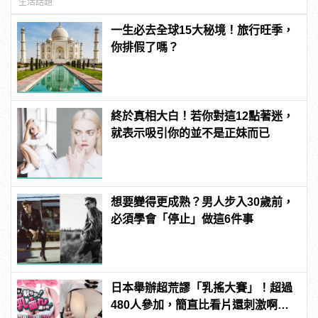
生活話題
一生必去全球15大秘境！旅行旺季，
你排假了嗎？
終於真相大白！若你對這12點著迷，
就表示吸引你的並不是正妹而已
想要變得更成熟？男人步入30歲前，
必須學會「停止」做這6件事
日本舉辦超荒謬「乳搖大賽」！超過
480人參加，簡直比看片還刺激啊！ |