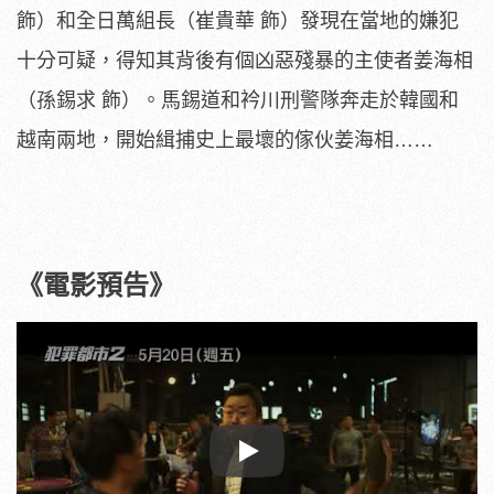
飾）和全日萬組長（崔貴華 飾）發現在當地的嫌犯
十分可疑，
得知其背後有個凶惡殘暴的主使者姜海相
（孫錫求 飾）。馬錫道和衿川刑警隊奔走於韓國和
越南兩地，
開始緝捕史上最壞的傢伙姜海相……
《電影預告》
Play