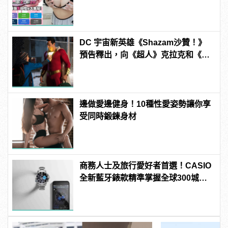
manfashion這樣變型男
DC 宇宙新英雄《Shazam沙贊！》
預告釋出，向《超人》克拉克和《自
殺突擊隊》小丑女模仿致敬！
邊做愛邊健身！10種性愛姿勢讓你享
受同時鍛鍊身材
商務人士及旅行愛好者首選！CASIO
全新藍牙錶款精準掌握全球300城市
時間