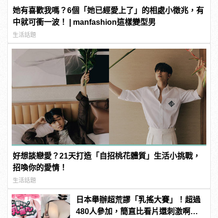
她有喜歡我嗎？6個「她已經愛上了」的相處小徵兆，有
中就可衝一波！ | manfashion這樣變型男
生活話題
好想談戀愛？21天打造「自招桃花體質」生活小挑戰，
招喚你的愛情！
生活話題
日本舉辦超荒謬「乳搖大賽」！超過
480人參加，簡直比看片還刺激啊！ |