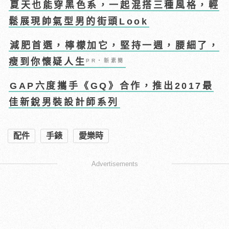
夏天也能穿黑色系，一起混搭三種風格，輕
鬆展現帥氣型男的街頭Look
減肥首選，檸檬加它，堅持一週，腰細了，
瘦到你懷疑人生
PR・新素簡
GAP六度攜手《GQ》合作，推出2017最
佳新銳男裝設計師系列
配件
手錶
愛樂時
Advertisements