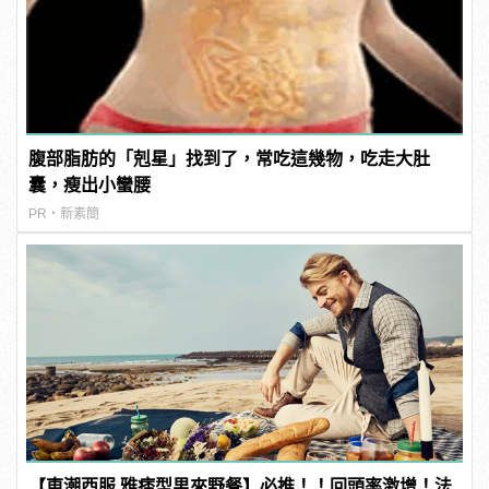
腹部脂肪的「剋星」找到了，常吃這幾物，吃走大肚
囊，瘦出小蠻腰
PR・新素簡
【東潮西服 雅痞型男來野餐】必推！！回頭率激增！法