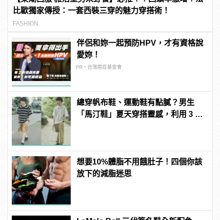
比歐獨家傳授：一套西裝三穿的魅力穿搭術！
FASHION
伴侶和妳一起預防HPV，才有資格說
愛妳！
PR・台灣癌症基金會
總穿帆布鞋、運動鞋有點膩？男生
「馬汀鞋」夏天穿搭靈感，利用 3 種
單品混搭出亮眼風格！
想要10%體脂不用餓肚子！四個你該
放下的減脂迷思