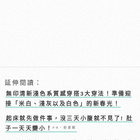
延伸閱讀：
無印清新淺色系質感穿搭3大穿法！準備迎
接「米白、淺灰以及白色」的新春光！
起床就先做件事，沒三天小腹就不見了! 肚
子一天天變小！
PR・新素簡