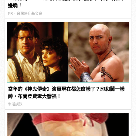
嫌晚！
PR・台灣癌症基金會
當年的《神鬼傳奇》演員現在都怎麼樣了？印和闐一樣
帥，布蘭登費雪大發福！
生活話題