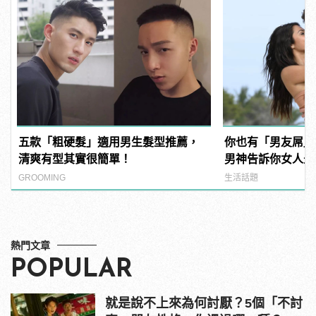
五款「粗硬髮」適用男生髮型推薦，
你也有「男友屌」
清爽有型其實很簡單！
男神告訴你女人最愛「
Dick」是啥？ | m
GROOMING
生活話題
男
熱門文章
POPULAR
就是說不上來為何討厭？5個「不討