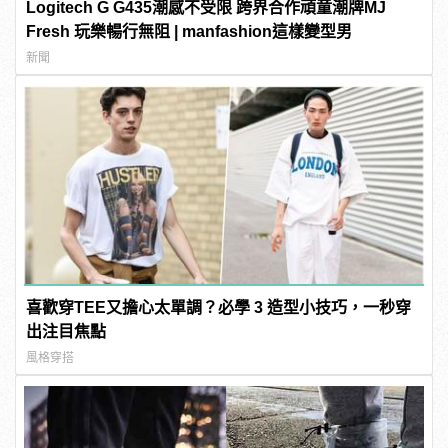
Logitech G G435潮感不受限 跨界合作頑童潮牌MJ
Fresh 玩樂暢行無阻 | manfashion這樣變型男
新聞
喜歡穿TEE又擔心太單調？必學 3 造型小技巧，一秒穿
出注目焦點
風格穿搭