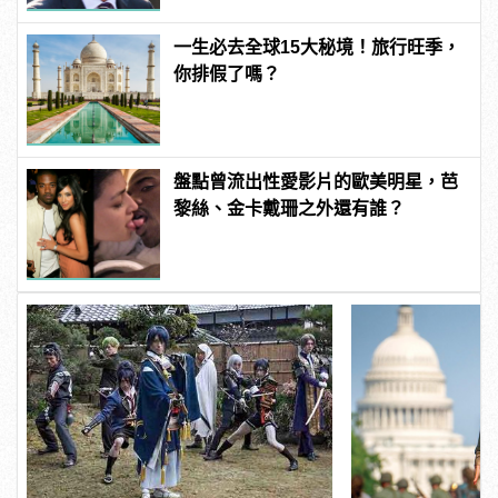
一生必去全球15大秘境！旅行旺季，
你排假了嗎？
盤點曾流出性愛影片的歐美明星，芭
黎絲、金卡戴珊之外還有誰？