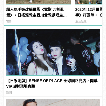
超人氣手遊改編電影《電影 刀劍亂
2020年12月電
舞》，日搖滾教主西川貴教獻唱主題
手》打頭陣，《神力
曲「UNBROKEN」
受期待！
電影
生活話題
【日系潮牌】SENSE OF PLACE 全球網路商店，開幕
VIP派對現場直擊！
新聞