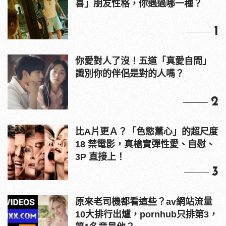
喜」朋友性格，你遇過哪一種？
1
你愛對人了沒！五道「真愛自問」
識別你的伴侶是對的人嗎？
2
比A片更Ａ？「色慾薰心」的超尺度
18 禁電影，真槍實彈性愛、自慰、
3P 直接上！
3
原來老司機都看這些？av網站流量
10大排行出爐，pornhub只排第3，