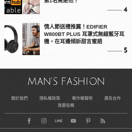
第1名竟是他？
4
情人節送禮推薦！EDIFIER
W800BT PLUS 耳罩式無線藍牙耳
機，在耳邊傾訴甜言蜜語
5
關於我們
隱私權政策
著作權聲明
廣告合作
我要投稿