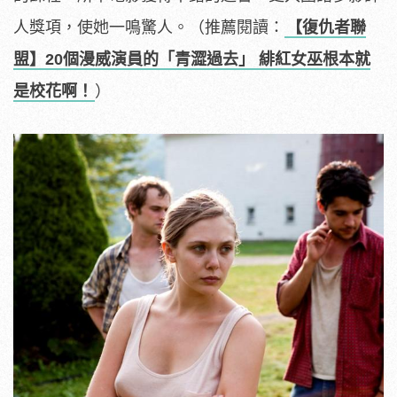
人獎項，使她一鳴驚人。（推薦閱讀：
【復仇者聯
盟】20個漫威演員的「青澀過去」 緋紅女巫根本就
是校花啊！
）