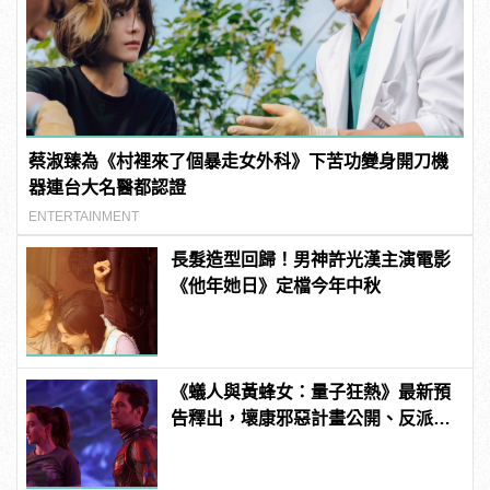
蔡淑臻為《村裡來了個暴走女外科》下苦功變身開刀機
器連台大名醫都認證
ENTERTAINMENT
長髮造型回歸！男神許光漢主演電影
《他年她日》定檔今年中秋
《蟻人與黃蜂女：量子狂熱》最新預
告釋出，壞康邪惡計畫公開、反派
「魔多客」正式亮相！