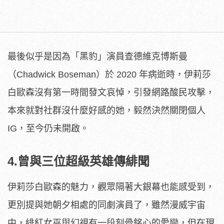
最後似乎是因為「黑豹」演員查德維克博斯曼
（Chadwick Boseman）於 2020 年病逝時，伊莉莎
白歐森沒有第一時間發文哀悼，引發網路酸民攻擊，
本來就對社群沒什麼好感的她，毅然決然關閉個人
IG，至今仍未開啟。
4.曾與三位超級英雄傳緋聞
伊莉莎白歐森的魅力，觀眾隔著大銀幕也能感受到，
更別提與她朝夕相處的同劇演員了，雖然漫威宇宙
中，緋紅女巫與幻視有一段刻骨銘心的愛戀，但在現