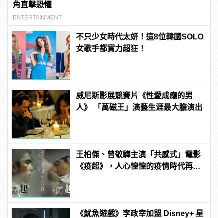
角直擊恐懼
ENTERTAINMENT
不只少女時代太妍！這8位韓國SOLO
女歌手都實力超狂！
威尼斯影展競賽片《性愛成癮的男
人》 「萬磁王」演藝生涯最大膽演出
王柏傑、曾敬驊主演「共感式」電影
《疫起》，人心惶惶的疫情時代再度
上演！
《魷魚遊戲》李政宰加盟 Disney+ 星