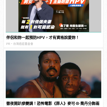
伴侶和妳一起預防HPV，才有資格說愛妳！
PR・台灣癌症基金會
徹夜開趴慘變調！恐怖電影《罪人》麥可·B·喬丹分飾兩