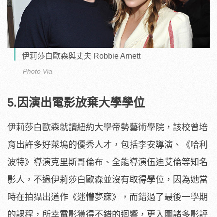
伊莉莎白歐森與丈夫 Robbie Arnett
Photo Via
5.因演出電影放棄大學學位
伊莉莎白歐森就讀紐約大學帝勢藝術學院，該校曾培
育出許多好萊塢的優秀人才，包括李安導演、《哈利
波特》導演克里斯哥倫布、全能導演伍迪艾倫等知名
影人，不過伊莉莎白歐森並沒有取得學位，因為她當
時在拍攝出道作《迷懵夢寐》，而錯過了最後一學期
的課程，所幸電影獲得不錯的迴響，更入圍諸多影評