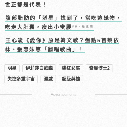
世正都是代表！
腹部脂肪的「剋星」找到了，常吃這幾物，
吃走大肚囊，瘦出小蠻腰
PR・新素簡
王心凌《愛你》原是韓文歌？盤點5首蔡依
林、張惠妹等「翻唱歌曲」！
明星
伊莉莎白歐森
緋紅女巫
奇異博士2
失控多重宇宙
漫威
超級英雄
Advertisements