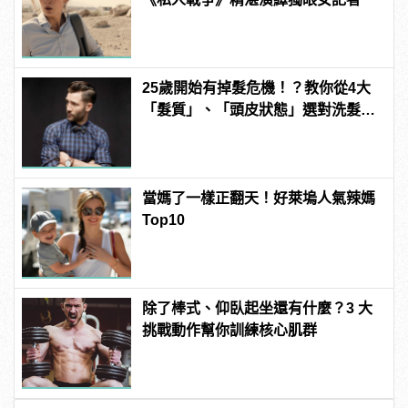
25歲開始有掉髮危機！？教你從4大
「髮質」、「頭皮狀態」選對洗髮
品，避免落髮、保養清潔一次到位！
當媽了一樣正翻天！好萊塢人氣辣媽
Top10
除了棒式、仰臥起坐還有什麼？3 大
挑戰動作幫你訓練核心肌群