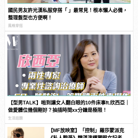
國民男友許光漢私服穿搭「 」最常見！根本懶人必備，
整理髮型也方便啊！
風格穿搭
【型男TALK】啪到讓女人翻白眼的10件床事ft.欣西亞｜
做愛體位幾個剛好？抽插時間xx分鐘是極限！
生活話題
【MF放映室】「控制」羅莎蒙派克
《私人戰爭》精湛演繹獨眼女記者