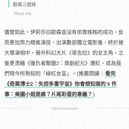
歐森三姐妹
Photo Via
儘管如此，伊莉莎白歐森並沒有依靠姊姊的成功，反
而更加努力精進演技，出演數部獨立電影後，終於被
大導演相中，晉升科幻大片《哥吉拉》的女主角，之
後更憑藉《復仇者聯盟2：奧創紀元》爆紅，成為我
們現今所熟知的「緋紅女巫」。(推薦閱讀：
看完
《奇異博士2：失控多重宇宙》你會想知道的 5 件
事：美國小姐是誰？片尾彩蛋的意義？
)
Advertisements