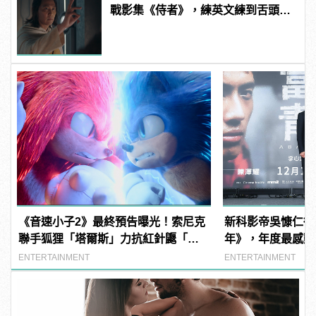
戰影集《侍者》，練英文練到舌頭磨
破
《音速小子2》最終預告曝光！索尼克
新科影帝吳慷仁從
聯手狐狸「塔爾斯」力抗紅針鼴「納
年》，年度最感動
克魯斯」
ENTERTAINMENT
ENTERTAINMENT