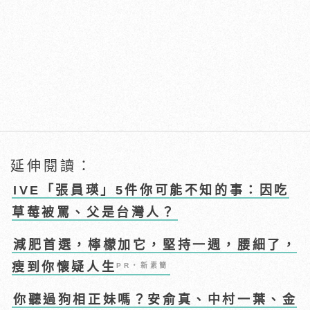
延伸閱讀：
IVE「張員瑛」5件你可能不知的事：因吃
草莓被罵、父是台灣人？
減肥首選，檸檬加它，堅持一週，腰細了，
瘦到你懷疑人生
PR・新素簡
你聽過狗相正妹嗎？安俞真、中村一葉、金