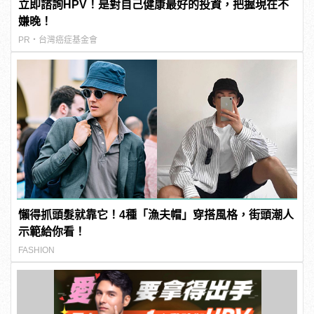
立即諮詢HPV！是對自己健康最好的投資，把握現在不
嫌晚！
PR・台灣癌症基金會
懶得抓頭髮就靠它！4種「漁夫帽」穿搭風格，街頭潮人
示範給你看！
FASHION