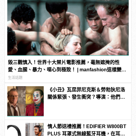
毀三觀慎入！世界十大禁片電影推薦，毫無遮掩的性
愛、血腥、暴力、噁心到極致！ | manfashion這樣變型
男
生活話題
《小丑》瓦昆菲尼克斯＆勞勃狄尼洛
關係緊張、發生衝突？導演：他們在
戲外從不交談
情人節送禮推薦！EDIFIER W800BT
PLUS 耳罩式無線藍牙耳機，在耳邊