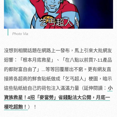
Photo Via
沒想到相關話題在網路上一發布，馬上引來大批網友
迴響：「根本月底救星」、「在八點以前買7-11產品
的都財富自由了」...等等回覆層出不窮。更有網友直
接將各超商的鮮食貼紙做成「乞丐超人」梗圖，暗示
這些貼紙給自己的荷包注入滿滿力量（延伸閱讀：
小
資族救星！4招「麥當勞」省錢點法大公開，月底一
樣吃超飽！
）！