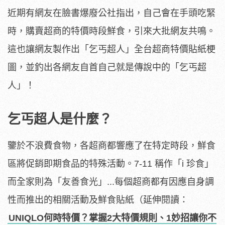
近期有網友在臉書爆廢公社指出，自己會在手頭吃緊
時，購賣超商的特價時段鮮食，引來大批網友共鳴。
這也讓網友製作出「乞丐超人」全台超商特價貼紙梗
圖，並釣出各網友自首自己就是傳說中的「乞丐超
人」！
乞丐超人是什麼？
鑒於不浪費食物，各超商都響應了在特定時段，鮮食
區將促銷即期食品的特殊活動。7-11 稱作「i 珍食」
而全家則為「友善食光」...每個超商都有因應自身調
性而推出的相關活動及鮮食貼紙（延伸閱讀：
UNIQLO何時特價？掌握2大特價規則、1妙招讓你不