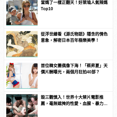
當媽了一樣正翻天！好萊塢人氣辣媽
Top10
從浮世繪看《源氏物語》隱含的情色
意象，解密日本百年極樂美學！
首位韓女團偶像下海！「蔡昇夏」天
價片酬曝光，兩個月狂拍40部？
毀三觀慎入！世界十大禁片電影推
薦，毫無遮掩的性愛、血腥、暴力、
噁心到極致！