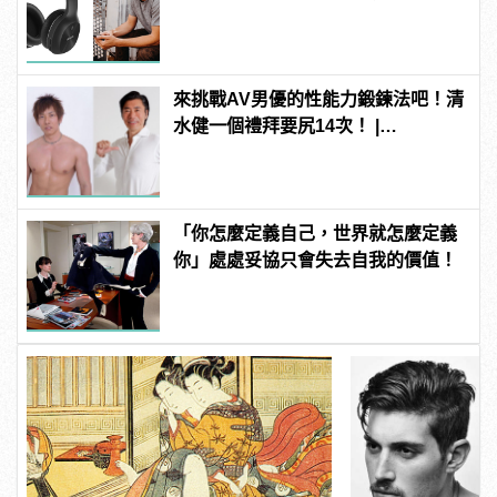
傾訴甜言蜜語
來挑戰AV男優的性能力鍛鍊法吧！清
水健一個禮拜要尻14次！ |
manfashion這樣變型男
「你怎麼定義自己，世界就怎麼定義
你」處處妥協只會失去自我的價值！