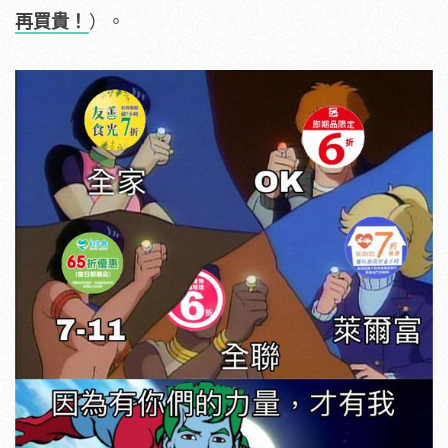
再買貴！
）。