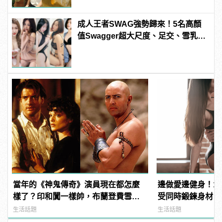
成人王者SWAG強勢歸來！5名高顏
值Swagger超大尺度、足交、雪乳、
粉紅海鮮通通有，親自教你人與人的
連結！ | manfashion這樣變型男
當年的《神鬼傳奇》演員現在都怎麼
邊做愛邊健身！1
樣了？印和闐一樣帥，布蘭登費雪大
受同時鍛鍊身材
發福！
生活話題
生活話題