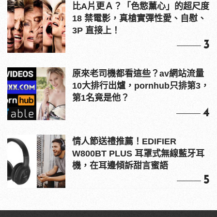
比A片更Ａ？「色慾薰心」的超尺度
18 禁電影，真槍實彈性愛、自慰、
3P 直接上！
3
原來老司機都看這些？av網站流量
10大排行出爐，pornhub只排第3，
第1名竟是他？
4
情人節送禮推薦！EDIFIER
W800BT PLUS 耳罩式無線藍牙耳
機，在耳邊傾訴甜言蜜語
5