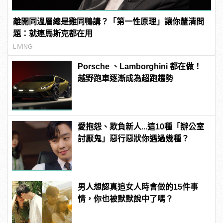
離開同溫層總是雞同鴨講？「第一性原理」讓你釐清問
題：就連馬斯克都在用
LIVING
Porsche 、Lamborghini 都在做！
越野跑車逐漸成為超跑趨勢
愛抱怨、欺負新人...這10種「辦公室
討厭鬼」惡行惡狀你遇過幾種？
男人想認真追女人時會做的15件事
情，你也被默默說中了嗎？