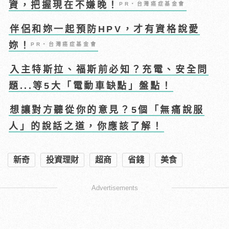
資，把握現在不嫌晚！
PR・台灣癌症基金會
伴侶和妳一起預防HPV，才有資格說愛
妳！
PR・台灣癌症基金會
入主特斯拉、福斯前必知？充電、安全問
題...等5大「電動車缺點」盤點！
想讓對方聽從你的意見？5個「無痛說服
人」的說話之道，你應該了解！
新奇
投資理財
超商
省錢
美食
Advertisements