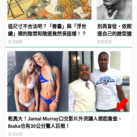
這尺寸不合法吧？「春畫」與「浮世
別再盲從，依照7
繪」裡的陰莖和陰道竟然長這樣！？
道自己的臉型適合
生活話題
髮型造型
乾真大！Jamal Murray口交影片外流讓人想起詹皇、
Ibaka也有30公分驚人巨根！
生活玩物