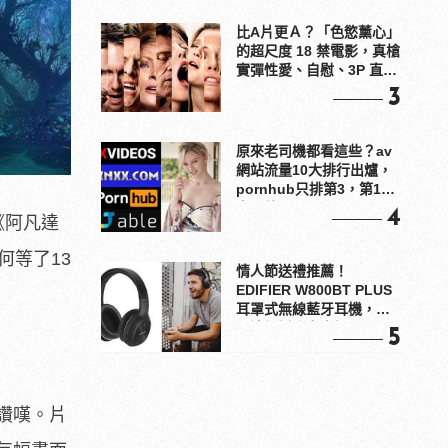
比A片更Ａ？「色慾薰心」
的超尺度 18 禁電影，真槍
實彈性愛、自慰、3P 直接
上！
3
原來老司機都看這些？av
網站流量10大排行出爐，
pornhub只排第3，第1名
竟是他？
4
《阿凡達
何等了13
情人節送禮推薦！
EDIFIER W800BT PLUS
耳罩式無線藍牙耳機，在
耳邊傾訴甜言蜜語
5
讚嘆。片