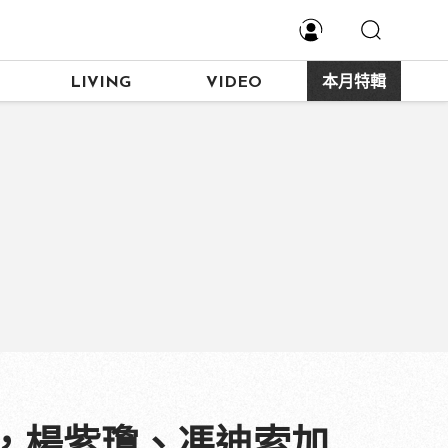
LIVING
VIDEO
本月特輯
，楊紫瓊、馮迪索加