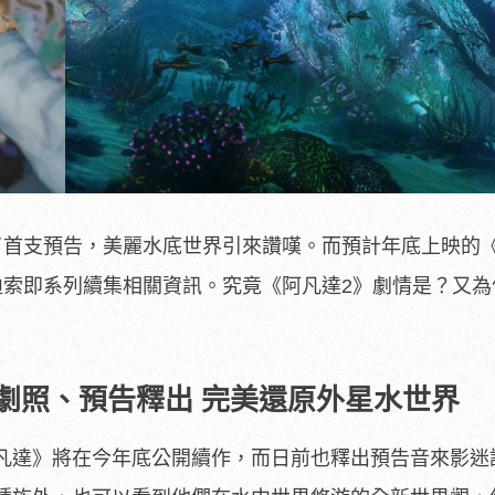
了首支預告，美麗水底世界引來讚嘆。而預計年底上映的
迪索即系列續集相關資訊。究竟《阿凡達2》劇情是？又為
劇照、預告釋出 完美還原外星水世界
凡達》將在今年底公開續作，而日前也釋出預告音來影迷