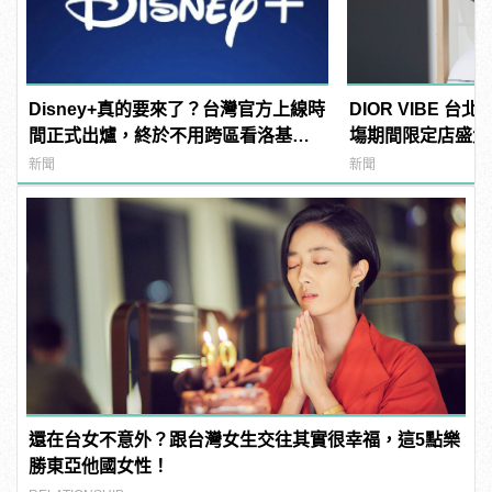
Disney+真的要來了？台灣官方上線時
DIOR VIBE 台北
間正式出爐，終於不用跨區看洛基
塲期間限定店盛大開幕 
啦！ | manfashion這樣變型男
這樣變型男
新聞
新聞
還在台女不意外？跟台灣女生交往其實很幸福，這5點樂
勝東亞他國女性！