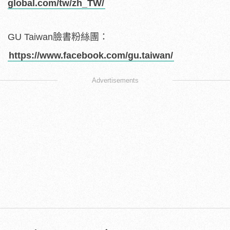
global.com/tw/zh_TW/
GU Taiwan臉書粉絲團：
https://www.facebook.com/gu.taiwan/
Advertisements