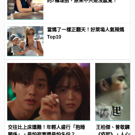
的7種理由，原來不只是沒感覺！
當媽了一樣正翻天！好萊塢人氣辣媽
Top10
交往比上床還難！年輕人盛行「抱睡
王柏傑、曾敬驊主
關係」，是怕寂寞還是怕名份？
《疫起》，人心惶