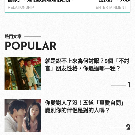
上演！
RELATIONSHIP
ENTERTAINMENT
熱門文章
POPULAR
就是說不上來為何討厭？5個「不討
喜」朋友性格，你遇過哪一種？
1
你愛對人了沒！五道「真愛自問」
識別你的伴侶是對的人嗎？
2