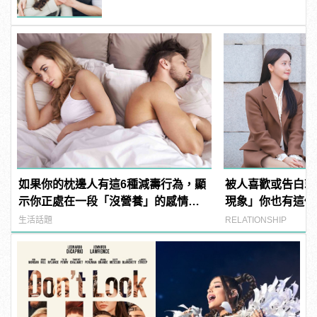
如果你的枕邊人有這6種減壽行為，顯
被人喜歡或告白就
示你正處在一段「沒營養」的感情
現象」你也有這個
中！快逃啊！
生活話題
RELATIONSHIP