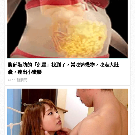
腹部脂肪的「剋星」找到了，常吃這幾物，吃走大肚
囊，瘦出小蠻腰
PR・新素簡