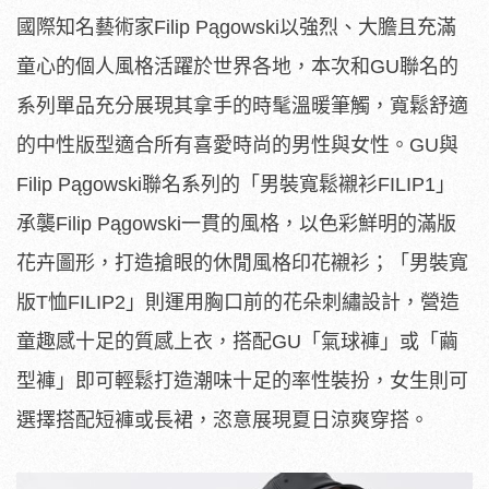
國際知名藝術家Filip Pągowski以強烈、大膽且充滿
童心的個人風格活躍於世界各地，本次和GU聯名的
系列單品充分展現其拿手的時髦溫暖筆觸，寬鬆舒適
的中性版型適合所有喜愛時尚的男性與女性。GU與
Filip Pągowski聯名系列的「男裝寬鬆襯衫FILIP1」
承襲Filip Pągowski一貫的風格，以色彩鮮明的滿版
花卉圖形，打造搶眼的休閒風格印花襯衫；「男裝寬
版T恤FILIP2」則運用胸口前的花朵刺繡設計，營造
童趣感十足的質感上衣，搭配GU「氣球褲」或「繭
型褲」即可輕鬆打造潮味十足的率性裝扮，女生則可
選擇搭配短褲或長裙，恣意展現夏日涼爽穿搭。