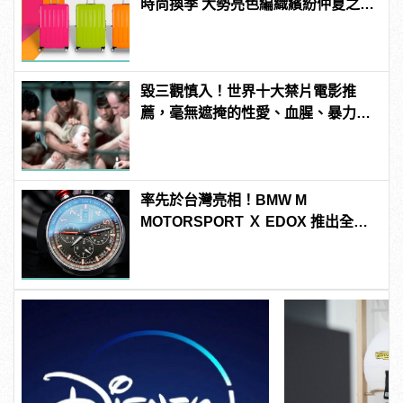
時尚換季 大勢亮色編織繽紛仲夏之
夢！
毀三觀慎入！世界十大禁片電影推
薦，毫無遮掩的性愛、血腥、暴力、
噁心到極致！
率先於台灣亮相！BMW M
MOTORSPORT Ｘ EDOX 推出全新
配色聯名腕錶