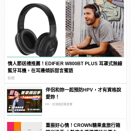
情人節送禮推薦！EDIFIER W800BT PLUS 耳罩式無線
藍牙耳機，在耳邊傾訴甜言蜜語
新聞
伴侶和妳一起預防HPV，才有資格說
愛妳！
PR・台灣癌症基金會
重振好心情！CROWN糖果盒旅行箱