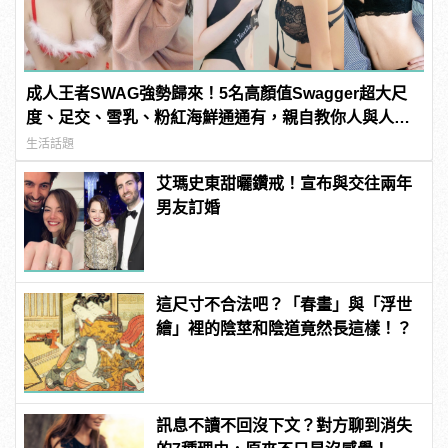
成人王者SWAG強勢歸來！5名高顏值Swagger超大尺
度、足交、雪乳、粉紅海鮮通通有，親自教你人與人的
連結！ | manfashion這樣變型男
生活話題
艾瑪史東甜曬鑽戒！宣布與交往兩年
男友訂婚
這尺寸不合法吧？「春畫」與「浮世
繪」裡的陰莖和陰道竟然長這樣！？
訊息不讀不回沒下文？對方聊到消失