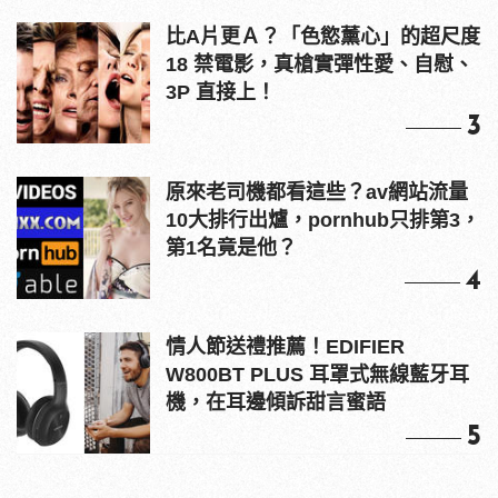
比A片更Ａ？「色慾薰心」的超尺度
18 禁電影，真槍實彈性愛、自慰、
3P 直接上！
3
原來老司機都看這些？av網站流量
10大排行出爐，pornhub只排第3，
第1名竟是他？
4
情人節送禮推薦！EDIFIER
W800BT PLUS 耳罩式無線藍牙耳
機，在耳邊傾訴甜言蜜語
5