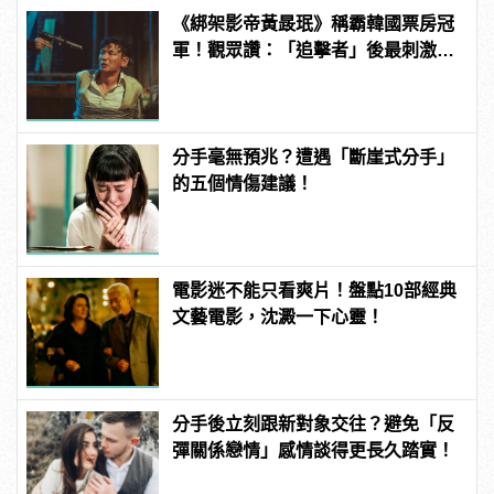
《綁架影帝黃晸珉》稱霸韓國票房冠
軍！觀眾讚：「追擊者」後最刺激的
驚悚電影！ | manfashion這樣變型男
分手毫無預兆？遭遇「斷崖式分手」
的五個情傷建議！
電影迷不能只看爽片！盤點10部經典
文藝電影，沈澱一下心靈！
分手後立刻跟新對象交往？避免「反
彈關係戀情」感情談得更長久踏實！