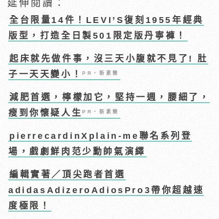
延伸閱讀：
全台限量14件！LEVI’S復刻1955年經典
版型，打造全日製501限定版丹寧褲！
起床就先做件事，沒三天小腹就不見了! 肚
子一天天變小！
PR・新素簡
減肥首選，檸檬加它，堅持一週，腰細了，
瘦到你懷疑人生
PR・新素簡
pierrecardinXplain-me聯名系列登
場，戲劇鮮肉范少勳帥氣演繹
編輯實著／頂尖跑者首選
adidasAdizeroAdiosPro3帶你超越速
度極限！