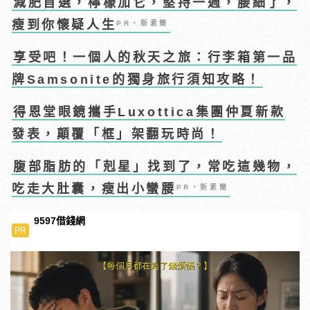
減肥首選，檸檬加它，堅持一週，腰細了，
瘦到你懷疑人生
PR・新素簡
享受吧！一個人的秋天之旅：行李箱第一品
牌Samsonite的獨身旅行須知攻略！
得恩堂眼鏡攜手Luxottica集團仲夏新款
發表，顛覆「框」架翻玩時尚！
腹部脂肪的「剋星」找到了，常吃這幾物，
吃走大肚囊，瘦出小蠻腰
PR・新素簡
9597借錢網
PR