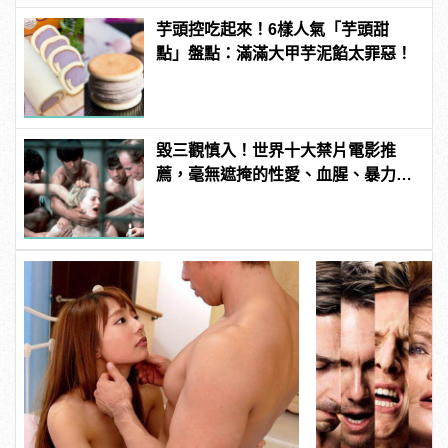
芋頭控吃起來！6樣人氣「芋頭甜
點」盤點：滿滿大甲芋泥餡太罪惡！
毀三觀慎入！世界十大禁片電影推
薦，毫無遮掩的性愛、血腥、暴力、
噁心到極致！