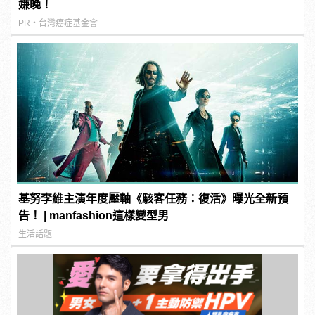
嫌晚！
PR・台灣癌症基金會
基努李維主演年度壓軸《駭客任務：復活》曝光全新預
告！ | manfashion這樣變型男
生活話題