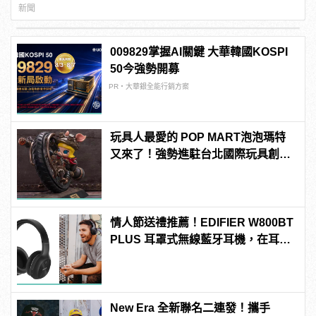
新聞
009829掌握AI關鍵 大華韓國KOSPI
50今強勢開募
PR・大華銀全能行銷方案
玩具人最愛的 POP MART泡泡瑪特
又來了！強勢進駐台北國際玩具創作
大展
情人節送禮推薦！EDIFIER W800BT
PLUS 耳罩式無線藍牙耳機，在耳邊
傾訴甜言蜜語
New Era 全新聯名二連發！攜手