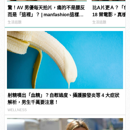
驚！AV 男優每天拍片，痛的不是腰反
比A片更Ａ？「色
而是「這裡」？ | manfashion這樣變
18 禁電影，真槍
型男
直接上！ | manf
生活話題
生活話題
射精噴出「血精」？自慰過度、攝護腺發炎等 4 大症狀
解析，男生千萬要注意！
WELLNESS