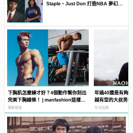
Staple、Just Don 打造NBA 夢幻聯
乘單品
下胸肌怎麼練才好？4個動作幫你刻出
年過40還是有夠
完美下胸線條！ | manfashion這樣變
越有型的大叔男優
型男
人從那些年帥到這
運動健身
生活話題