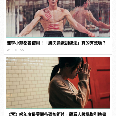
連李小龍都曾使用！「肌肉通電訓練法」真的有效嗎？
WELLNESS
《咒》吸年度最受期待恐怖鉅片，觀看人數暴增引臉書