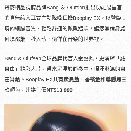
丹麥精品視聽品牌Bang ＆ Olufsen推出功能最豐富
的真無線入耳式主動降噪耳機Beoplay EX，以聲臨其
境的細膩音質、輕鬆舒適的佩戴體驗，讓您無論身處
何境都能一秒入魂，徜徉在音樂的世界裡。
Bang & Olufsen全球品牌代言人張藝興，更演繹「聽
自由」精彩大片，帶來沉浸於節奏中，暢汗淋漓的自
在舞動。Beoplay EX共有
炭黑藍
、
香檳金
和
尊爵黑
三
款顏色，建議售價
NT$13,990