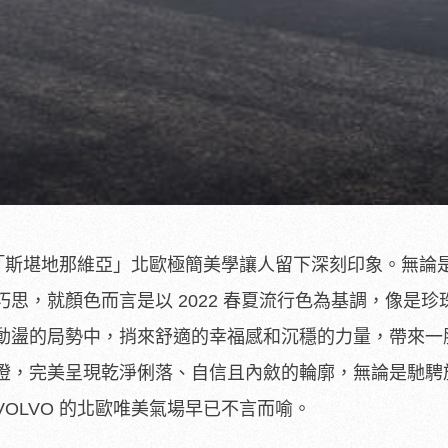
以「斯堪地那維亞」北歐極簡美學讓人留下深刻印象。無論
思，就顏色而言是以 2022 春夏流行色為基調，像是珍
動盪的局勢中，捎來舒適的幸福感和沉穩的力量，帶來一
燈，完美呈現乾淨俐落、自信且內斂的輪廓，無論是馳騁
OLVO 的北歐唯美氣場早已不言而喻。