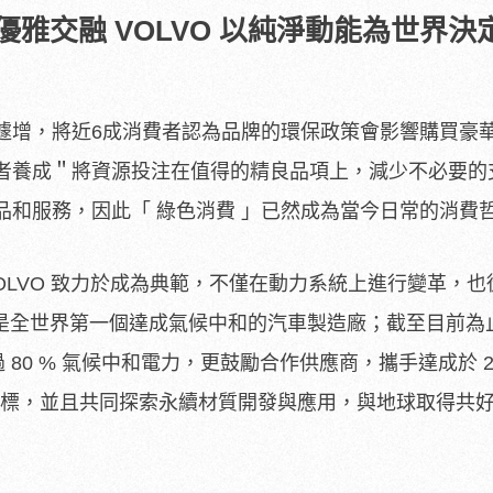
雅交融 VOLVO 以純淨動能為世界決
遽增，將近6成消費者認為品牌的環保政策會影響購買豪
者養成＂將資源投注在值得的精良品項上，減少不必要的
品和服務，因此「 綠色消費 」已然成為當今日常的消費
OLVO 致力於成為典範，不僅在動力系統上進行變革，也
 的工廠是全世界第一個達成氣候中和的汽車製造廠；截至目前為
 80 % 氣候中和電力，更鼓勵合作供應商，攜手達成於 20
源的目標，並且共同探索永續材質開發與應用，與地球取得共