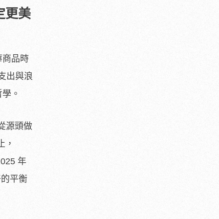
定更美
華商品時
支出與浪
哲學。
從源頭做
止，
25 年
好的平衡