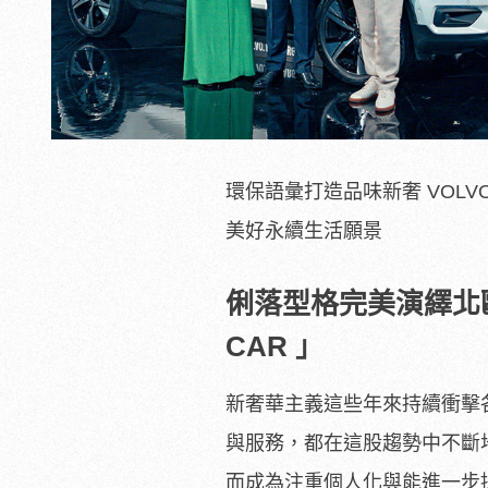
環保語彙打造品味新奢 VOLV
美好永續生活願景
俐落型格完美演繹北歐
CAR 」
新奢華主義這些年來持續衝擊
與服務，都在這股趨勢中不斷
而成為注重個人化與能進一步提