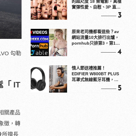
的超尺度 18 禁電影，真槍
實彈性愛、自慰、3P 直接
上！
3
原來老司機都看這些？av
網站流量10大排行出爐，
pornhub只排第3，第1名
竟是他？
4
VO 勾勒
情人節送禮推薦！
EDIFIER W800BT PLUS
耳罩式無線藍牙耳機，在
「 IT
耳邊傾訴甜言蜜語
5
相關產品
象徵，轉
身所擅長