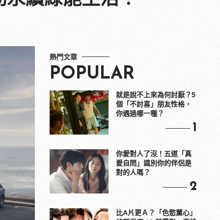
熱門文章
POPULAR
就是說不上來為何討厭？5
個「不討喜」朋友性格，
你遇過哪一種？
1
你愛對人了沒！五道「真
愛自問」識別你的伴侶是
對的人嗎？
2
比A片更Ａ？「色慾薰心」