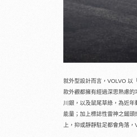
就外型設計而言，VOLVO 
款外觀都擁有經過深思熟慮的巧
川銀，以及鼠尾草綠，為近年
能量；加上標誌性雷神之鎚頭
上，抑或靜靜駐足都會角落，V