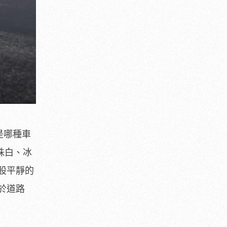
是哪種車
珠白、冰
股平靜的
於道路