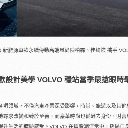
O 新能源車款永續傳動高端風尚陳柏霖、桂綸鎂 攜手 VOL
設計美學 VOLVO 穩站當季最搶眼時髦
各項領域，不僅汽車產業深受影響，時尚、旅遊以及其他
地尋求改變和臻於至善，而豪華時尚也從過去身份、財富
升生活的體驗感受。VOLVO 在這股潮流當中，透過自