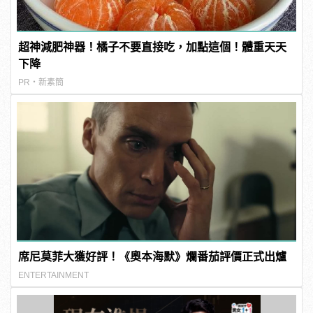
超神減肥神器！橘子不要直接吃，加點這個！體重天天
下降
PR・新素簡
席尼莫菲大獲好評！《奧本海默》爛番茄評價正式出爐
ENTERTAINMENT
新版顯示螢幕依據場上使用情境打造，搭載業界領