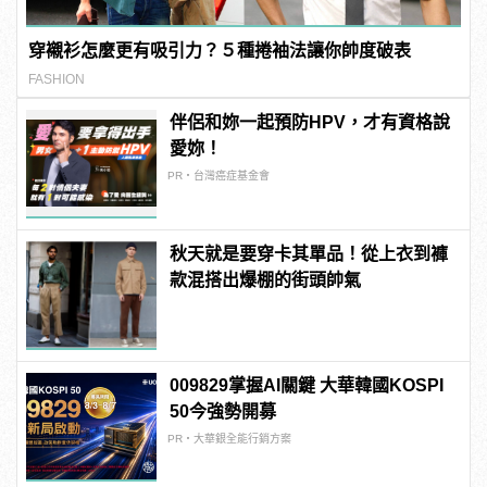
穿襯衫怎麼更有吸引力？５種捲袖法讓你帥度破表
FASHION
伴侶和妳一起預防HPV，才有資格說
愛妳！
PR・台灣癌症基金會
秋天就是要穿卡其單品！從上衣到褲
款混搭出爆棚的街頭帥氣
009829掌握AI關鍵 大華韓國KOSPI
50今強勢開募
PR・大華銀全能行銷方案