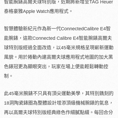
智能腕錶高爾夫球特別版，近期將新增至TAG Heuer
泰格豪雅Apple Watch應用程式。
智慧體驗新紀元作為新一代ConnectedCalibre E4智
能腕錶，這款Connected Calibre E4智能腕錶高爾夫
球特別版經過全面改造，以45毫米規格呈現嶄新運動
風貌。用於捲動內建高爾夫球應用程式地圖的加大黑
色錶冠更為顯眼突出，玩家在場上便能輕鬆轉動控
制。
此45毫米腕錶不只具有頂尖運動美學，其特別鐫刻的
18洞陶瓷錶圈為整體設計增添頂級機械腕錶的氣息，
再以高爾夫球特別版經典綠色作細膩點綴。每回合分