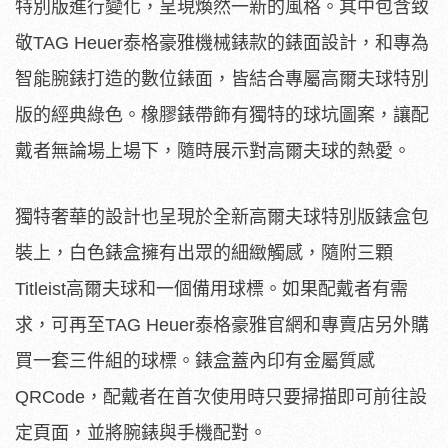
特別版進行變化，呈現煥然一新的風格。其中包含致
敬TAG Heuer泰格豪雅機械錶款的錶面設計，和專為
智能腕錶打造的數位錶面，皆結合專屬高爾夫球特別
版的經典綠色。橡膠錶帶飾有獨特的球坑圖案，讓配
戴者無論場上場下，隨時展示對高爾夫球的熱愛。
獨特奢華的設計也呈現於全新高爾夫球特別版錶盒包
裝上，白色錶盒擁有出眾的細緻觸感，隨附三顆
Titleist高爾夫球和一個備用球標。如果配戴者有需
求，可再至TAG Heuer泰格豪雅官網和專賣店另外購
買一套三件組的球標。錶盒蓋內印有金屬質感
QRCode，配戴者在首次使用時只要掃描即可前往設
定頁面，並將腕錶與手機配對。