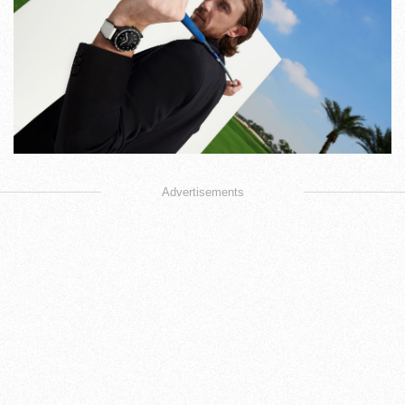
TAGHeuer泰格豪雅執行長FrédéricArnault
腕錶相當重要的功能。全新ConnectedCalib
戴。」TAGHeuer泰格豪雅品牌大使湯米‧佛列特伍德（
能協助各程度的球手精進球技。全新「自動偵測第
便收納。」3
Advertisements