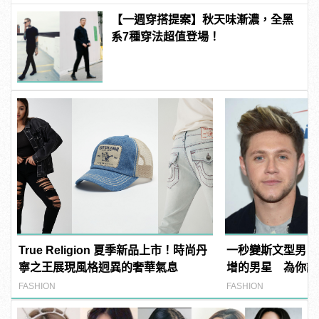
【一週穿搭提案】秋天味漸濃，全黑
系7種穿法超值登場！
True Religion 夏季新品上市！時尚丹
一秒變斯文型男！
寧之王展現風格迥異的奢華氣息
增的男星 為你證
配件！
FASHION
FASHION