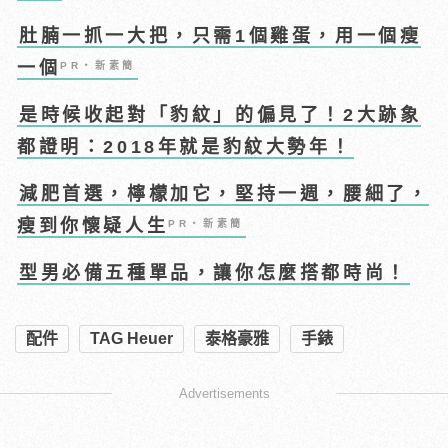
肚腩一抓一大把，只需1個雞蛋，用一個瘦
一個
PR・新素簡
是時候收起對「豹紋」的偏見了！2大跡象
都證明：2018年就是豹紋大勢年！
減肥首選，檸檬加它，堅持一週，腰細了，
瘦到你懷疑人生
PR・新素簡
型男必備五種單品，讓你怎麼搭都時尚！
配件
TAG Heuer
泰格豪雅
手錶
Advertisements