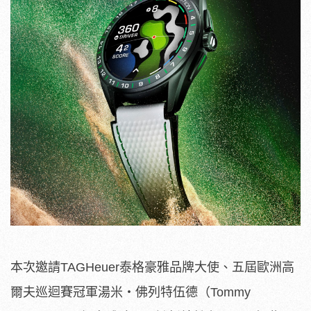
本次邀請TAGHeuer泰格豪雅品牌大使、五屆歐洲高
爾夫巡迴賽冠軍湯米‧佛列特伍德（Tommy