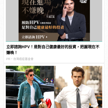
和各式數據。硬體配置同步強化升級，相較前幾代Co
後可全日續航，包含使用10小時的高爾夫球功能。9
立即諮詢HPV！是對自己健康最好的投資，把握現在不
嫌晚！
PR・台灣癌症基金會