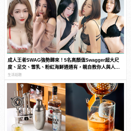
成人王者SWAG強勢歸來！5名高顏值Swagger超大尺
度、足交、雪乳、粉紅海鮮通通有，親自教你人與人的
連結！ | manfashion這樣變型男
生活話題