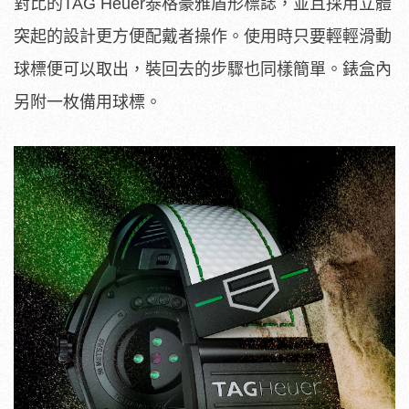
對比的TAG Heuer泰格豪雅盾形標誌，並且採用立體
突起的設計更方便配戴者操作。使用時只要輕輕滑動
球標便可以取出，裝回去的步驟也同樣簡單。錶盒內
另附一枚備用球標。