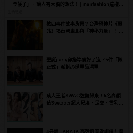
ーラ倭子」，讓人有大膽的想法！ | manfashion這樣變
型男
生活話題
核四事件故事背景？台灣恐怖片《噩
兆》揭台灣東北角「神秘力量」！ |
manfashion這樣變型男
聖誕party穿搭準備好了沒？5件「微
正式」派對必備單品清單
成人王者SWAG強勢歸來！5名高顏
值Swagger超大尺度、足交、雪乳、
粉紅海鮮通通有，親自教你人與人的
連結！ | manfashion這樣變型男
4分鐘 TABATA 高強度間歇訓練！提