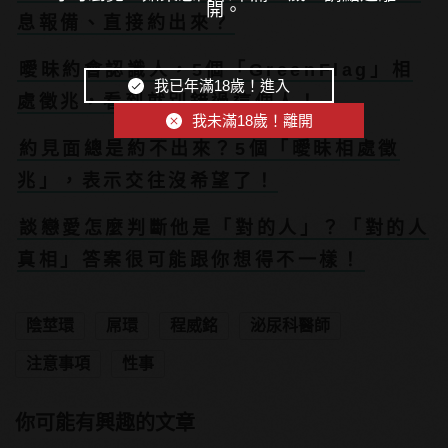
開。
息報備、直接約出來？
曖昧約會認識人，5個「GreenFlag」相
我已年滿18歲！進入
處徵兆，看到就別錯過這個人！
我未滿18歲！離開
約見面總是約不出來？5個「曖昧相處徵
兆」，表示交往沒希望了！
談戀愛怎麼判斷他是「對的人」？「對的人
真相」答案很可能跟你想得不一樣！
陰莖環
屌環
程威銘
泌尿科醫師
注意事項
性事
你可能有興趣的文章