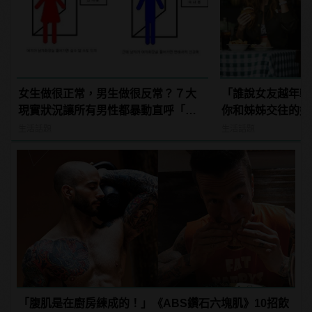
女生做很正常，男生做很反常？７大
「誰說女友越年輕
現實狀況讓所有男性都暴動直呼「不
你和姊姊交往的好
公平」！
生活話題
生活話題
「腹肌是在廚房練成的！」《ABS鑽石六塊肌》10招飲