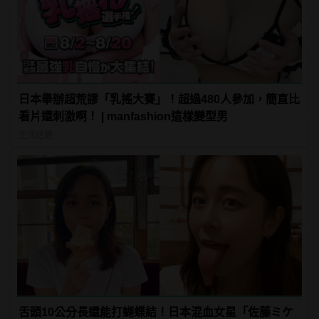
日本舉辦超荒謬「乳搖大賽」！超過480人參加，簡直比
看片還刺激啊！ | manfashion這樣變型男
生活話題
舌頭10公分長還能打蝴蝶結！日本混血女星「佐藤ミケ