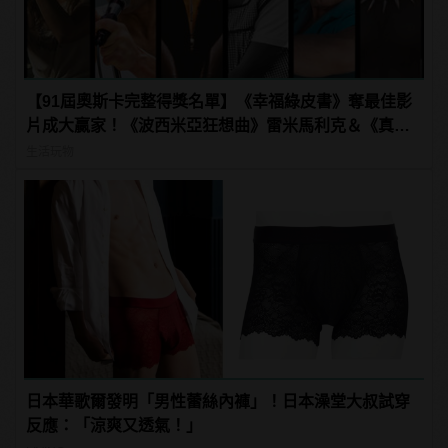
【91屆奧斯卡完整得獎名單】《幸福綠皮書》奪最佳影
片成大贏家！《波西米亞狂想曲》雷米馬利克＆《真
寵》奧莉薇亞柯爾曼封影帝影后！
生活玩物
日本華歌爾發明「男性蕾絲內褲」！日本澡堂大叔試穿
反應：「涼爽又透氣！」