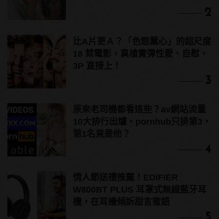
2
比A片更Ａ？「色慾薰心」的超尺度
18 禁電影，真槍實彈性愛、自慰、
3P 直接上！
3
原來老司機都看這些？av網站流量
10大排行出爐，pornhub只排第3，
第1名竟是他？
4
情人節送禮推薦！EDIFIER
W800BT PLUS 耳罩式無線藍牙耳
機，在耳邊傾訴甜言蜜語
5