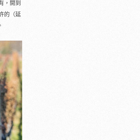
有，開到
許的（延
。