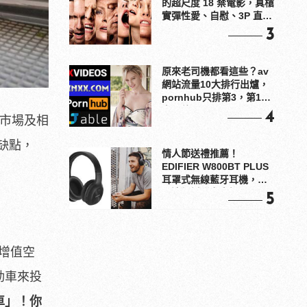
的超尺度 18 禁電影，真槍
實彈性愛、自慰、3P 直接
上！
3
原來老司機都看這些？av
網站流量10大排行出爐，
pornhub只排第3，第1名
竟是他？
4
車市場及相
缺點，
情人節送禮推薦！
EDIFIER W800BT PLUS
耳罩式無線藍牙耳機，在
耳邊傾訴甜言蜜語
5
定增值空
動車來投
車」！你