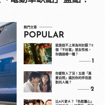
熱門文章
POPULAR
就是說不上來為何討厭？5
個「不討喜」朋友性格，
你遇過哪一種？
1
你愛對人了沒！五道「真
愛自問」識別你的伴侶是
對的人嗎？
2
比A片更Ａ？「色慾薰心」