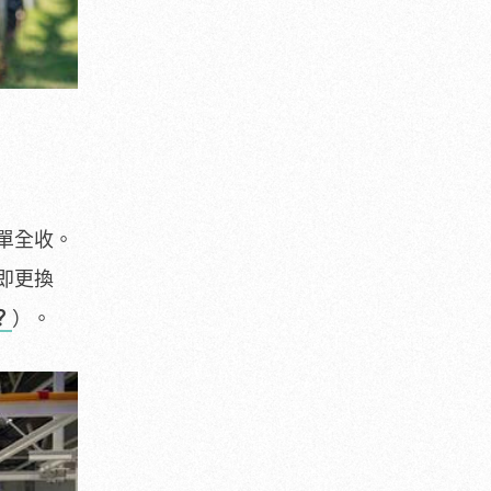
單全收。
即更換
？
）。