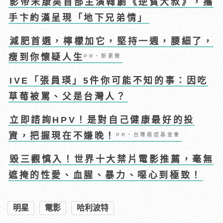
影帝宋康昊首部主演韓劇《逆貧大叔》，攜
手卞約漢呈現「地下兄弟情」
減肥首選，檸檬加它，堅持一週，腰細了，
瘦到你懷疑人生
PR・新素簡
IVE「張員瑛」5件你可能不知的事：因吃
草莓被罵、父是台灣人？
立即諮詢HPV！是對自己健康最好的投
資，把握現在不嫌晚！
PR・台灣癌症基金會
毀三觀慎入！世界十大禁片電影推薦，毫無
遮掩的性愛、血腥、暴力、噁心到極致！
明星
電影
哈利波特