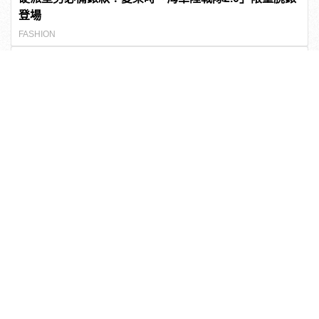
登場
FASHION
伴侶和妳一起預防HPV，才有資格說愛妳！
PR・台灣癌症基金會