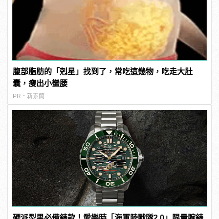
腹部脂肪的「剋星」找到了，常吃這幾物，吃走大肚
囊，瘦出小蠻腰
PR・新素簡
硬派型男必備錶款！愛樂時「海軍陸戰隊2.0」限量腕錶