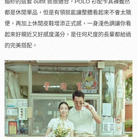
婚紗的這套 outfit 就很適合，POLO 衫配卡其褲雖然
都是休閒單品，但是有領就能讓整體看起來不會太隨
便，再加上休閒皮鞋增添正式感，一身淺色調讓你看
起來好親近又好感度滿分，是任何尺度的長輩都給過
的完美搭配。