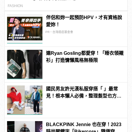
FASHION
伴侶和妳一起預防HPV，才有資格說
愛妳！
PR・台灣癌症基金會
連Ryan Gosling都愛穿！「睡衣領襯
衫」打造慵懶風格無極限
國民男友許光漢私服穿搭「 」最常
見！根本懶人必備，整理髮型也方便
啊！
BLACKPINK Jennie 也在穿！2023
時尚關鍵字「Bikercore」隨便穿都