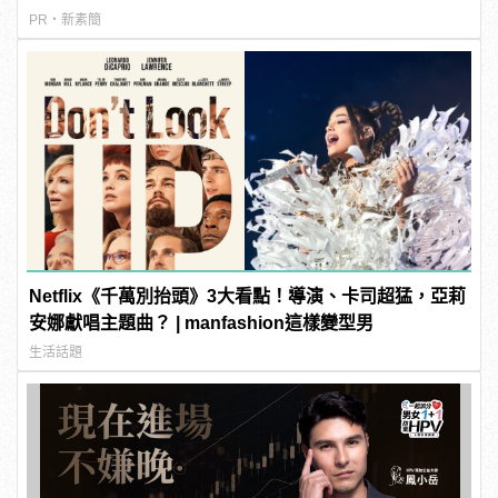
PR・新素簡
Netflix《千萬別抬頭》3大看點！導演、卡司超猛，亞莉
安娜獻唱主題曲？ | manfashion這樣變型男
生活話題