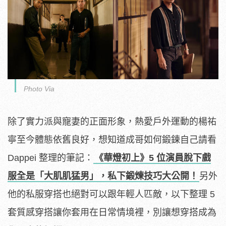
Photo Via
除了實力派與寵妻的正面形象，熱愛戶外運動的楊祐
寧至今體態依舊良好，想知道成哥如何鍛鍊自己請看
Dappei 整理的筆記：
《華燈初上》5 位演員脫下戲
服全是「大肌肌猛男」，私下鍛煉技巧大公開！
另外
他的私服穿搭也絕對可以跟年輕人匹敵，以下整理 5
套質感穿搭讓你套用在日常情境裡，別讓想穿搭成為