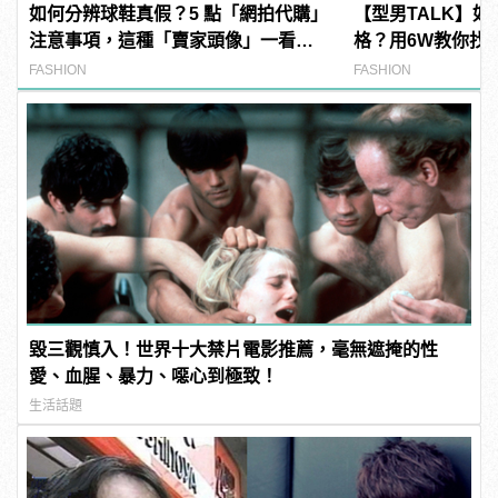
如何分辨球鞋真假？5 點「網拍代購」
【型男TALK】
注意事項，這種「賣家頭像」一看就
格？用6W教你找
假的！
LOOK！
FASHION
FASHION
毀三觀慎入！世界十大禁片電影推薦，毫無遮掩的性
愛、血腥、暴力、噁心到極致！
生活話題