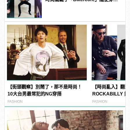
帥到掉渣！
【街頭觀察】別鬧了，那不是時尚！
【時尚亂入】翻玩
10大台男最常犯的NG穿搭
ROCKABILLY
FASHION
FASHION