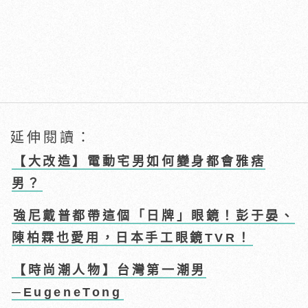
延伸閱讀：
【大改造】電動宅男如何變身都會雅痞
男？
強尼戴普都帶這個「日牌」眼鏡！彭于晏、
陳柏霖也愛用，日本手工眼鏡TVR！
【時尚潮人物】台灣第一潮男
─EugeneTong