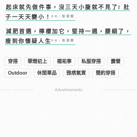
起床就先做件事，沒三天小腹就不見了! 肚
子一天天變小！
PR・新素簡
減肥首選，檸檬加它，堅持一週，腰細了，
瘦到你懷疑人生
PR・新素簡
穿搭
華燈初上
楊祐寧
私服穿搭
露營
Outdoor
休閒單品
雅痞氣質
簡約穿搭
Advertisements