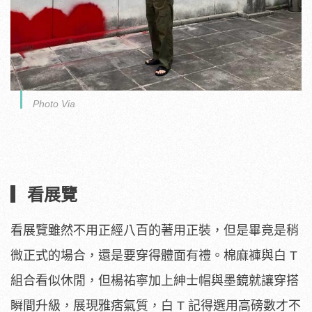
Photo Via
▎看展覽
看展覽雖然不用正經八百的著用正裝，但是畢竟是稍
微正式的場合，還是要穿得體面有禮。棉麻褲與白 T
組合看似休閒，但楊祐寧加上紳士帽與墨鏡就讓穿搭
瞬間升級，展現雅痞氣質，白 T 記得選用高磅數才不