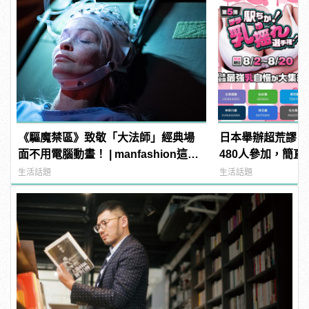
《驅魔禁區》致敬「大法師」經典場
日本舉辦超荒謬「
面不用電腦動畫！ | manfashion這樣
480人參加，簡直
變型男
manfashion這
生活話題
生活話題