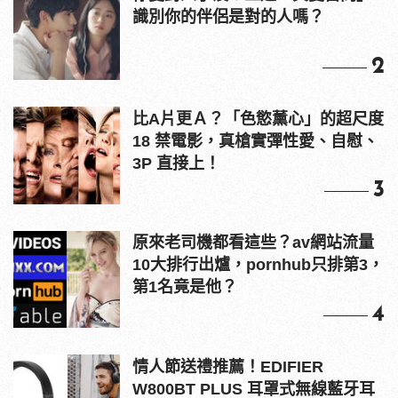
識別你的伴侶是對的人嗎？
2
比A片更Ａ？「色慾薰心」的超尺度
18 禁電影，真槍實彈性愛、自慰、
3P 直接上！
3
原來老司機都看這些？av網站流量
10大排行出爐，pornhub只排第3，
第1名竟是他？
4
情人節送禮推薦！EDIFIER
W800BT PLUS 耳罩式無線藍牙耳