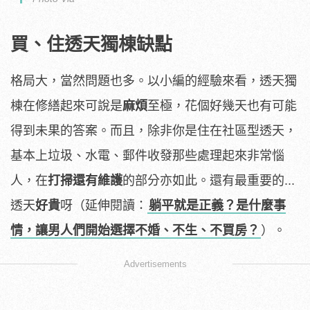
買、住透天獨棟缺點
格局大，當然問題也多。以小編的經驗來看，透天獨
棟在修繕起來可說是
麻煩
至極，花個好幾天也有可能
得到未果的答案。而且，除非你是住在社區型透天，
基本上垃圾、水電、郵件收發那些處理起來非常惱
人，在
打掃還有維護
的部分亦如此。還有最重要的...
透天
好貴
呀（延伸閱讀：
躺平就是正義？是什麼事
情，讓男人們開始選擇不婚、不生、不買房？
）。
Advertisements