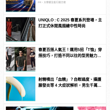
PR・大華銀全能行銷方案
UNIQLO : C 2025 春夏系列登場，主
打正式休閒風描繪中性時尚
春夏百搭人氣王！運用5招「T恤」穿
搭技巧，打造不同以往的型男魅力！
| manfashion這樣變型男
射精噴出「血精」？自慰過度、攝護
腺發炎等 4 大症狀解析，男生千萬要
注意！