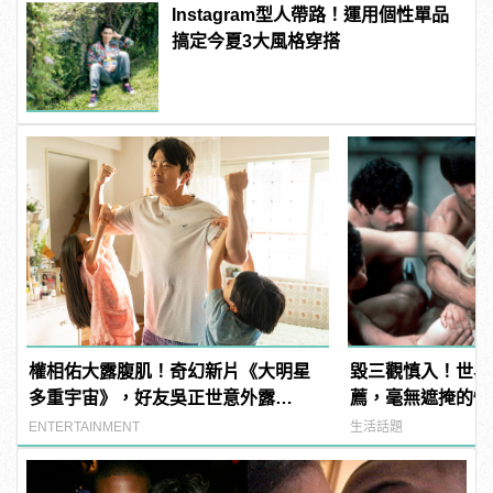
Instagram型人帶路！運用個性單品
搞定今夏3大風格穿搭
權相佑大露腹肌！奇幻新片《大明星
毀三觀慎入！世界
多重宇宙》，好友吳正世意外露
薦，毫無遮掩的性
鳥！？
噁心到極致！
ENTERTAINMENT
生活話題