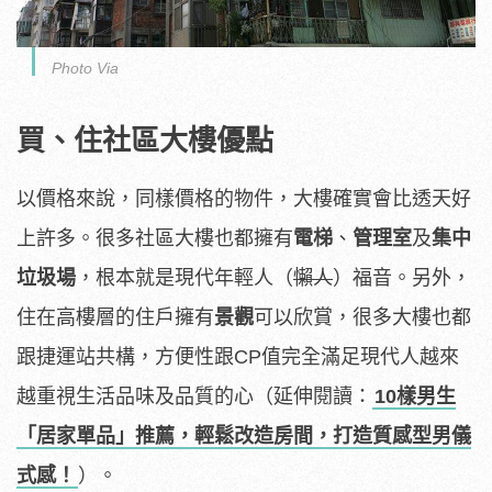
Photo Via
買、住社區大樓優點
以價格來說，同樣價格的物件，大樓確實會比透天好
上許多。很多社區大樓也都擁有
電梯
、
管理室
及
集中
垃圾場
，根本就是現代年輕人（
懶人
）福音。另外，
住在高樓層的住戶擁有
景觀
可以欣賞，很多大樓也都
跟捷運站共構，方便性跟CP值完全滿足現代人越來
越重視生活品味及品質的心（延伸閱讀：
10樣男生
「居家單品」推薦，輕鬆改造房間，打造質感型男儀
式感！
）。