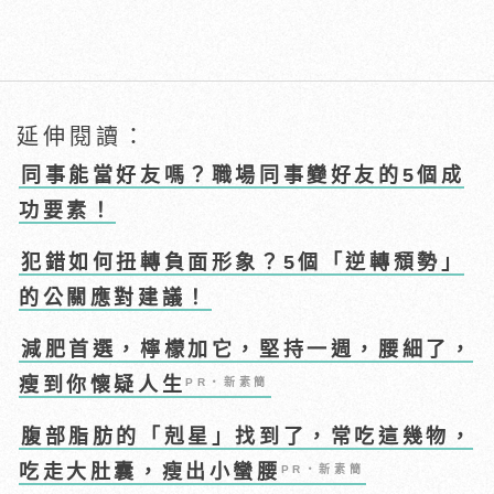
延伸閱讀：
同事能當好友嗎？職場同事變好友的5個成
功要素！
犯錯如何扭轉負面形象？5個「逆轉頹勢」
的公關應對建議！
減肥首選，檸檬加它，堅持一週，腰細了，
瘦到你懷疑人生
PR・新素簡
腹部脂肪的「剋星」找到了，常吃這幾物，
吃走大肚囊，瘦出小蠻腰
PR・新素簡