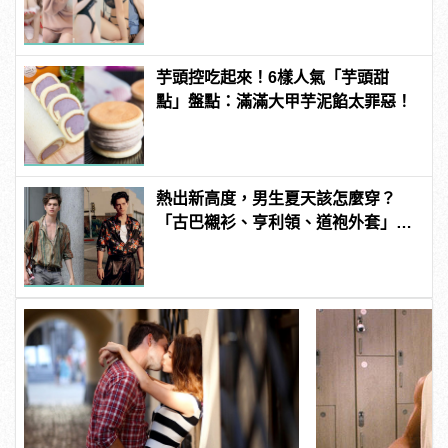
粉紅海鮮通通有，親自教你人與人的
連結！ | manfashion這樣變型男
芋頭控吃起來！6樣人氣「芋頭甜
點」盤點：滿滿大甲芋泥餡太罪惡！
熱出新高度，男生夏天該怎麼穿？
「古巴襯衫、亨利領、道袍外套」3
款精選上著是最佳解答！