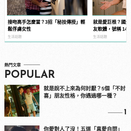
接吻高手怎麼當？3招「秘技傳授」輕
就是愛巨根？國外
鬆俘虜女性
友軟體，號稱 14
過？
生活話題
生活話題
熱門文章
POPULAR
就是說不上來為何討厭？5個「不討
喜」朋友性格，你遇過哪一種？
1
你愛對人了沒！五道「真愛自問」