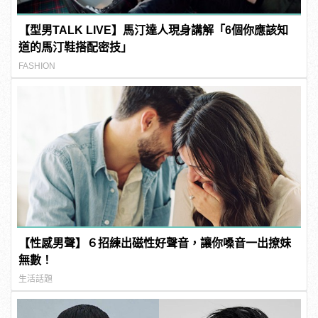
【型男TALK LIVE】馬汀達人現身講解「6個你應該知
道的馬汀鞋搭配密技」
FASHION
【性感男聲】６招練出磁性好聲音，讓你嗓音一出撩妹
無數！
生活話題