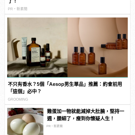
了！
PR・新素簡
不只有香水？5個「Aesop男生單品」推薦：約會前用
「這個」必中？
GROOMING
雞蛋加一物就能減掉大肚腩，堅持一
週，腰細了，瘦到你懷疑人生！
PR・新素簡