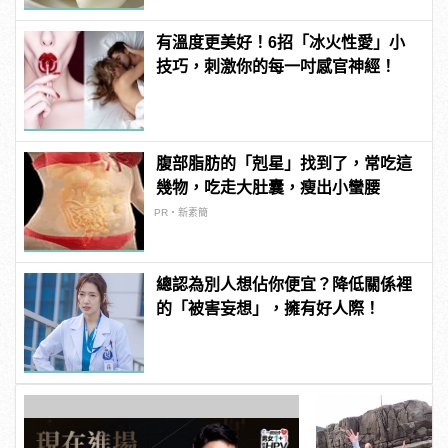
有溫度更美好！6招「冰火性愛」小
技巧，刺激你的每一吋感官神經！
腹部脂肪的「剋星」找到了，常吃這
幾物，吃走大肚囊，瘦出小蠻腰
PR・新素簡
總認為別人想佔你便宜？降低關係裡
的「被害妄想」，擁有好人際！