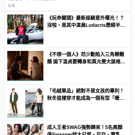
新聞
《玩命關頭》最新座騎意外曝光！？
沒啦，是其中演員Ludacris歷經半年
等待終於迎來了他的超跑！
《不想一個人》范少勳陷入三角戀難
題 拋下温貞菱轉身和莫允雯大談格差
戀 | manfashion這樣變型男
「毛絨單品」絕對不是女孩的專利！
秋冬這樣穿才能成為一個有型「暖
男」
成人王者SWAG強勢歸來！5名高顏
值Swagger超大尺度、足交、雪乳、