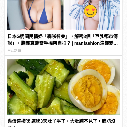
日本G奶國民情婦「森咲智美」，解密8個「巨乳都市傳
說」，胸部真能當手機架自拍？ | manfashion這樣變型
男
生活話題
雞蛋這樣吃 連吃3天肚子平了，大肚腩不見了，脂肪沒