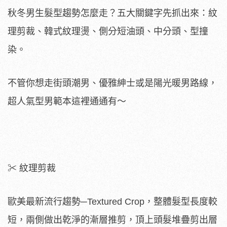
秋冬男生髮型趨勢怎麼走？五大關鍵字先抓出來：紋
理剪裁、韓式紋理燙、側分短油頭、中分頭、型撞
染。
不管你想走街頭潮男、優雅紳士或是陽光暖男路線，
超人氣型男範本這裡通通有～
✂ 紋理剪裁
歐美最新流行趨勢─Textured Crop，整體髮型長度較
短，兩側做出乾淨的漸層推剪，頂上頭髮堆疊剪出層