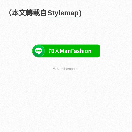
（本文轉載自
Stylemap
)
Advertisements