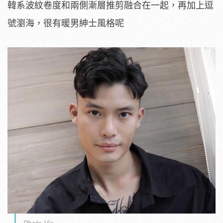
韓系波紋卷度和兩側漸層推剪融合在一起，再加上逗
號瀏海，很有暖男紳士風格呢