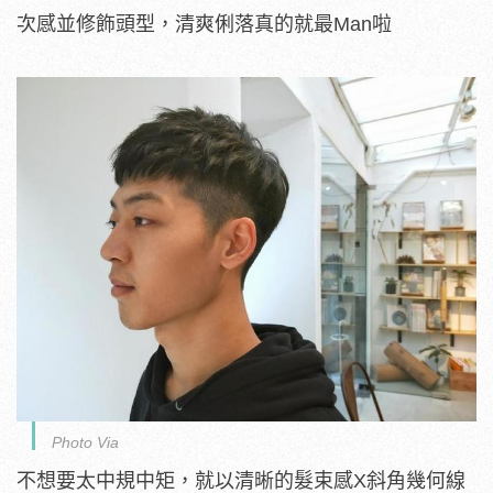
次感並修飾頭型，清爽俐落真的就最Man啦
Photo Via
不想要太中規中矩，就以清晰的髮束感X斜角幾何線