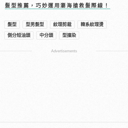
髮型推薦，巧妙運用瀏海搶救髮際線！
髮型
型男髮型
紋理剪裁
韓系紋理燙
側分短油頭
中分頭
型撞染
Advertisements