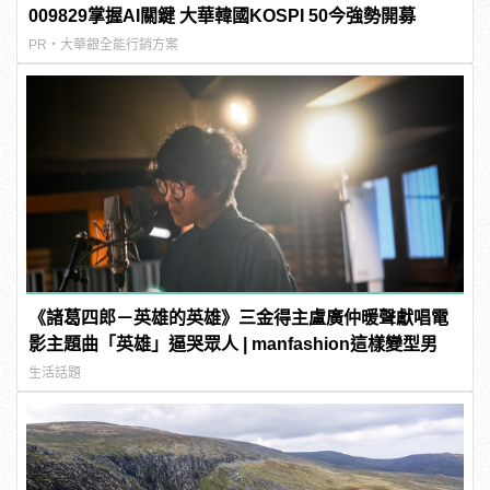
009829掌握AI關鍵 大華韓國KOSPI 50今強勢開募
PR・大華銀全能行銷方案
《諸葛四郎－英雄的英雄》三金得主盧廣仲暖聲獻唱電
影主題曲「英雄」逼哭眾人 | manfashion這樣變型男
生活話題