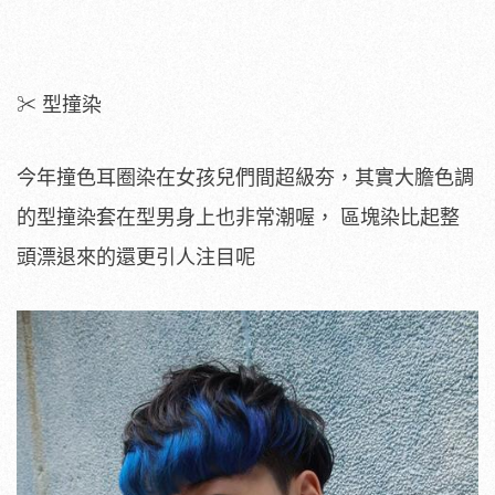
✂ 型撞染
今年撞色耳圈染在女孩兒們間超級夯，其實大膽色調
的型撞染套在型男身上也非常潮喔， 區塊染比起整
頭漂退來的還更引人注目呢