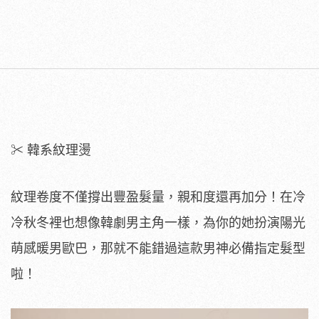
✂ 韓系紋理燙
紋理卷度不僅撐出豐盈髮量，親和度還再加分！在冷
冷秋冬裡也想像韓劇男主角一樣，為你的她扮演陽光
萌感暖男歐巴，那就不能錯過這款男神必備指定髮型
啦！