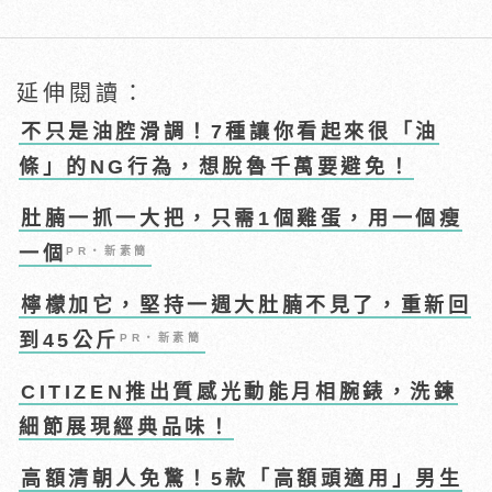
延伸閱讀：
不只是油腔滑調！7種讓你看起來很「油
條」的NG行為，想脫魯千萬要避免！
肚腩一抓一大把，只需1個雞蛋，用一個瘦
一個
PR・新素簡
檸檬加它，堅持一週大肚腩不見了，重新回
到45公斤
PR・新素簡
CITIZEN推出質感光動能月相腕錶，洗鍊
細節展現經典品味！
高額清朝人免驚！5款「高額頭適用」男生