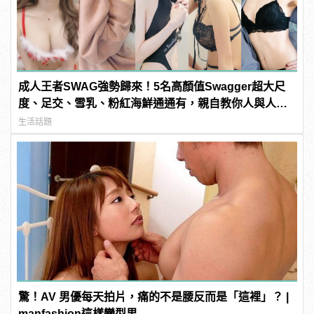
成人王者SWAG強勢歸來！5名高顏值Swagger超大尺
度、足交、雪乳、粉紅海鮮通通有，親自教你人與人的
連結！ | manfashion這樣變型男
生活話題
驚！AV 男優每天拍片，痛的不是腰反而是「這裡」？ |
manfashion這樣變型男