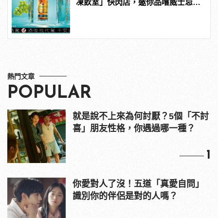
凍飲室」快閃店，邀你品嚐威士忌凍
飲滋味
熱門文章
POPULAR
就是說不上來為何討厭？5個「不討
喜」朋友性格，你遇過哪一種？
1
你愛對人了沒！五道「真愛自問」
識別你的伴侶是對的人嗎？