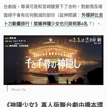
台劇版，導演可是和宮崎駿簽下了合約，對劇情及場
面絕不會有任何刪減的部份（延伸閱讀：
外媒評比吉
卜力動畫排行！就連神隱少女也只排到第4名
？）。
Photo Via
《神隱少女》真人版舞台劇由橋本環