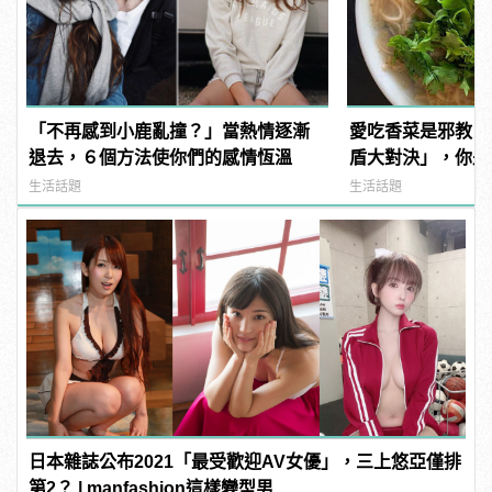
「不再感到小鹿亂撞？」當熱情逐漸
愛吃香菜是邪教？
退去，６個方法使你們的感情恆溫
盾大對決」，你是
生活話題
生活話題
日本雜誌公布2021「最受歡迎AV女優」，三上悠亞僅排
第2？ | manfashion這樣變型男