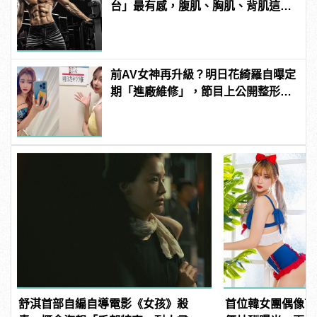
台」最有感，腹肌、胸肌、背肌這樣
練！
前AV女神再升級？明日花綺羅自曝定
期「進廠維修」，節目上公開整形細
節！
舒淇首部自編自導電影《女孩》殺
首位韓女團偶像下