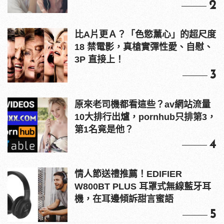
2
比A片更Ａ？「色慾薰心」的超尺度
18 禁電影，真槍實彈性愛、自慰、
3P 直接上！
3
原來老司機都看這些？av網站流量
10大排行出爐，pornhub只排第3，
第1名竟是他？
4
情人節送禮推薦！EDIFIER
W800BT PLUS 耳罩式無線藍牙耳
機，在耳邊傾訴甜言蜜語
5