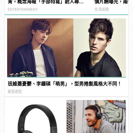
青，概念海報「手部特寫」耐人尋
價片酬曝光，兩個
味
ENTERTAINMENT
生活話題
班維蕭憂鬱、李鍾碩「萌男」，型男捲髮風格大不同！
髮型造型