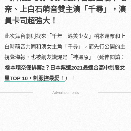
奈、上白石萌音雙主演「千尋」，演
員卡司超強大！
此次舞台劇則找來「千年一遇美少女」橋本還奈和上
白時萌音共同和演女主角「千尋」，而先行公開的主
視覺海報，也被網友讚爆是「神還原」（延伸閱讀：
橋本環奈僅排第2？日本票選2021最適合高中制服女
星TOP 10，制服控最愛！
）！
Advertisements