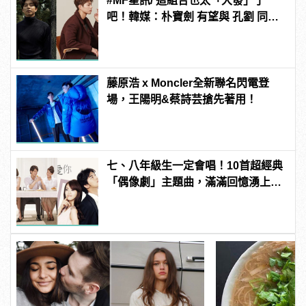
#MF星訊/ 這組合也太「大發」了
吧！韓媒：朴寶劍 有望與 孔劉 同框
合作新電影《徐福》！
藤原浩 x Moncler全新聯名閃電登
場，王陽明&蔡詩芸搶先著用！
七、八年級生一定會唱！10首超經典
「偶像劇」主題曲，滿滿回憶湧上心
頭