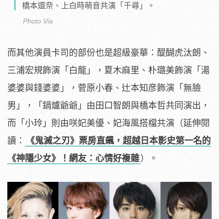
橋本還奈、上白時萌音共演「千尋」。
Photo Via
而其他演員卡司的部份也是超級豪華：醍醐虎汰朗、
三浦宏規飾演「白龍」，夏木麻里、朴璐美飾演「湯
婆婆與錢婆婆」，菅原小春、辻本知彦飾演「無臉
男」，「鍋爐爺爺」由田口智朗與橋本哲共同演出，
而「小玲」則由咲妃美優、妃海風搭檔共演（延伸閱
讀：
《鬼滅之刃》票房直飆，超越日本影史第一名的
《神隱少女》！網友：心情好複雜
）。