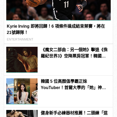
Kyrie Irving 即將回歸！6 項條件達成結束禁賽，將在
21號歸隊！
ENTERTAINMENT
《魔女二部曲：另一個她》擊退《侏
羅紀世界3》空降票房冠軍！韓國年
度爽片！
韓國 5 位高顏值學霸正妹
YouTuber！首爾大學的「她」神似
Jisoo？
健身新手必練器材推薦！二頭練「這