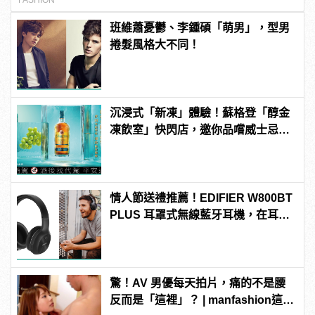
FASHION
班維蕭憂鬱、李鍾碩「萌男」，型男
捲髮風格大不同！
沉浸式「新凍」體驗！蘇格登「醇金
凍飲室」快閃店，邀你品嚐威士忌凍
飲滋味
情人節送禮推薦！EDIFIER W800BT
PLUS 耳罩式無線藍牙耳機，在耳邊
傾訴甜言蜜語
驚！AV 男優每天拍片，痛的不是腰
反而是「這裡」？ | manfashion這樣