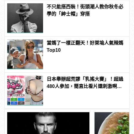
不只能搭西裝！街頭潮人教你秋冬必
學的「紳士帽」穿搭
當媽了一樣正翻天！好萊塢人氣辣媽
Top10
日本舉辦超荒謬「乳搖大賽」！超過
480人參加，簡直比看片還刺激啊！ |
manfashion這樣變型男