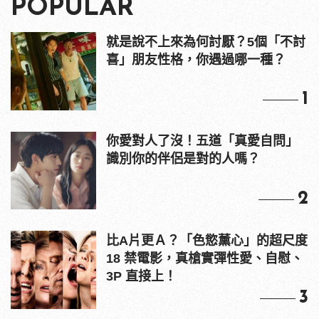
POPULAR
就是說不上來為何討厭？5個「不討
喜」朋友性格，你遇過哪一種？
1
你愛對人了沒！五道「真愛自問」
識別你的伴侶是對的人嗎？
2
比A片更Ａ？「色慾薰心」的超尺度
18 禁電影，真槍實彈性愛、自慰、
3P 直接上！
3