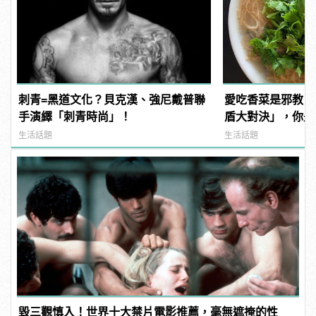
刺青=黑道文化？貝克漢、強尼戴普聯
愛吃香菜是邪教？
手演繹「刺青時尚」！
盾大對決」，你是
生活話題
生活話題
毀三觀慎入！世界十大禁片電影推薦，毫無遮掩的性