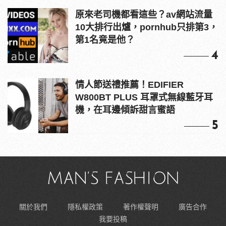
原來老司機都看這些？av網站流量
10大排行出爐，pornhub只排第3，
第1名竟是他？
4
情人節送禮推薦！EDIFIER
W800BT PLUS 耳罩式無線藍牙耳
機，在耳邊傾訴甜言蜜語
5
關於我們
隱私權政策
著作權聲明
廣告合作
我要投稿