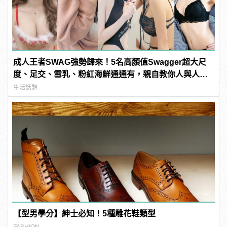
成人王者SWAG強勢歸來！5名高顏值Swagger超大尺
度、足交、雪乳、粉紅海鮮通通有，親自教你人與人的
連結！ | manfashion這樣變型男
生活話題
【型男學分】紳士必知！5種雕花鞋類型