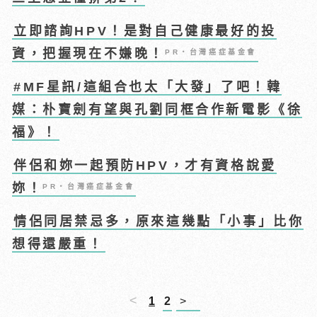
立即諮詢HPV！是對自己健康最好的投
資，把握現在不嫌晚！
PR・台灣癌症基金會
#MF星訊/這組合也太「大發」了吧！韓
媒：朴寶劍有望與孔劉同框合作新電影《徐
福》！
伴侶和妳一起預防HPV，才有資格說愛
妳！
PR・台灣癌症基金會
情侶同居禁忌多，原來這幾點「小事」比你
想得還嚴重！
<
1
2
>