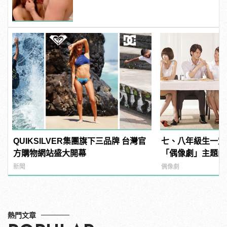
變型男
QUIKSILVER集團旗下三品牌 台灣官
七、八年級生一定
方購物網站盛大開幕
「偶像劇」主題曲
頭
新聞
偶像劇
熱門文章