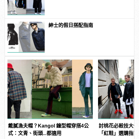
知道！
紳士的假日搭配指南
戴膩漁夫帽？Kangol 鐘型帽穿搭4公
討桃花必殺技大公
式：文青、街頭...都適用
「紅鞋」選購指南