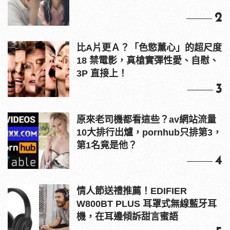
2
比A片更Ａ？「色慾薰心」的超尺度
18 禁電影，真槍實彈性愛、自慰、
3P 直接上！
3
原來老司機都看這些？av網站流量
10大排行出爐，pornhub只排第3，
第1名竟是他？
4
情人節送禮推薦！EDIFIER
W800BT PLUS 耳罩式無線藍牙耳
機，在耳邊傾訴甜言蜜語