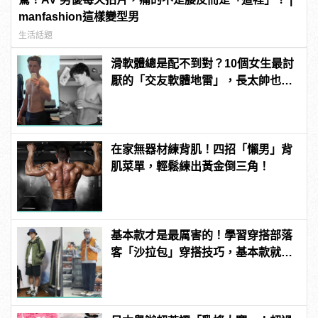
manfashion這樣變型男
生活話題
滑軟體總是配不到對？10個女生最討
厭的「交友軟體地雷」，長太帥也沒
用？！ | manfashion這樣變型男
在家無器材練背肌！四招「懶男」背
肌菜單，輕鬆練出黃金倒三角！
基本款才是最厲害的！學習穿搭部落
客「沙拉包」穿搭技巧，基本款就能
變出千百種樣貌！