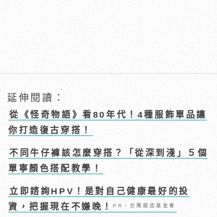
延伸閱讀：
從《怪奇物語》看80年代！4種服飾單品讓
你打造復古穿搭！
不同牛仔褲該怎麼穿搭？「從深到淺」５個
單寧顏色搭配教學！
立即諮詢HPV！是對自己健康最好的投
資，把握現在不嫌晚！
PR・台灣癌症基金會