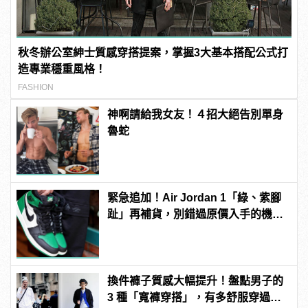
秋冬辦公室紳士質感穿搭提案，掌握3大基本搭配公式打
造專業穩重風格！
FASHION
神啊請給我女友！４招大絕告別單身
魯蛇
緊急追加！Air Jordan 1「綠、紫腳
趾」再補貨，別錯過原價入手的機
會！
換件褲子質感大幅提升！盤點男子的
3 種「寬褲穿搭」，有多舒服穿過就