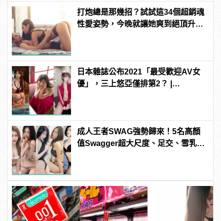
打炮總是那幾招？試試這34個超銷魂
性愛姿勢，今晚就讓她爽到絕頂升
天！ | manfashion這樣變型男
日本雜誌公布2021「最受歡迎AV女
優」，三上悠亞僅排第2？ |
manfashion這樣變型男
成人王者SWAG強勢歸來！5名高顏
值Swagger超大尺度、足交、雪乳、
粉紅海鮮通通有，親自教你人與人的
連結！ | manfashion這樣變型男