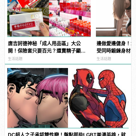
唐吉訶德神秘「成人用品區」大公
邊做愛邊健身！1
開！保險套只要百元？還賣精子顯微
受同時鍛鍊身材
鏡？
生活話題
生活話題
DC超人之子承認雙性戀！盤點那些LGBT美漫英雄，就