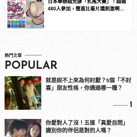
日本舉辦超荒謬「乳搖大賽」！超過
480人參加，簡直比看片還刺激啊！ |
manfashion這樣變型男
熱門文章
POPULAR
就是說不上來為何討厭？5個「不討
喜」朋友性格，你遇過哪一種？
1
你愛對人了沒！五道「真愛自問」
識別你的伴侶是對的人嗎？