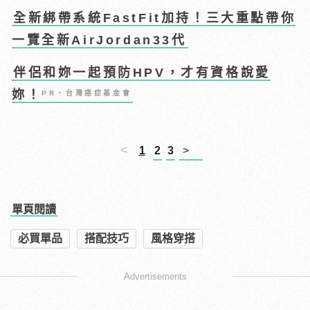
全新綁帶系統FastFit加持！三大重點帶你
一覽全新AirJordan33代
伴侶和妳一起預防HPV，才有資格說愛
妳！
PR・台灣癌症基金會
<
1
2
3
>
單頁閱讀
必買單品
搭配技巧
風格穿搭
Advertisements