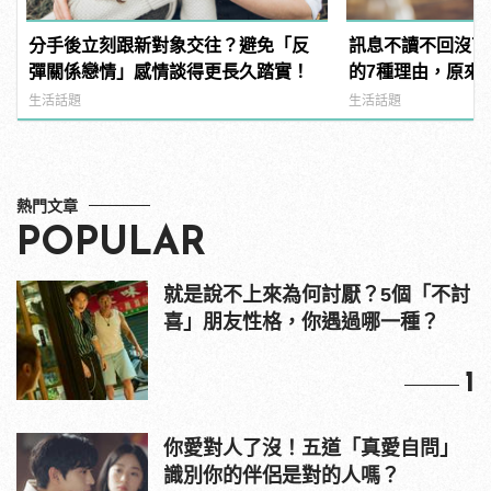
分手後立刻跟新對象交往？避免「反
訊息不讀不回沒下
彈關係戀情」感情談得更長久踏實！
的7種理由，原來
生活話題
生活話題
熱門文章
POPULAR
就是說不上來為何討厭？5個「不討
喜」朋友性格，你遇過哪一種？
1
你愛對人了沒！五道「真愛自問」
識別你的伴侶是對的人嗎？