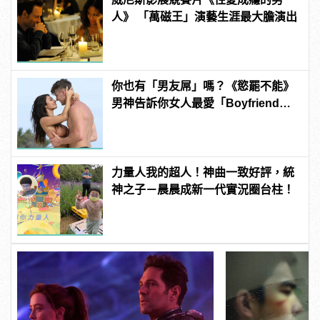
人》 「萬磁王」演藝生涯最大膽演出
你也有「男友屌」嗎？《慾罷不能》
男神告訴你女人最愛「Boyfriend
Dick」是啥？
力量人我的超人！神曲一致好評，統
神之子－晨晨成新一代實況圈台柱！