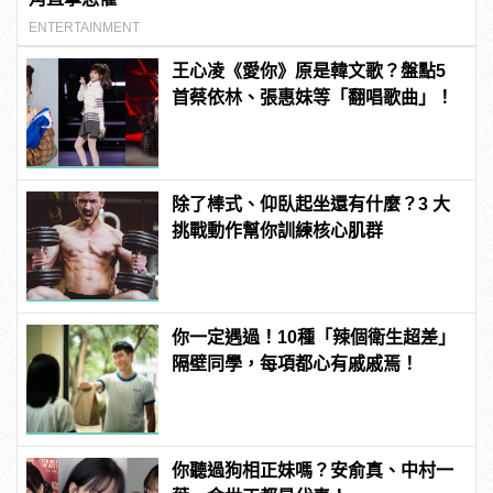
ENTERTAINMENT
王心凌《愛你》原是韓文歌？盤點5
首蔡依林、張惠妹等「翻唱歌曲」！
除了棒式、仰臥起坐還有什麼？3 大
挑戰動作幫你訓練核心肌群
你一定遇過！10種「辣個衛生超差」
隔壁同學，每項都心有戚戚焉！
你聽過狗相正妹嗎？安俞真、中村一