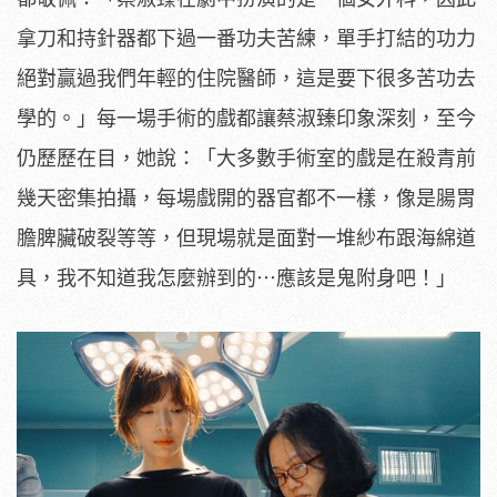
拿刀和持針器都下過一番功夫苦練，
單手打結的功力
絕對贏過我們年輕的住院醫師，
這是要下很多苦功去
學的。」每一場手術的戲都讓蔡淑臻印象深刻，
至今
仍歷歷在目，她說：「
大多數手術室的戲是在殺青前
幾天密集拍攝，
每場戲開的器官都不一樣，像是腸胃
膽脾臟破裂等等，
但現場就是面對一堆紗布跟海綿道
具，我不知道我怎麼辦到的⋯應該
是鬼附身吧！」