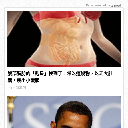
Recommended by
腹部脂肪的「剋星」找到了，常吃這幾物，吃走大肚
囊，瘦出小蠻腰
PR・新素簡