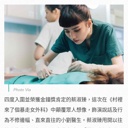
Photo Via
四度入圍並榮獲金鐘獎肯定的蔡淑臻，這次在《
村裡
來了個暴走女外科》中顛覆眾人想像，
飾演說話及行
為不修邊幅、直來直往的小劉醫生。
蔡淑臻甩開以往