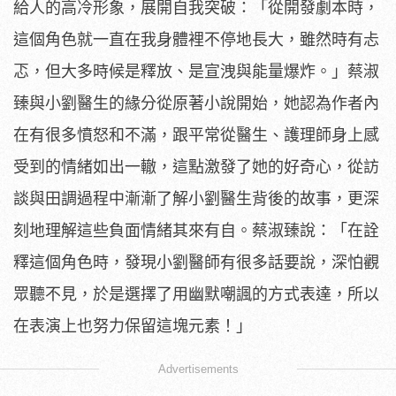
給人的高冷形象，展開自我突破：「從開發劇本時，
這個角色就一直在我身體裡不停地長大，雖然時有忐
忑，
但大多時候是釋放、是宣洩與能量爆炸。」
蔡淑
臻與小劉醫生的緣分從原著小說開始，
她認為作者內
在有很多憤怒和不滿，跟平常從醫生、
護理師身上感
受到的情緒如出一轍，這點激發了她的好奇心，
從訪
談與田調過程中漸漸了解小劉醫生背後的故事，
更深
刻地理解這些負面情緒其來有自。蔡淑臻說：「
在詮
釋這個角色時，發現小劉醫師有很多話要說，深怕觀
眾聽不見，
於是選擇了用幽默嘲諷的方式表達，
所以
在表演上也努力保留這塊元素！」
Advertisements