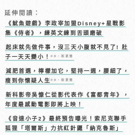
延伸閱讀：
《魷魚遊戲》李政宰加盟Disney+星戰影
集《侍者》，練英文練到舌頭磨破
起床就先做件事，沒三天小腹就不見了! 肚
子一天天變小！
PR・新素簡
減肥首選，檸檬加它，堅持一週，腰細了，
瘦到你懷疑人生
PR・新素簡
新科影帝吳慷仁從影代表作《富都青年》，
年度最感動電影即將上映！
《音速小子2》最終預告曝光！索尼克聯手
狐狸「塔爾斯」力抗紅針鼴「納克魯斯」