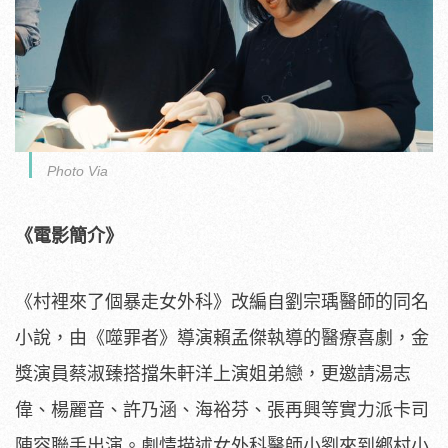
Photo Via
《電影簡介》
《村裡來了個暴走女外科》改編自劉宗瑀醫師的同名
小說，由《
噬罪者》導演賴孟傑執導的醫療喜劇，
金
獎演員蔡淑臻搭擋朱軒洋上演姐弟戀，更邀請湯志
偉、楊麗音、
許乃涵、海裕芬、張再興等實力派卡司
陣容聯手出演。
劇情描述女外科醫師小劉來到鄉村小