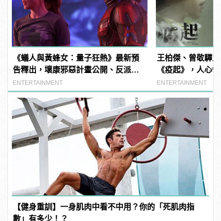
《蟻人與黃蜂女：量子狂熱》最新預
王柏傑、曾敬驊主
告釋出，壞康邪惡計畫公開、反派
《疫起》，人心惶
「魔多客」正式亮相！
上演！
ENTERTAINMENT
ENTERTAINMENT
【健身重訓】一身肌肉中看不中用？你的「死肌肉指
數」有多少！？