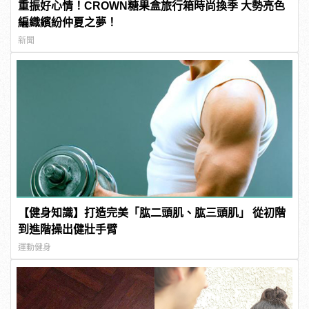
重振好心情！CROWN糖果盒旅行箱時尚換季 大勢亮色
編織繽紛仲夏之夢！
新聞
【健身知識】打造完美「肱二頭肌、肱三頭肌」 從初階
到進階操出健壯手臂
運動健身