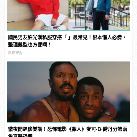
國民男友許光漢私服穿搭「 」最常見！根本懶人必備，
整理髮型也方便啊！
風格穿搭
徹夜開趴慘變調！恐怖電影《罪人》麥可·B·喬丹分飾兩
角直擊恐懼