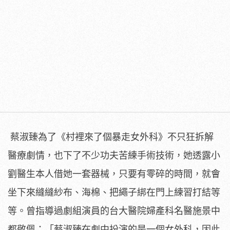
蔡淑臻為了《村裡來了個暴走女外科》不只狂拆解
醫療劇情，
也下了不少功夫苦練手術技術，她透露小
劉醫生本人借她一套器械，
只要有零碎的時間，就會
坐下來縫縫紗布、海棉、
把繩子綁在門上練習打結等
等。
曾指導過劇組演員的台大醫院婦產科名醫施景中
都敬佩：「
蔡淑臻在劇中扮演的是一個女外科，
因此