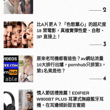
2
比A片更Ａ？「色慾薰心」的超尺度
18 禁電影，真槍實彈性愛、自慰、
3P 直接上！
3
原來老司機都看這些？av網站流量
10大排行出爐，pornhub只排第3，
第1名竟是他？
4
情人節送禮推薦！EDIFIER
W800BT PLUS 耳罩式無線藍牙耳
機，在耳邊傾訴甜言蜜語