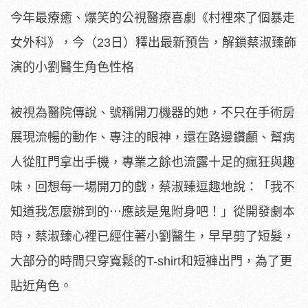
今年最療癒、爆笑的公視醫療喜劇《村裡來了個暴走
女外科》，今（23日）釋出最新預告，解鎖蔡淑臻飾
演的小劉醫生角色性格
被視為醫院傳說、號稱開刀機器的她，
不只在手術房
展現流暢的動作、專注的眼神，還在路邊鑽顱、
幫病
人從肛門拿出手機，專業之餘也流露十足的瘋狂與趣
味，
回想每一場開刀的戲，蔡淑臻逗趣地說：「我不
知道我怎麼辦到的⋯
應該是鬼附身吧！」從開發劇本
時，蔡淑臻心裡已經住著小劉醫生，
早早剪了短髮，
大部分的時間只穿寬鬆的T-shirt和短褲出門
，為了更
貼近角色。