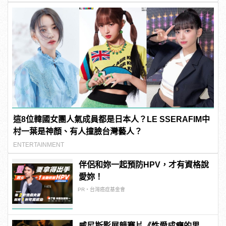
這8位韓國女團人氣成員都是日本人？LE SSERAFIM中
村一葉是神顏、有人撞臉台灣藝人？
ENTERTAINMENT
伴侶和妳一起預防HPV，才有資格說
愛妳！
PR・台灣癌症基金會
威尼斯影展競賽片《性愛成癮的男