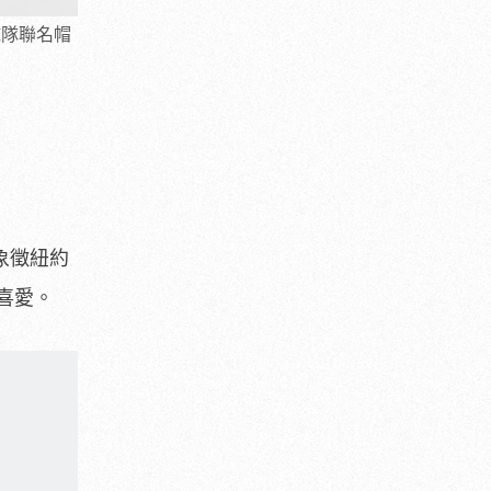
人球隊聯名帽
著象徵紐約
喜愛。