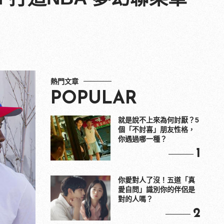
熱門文章
POPULAR
就是說不上來為何討厭？5
個「不討喜」朋友性格，
你遇過哪一種？
1
你愛對人了沒！五道「真
愛自問」識別你的伴侶是
對的人嗎？
2