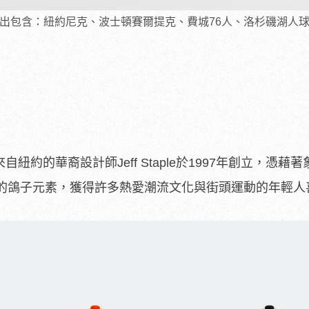
IFTY系列推出包含：紐約尼克、波士頓賽爾提克、費城76人、洛杉磯湖
來自紐約的華裔設計師Jeff Staple於1997年創立，憑藉
的鴿子元素，獲得許多熱愛潮流文化與街頭運動的年輕人