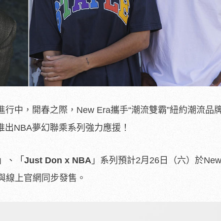
荼進行中，開春之際，New Era攜手“潮流雙霸”紐約潮流品牌St
各自推出NBA夢幻聯乘系列強力應援！
」、「
Just Don x NBA
」系列預計2月26日（六）於New 
n門市與線上官網同步發售。