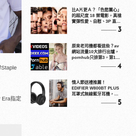
比A片更Ａ？「色慾薰心」
的超尺度 18 禁電影，真槍
實彈性愛、自慰、3P 直接
上！
3
原來老司機都看這些？av
網站流量10大排行出爐，
pornhub只排第3，第1名
竟是他？
4
aple
情人節送禮推薦！
EDIFIER W800BT PLUS
耳罩式無線藍牙耳機，在
Era指定
耳邊傾訴甜言蜜語
5