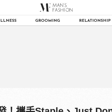
LLNESS
GROOMING
RELATIONSHIP
發！攜手Staple、Just D