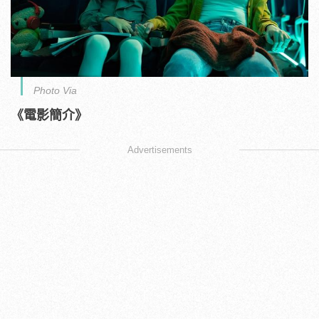
Photo Via
《電影簡介》
Advertisements