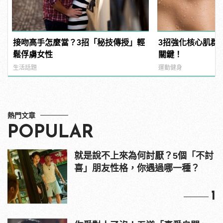
接吻高手怎麼當？3招「秘技傳授」輕
3招強化核心肌群
鬆俘虜女性
關鍵！
生活話題
運動健身
熱門文章
POPULAR
就是說不上來為何討厭？5個「不討
喜」朋友性格，你遇過哪一種？
1