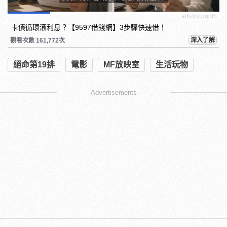
ads by popIn
卡債循環滾利息？【9597借錢網】3步驟快速借！
深入了解
觀看次數 161,772次
絕命第19排
電影
MF放映室
生活玩物
Advertisements