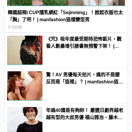
韓國超萌I CUP隱乳網紅「Sejinming」！掀起衣服也太
「胸」了吧！ | manfashion這樣變型男
生活話題
《咒》吸年度最受期待恐怖鉅片，觀
看人數暴增引臉書無預警下架！ |
manfashion這樣變型男
驚！AV 男優每天拍片，痛的不是腰
反而是「這裡」？ | manfashion這樣
變型男
年過40還是有夠帥！ 嚴選日劇界越老
越有型的大叔男優 福山雅治、藤木直
人從那些年帥到這些年！