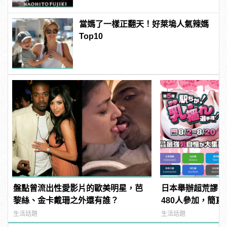
當媽了一樣正翻天！好萊塢人氣辣媽
Top10
盤點曾流出性愛影片的歐美明星，芭
日本舉辦超荒謬「
黎絲、金卡戴珊之外還有誰？
480人參加，簡直
manfashion這
生活話題
生活話題