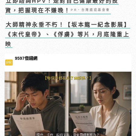
立即諮詢HPV！是對自己健康最好的投
資，把握現在不嫌晚！
PR・台灣癌症基金會
大師精神永垂不朽！【坂本龍一紀念影展】
《末代皇帝》、《俘虜》等片，月底隆重上
映
9597借錢網
PR