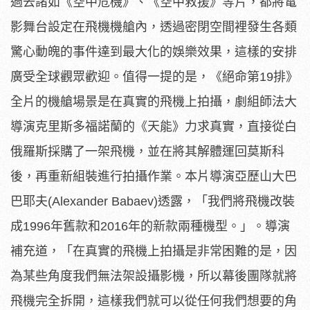
過去諸如《空中危機》、《空中救援》等片，
都將電
影舞台設定在飛機機艙內，
透過密閉空間裡發生各類
驚心動魄的事件達到最大化的娛樂效果，
這樣的安排
廣受全球觀眾歡迎。值得一提的是，《絕命第19排》
全片的機艙場景是在真實的飛機上拍攝，
劇組師法大
導演克里斯多福諾蘭的《天能》力求真實，
直接從白
俄羅斯採購了一架飛機，並在將其解體運回莫斯科
後，
再重新組裝進行拍攝作業。本片導演亞歷山大巴
巴耶夫(
Alexander Babaev)透露，「我們將飛機改裝
成1996年舊款和201
6年的新款兩種機型。」。導演
補充道，「
在真實的飛機上拍攝是非常困難的是，
因
為某些角度我們無法架設攝影機，
所以幕後團隊就將
飛機完全拆開，
這樣我們就可以從任何我們想要的角