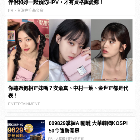
伴侶和妳一起預防HPV，才有資格說愛妳！
PR・台灣癌症基金會
你聽過狗相正妹嗎？安俞真、中村一葉、金世正都是代
表！
ENTERTAINMENT
009829掌握AI關鍵 大華韓國KOSPI
50今強勢開募
PR・大華銀全能行銷方案