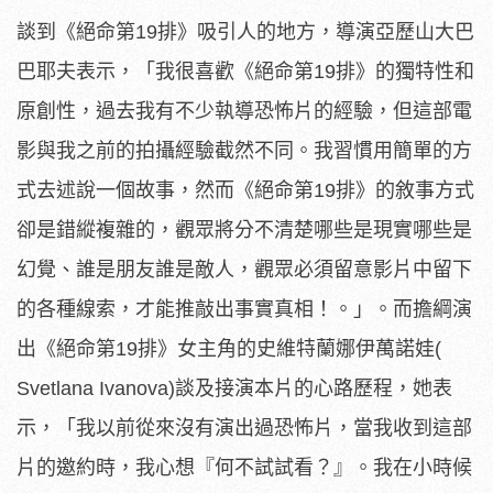
談到《絕命第19排》吸引人的地方，導演亞歷山大巴
巴耶夫表示，
「我很喜歡《絕命第19排》的獨特性和
原創性，
過去我有不少執導恐怖片的經驗，
但這部電
影與我之前的拍攝經驗截然不同。
我習慣用簡單的方
式去述說一個故事，然而《絕命第19排》
的敘事方式
卻是錯縱複雜的，
觀眾將分不清楚哪些是現實哪些是
幻覺、誰是朋友誰是敵人，
觀眾必須留意影片中留下
的各種線索，才能推敲出事實真相！。」。
而擔綱演
出《絕命第19排》女主角的史維特蘭娜伊萬諾娃(
Svetlana Ivanova)談及接演本片的心路歷程，她表
示，「
我以前從來沒有演出過恐怖片，當我收到這部
片的邀約時，我心想『
何不試試看？』。我在小時候