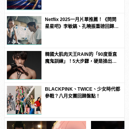
Netflix 2025一月片單推薦！《問問
星星吧》李敏鎬、孔曉振重磅回歸主
演
韓國大肌肉天王RAIN的「90度垂直
魔鬼訓練」！5大步驟，硬是操出你
的猛男身材！
BLACKPINK、TWICE、少女時代都
參戰？八月女團回歸盤點！