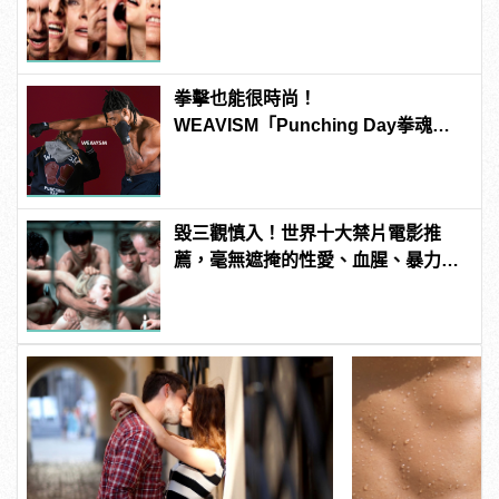
3P 直接上！ | manfashion這樣變型
男
拳擊也能很時尚！
WEAVISM「Punching Day拳魂」
系列掌握潮流主導拳
毀三觀慎入！世界十大禁片電影推
薦，毫無遮掩的性愛、血腥、暴力、
噁心到極致！