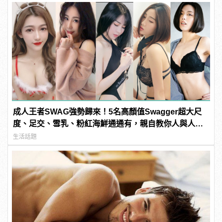
成人王者SWAG強勢歸來！5名高顏值Swagger超大尺
度、足交、雪乳、粉紅海鮮通通有，親自教你人與人的
連結！ | manfashion這樣變型男
生活話題