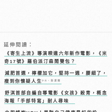
延伸閱讀：
《寄生上流》導演睽違六年新作電影，《米
奇17號》羅伯派汀森鬧雙包？
減肥首選，檸檬加它，堅持一週，腰細了，
瘦到你懷疑人生
PR・新素簡
舒淇首部自編自導電影《女孩》殺青，概念
海報「手部特寫」耐人尋味