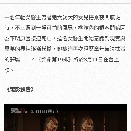
一名年輕女醫生帶著她六歲大的女兒搭乘夜間航班
時，
不幸遇到一場可怕的風暴，
機艙內的乘客開始因
為不明原因接連死亡，
這名女醫生開始意識到現實與
惡夢的界線逐漸模糊，
她被迫再次經歷童年無法抹滅
的夢魘……。《絕命第19排》將於3
月11日在台上
映。
《電影預告》