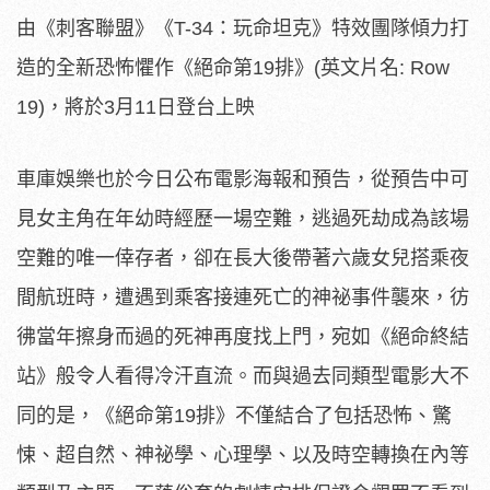
由《刺客聯盟》《T-34：玩命坦克》特效團隊傾力打
造的全新恐怖懼作《絕命第19排》(英文片名: Row
19)，將於3月11日登台上映
車庫娛樂也於今日公布電影海報和預告，
從預告中可
見女主角在年幼時經歷一場空難，
逃過死劫成為該場
空難的唯一倖存者，
卻在長大後帶著六歲女兒搭乘夜
間航班時，
遭遇到乘客接連死亡的神祕事件襲來，
彷
彿當年擦身而過的死神再度找上門，宛如《絕命終結
站》
般令人看得冷汗直流。而與過去同類型電影大不
同的是，《絕命第1
9排》不僅結合了包括恐怖、驚
悚、超自然、神祕學、心理學、
以及時空轉換在內等