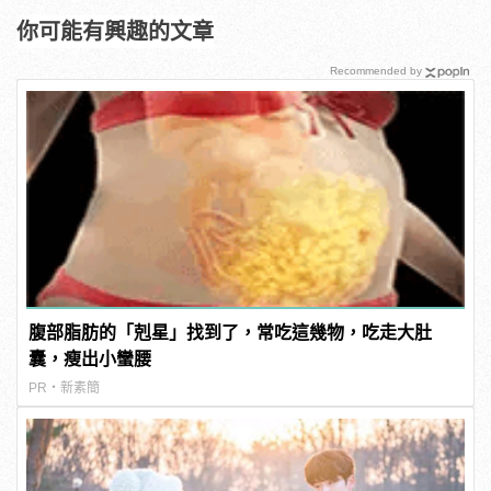
你可能有興趣的文章
Recommended by
腹部脂肪的「剋星」找到了，常吃這幾物，吃走大肚
囊，瘦出小蠻腰
PR・新素簡