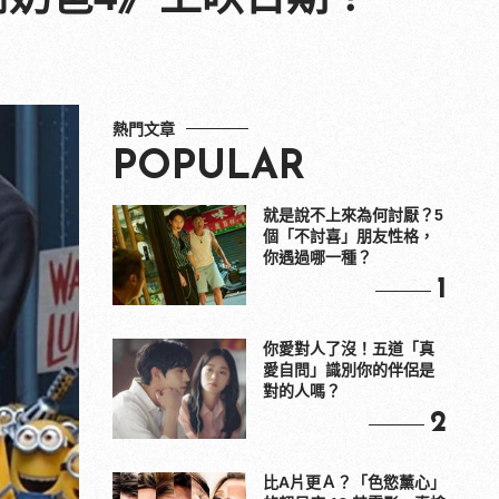
熱門文章
POPULAR
就是說不上來為何討厭？5
個「不討喜」朋友性格，
你遇過哪一種？
1
你愛對人了沒！五道「真
愛自問」識別你的伴侶是
對的人嗎？
2
比A片更Ａ？「色慾薰心」