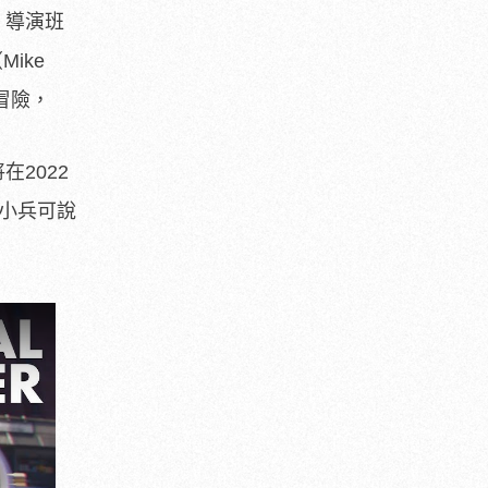
e）導演班
Mike
冒險，
2022
小小兵可說