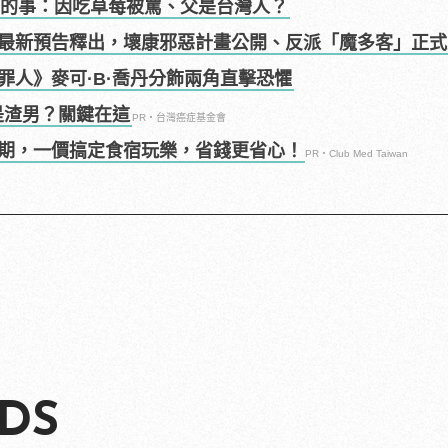
不知的事：因吃草莓被罵、父是台灣人？
最新預告釋出，壞康邪惡計畫公開、反派「魔多客」正式
罪人》麥可·B·喬丹分飾兩角直擊恐懼
是渣男？關鍵在這
PR・台灣癌症基金會
期，一價搞定食宿玩樂，省錢更省心！
PR・Club Med Taiwan
DS