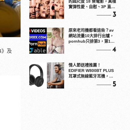
的超尺度 18 禁電影，真槍
實彈性愛、自慰、3P 直接
上！
3
原來老司機都看這些？av
網站流量10大排行出爐，
pornhub只排第3，第1名
竟是他？
4
4》及
情人節送禮推薦！
EDIFIER W800BT PLUS
耳罩式無線藍牙耳機，在
耳邊傾訴甜言蜜語
5