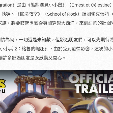
ion》是由《熊熊遇見小小鼠》（Ernest et Célestin
er）執導、《搖滾教室》（School of Rock）編劇麥克懷特（
鴨子家族，將要鼓起勇氣從英國穿越大西洋，來到紐約的壯闊
情為何，一切還是未知數，但影迷朋友們，可以先期待將在
電影《小小兵 2：格魯的崛起》，由於受到疫情影響，這次的
讓許多影迷朋友是既感動又開心。