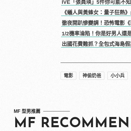
IVE「張員瑛」5件你可能
《蟻人與黃蜂女：量子狂熱》
徹夜開趴慘變調！恐怖電影《
1/2機率淪陷！你是好男人還
出國花費難抓？全包式海島假
電影
神偷奶爸
小小兵
MF 型男推薦
MF RECOMMEN