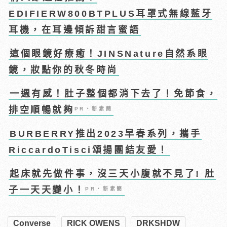
EDIFIERW800BTPLUS耳罩式無線藍牙
耳機，在耳邊傾訴甜言蜜語
這個眼鏡好療癒！JINSNature自然系眼
鏡，妝點你的秋冬時尚
一週有感！肚子整個都消下去了！免節食，
排空順暢就夠
PR・新素簡
BURBERRY推出2023早春系列，攜手
RiccardoTisci頌揚團結友愛！
起床就先做件事，沒三天小腹就不見了! 肚
子一天天變小！
PR・新素簡
Converse
RICK OWENS
DRKSHDW