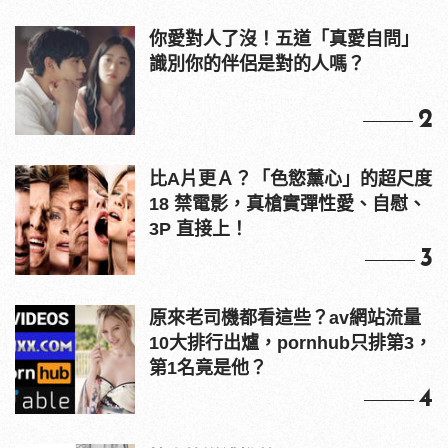
你愛對人了沒！五道「真愛自問」
識別你的伴侶是對的人嗎？
2
比A片更Ａ？「色慾薰心」的超尺度
18 禁電影，真槍實彈性愛、自慰、
3P 直接上！
3
原來老司機都看這些？av網站流量
10大排行出爐，pornhub只排第3，
第1名竟是他？
4