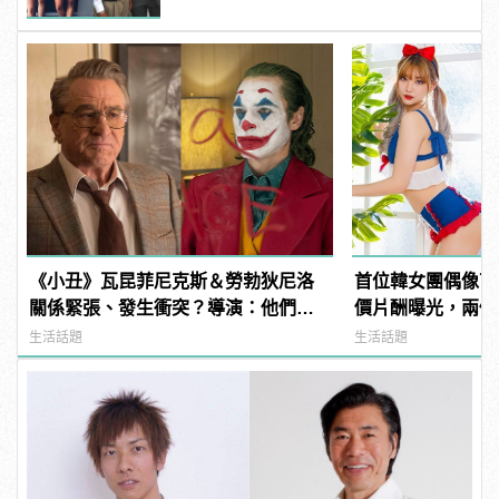
《小丑》瓦昆菲尼克斯＆勞勃狄尼洛
首位韓女團偶像下
關係緊張、發生衝突？導演：他們在
價片酬曝光，兩個
戲外從不交談
生活話題
生活話題