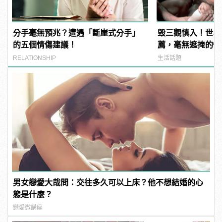
分手毫無預兆？遭遇「斷崖式分手」
毀三觀慎入！世界
的五個情傷建議！
薦，毫無遮掩的性
噁心到極致！
RELATIONSHIP
生活話題
男女戀愛大哉問：交往多久可以上床？他不想結婚的心
態是什麼？
戀愛微講座