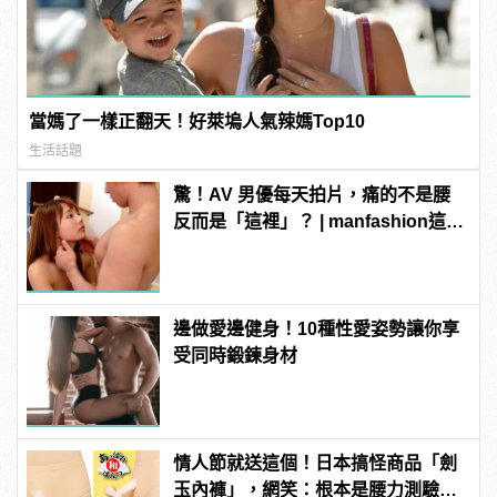
當媽了一樣正翻天！好萊塢人氣辣媽Top10
生活話題
驚！AV 男優每天拍片，痛的不是腰
反而是「這裡」？ | manfashion這樣
變型男
邊做愛邊健身！10種性愛姿勢讓你享
受同時鍛鍊身材
情人節就送這個！日本搞怪商品「劍
玉內褲」，網笑：根本是腰力測驗