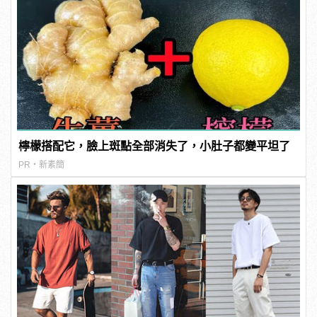
檸檬搭配它，臉上斑點全部消失了，小肚子都變平坦了
PR・新素簡