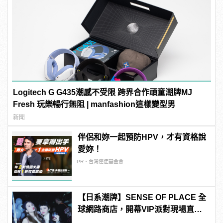
Logitech G G435潮感不受限 跨界合作頑童潮牌MJ
Fresh 玩樂暢行無阻 | manfashion這樣變型男
新聞
伴侶和妳一起預防HPV，才有資格說
愛妳！
PR・台灣癌症基金會
【日系潮牌】SENSE OF PLACE 全
球網路商店，開幕VIP派對現場直
擊！