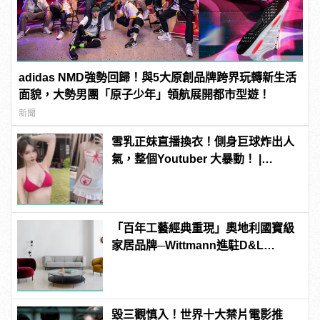
adidas NMD強勢回歸！與5大原創品牌跨界玩轉新生活
面貌，大勢男團「原子少年」領航展開都市型遊！
新聞
雪乳正妹直播換衣！側身巨球炸出人
氣，整個Youtuber 大暴動！ |
manfashion這樣變型男
「百年工藝經典重現」奧地利國寶級
家居品牌─Wittmann進駐D&L
CASA！
毀三觀慎入！世界十大禁片電影推