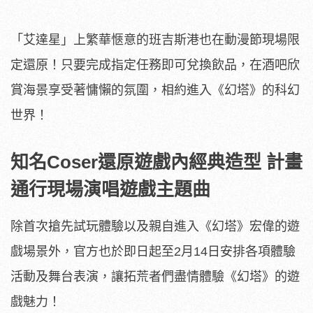
「艾達星」上繁華愜意的班吉斯港也在動漫節現場限
定還原！只要完成指定任務即可兌換飲品，在酒吧欣
賞海景享受著慵懶的氛圍，相約進入《幻塔》的科幻
世界！
知名Coser還原遊戲內經典造型 計畫
通行現場演唱遊戲主題曲
除首次搶先試玩體驗以及親自進入《幻塔》宏偉的遊
戲場景外，官方也於即日起至2月14日安排各項體驗
活動及舞台表演，讓拓荒者們盡情體驗《幻塔》的遊
戲魅力！