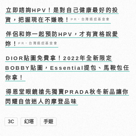
立即諮詢HPV！是對自己健康最好的投
資，把握現在不嫌晚！
PR・台灣癌症基金會
伴侶和妳一起預防HPV，才有資格說愛
妳！
PR・台灣癌症基金會
DIOR貼圖免費拿！2022年全新限定
BOBBY貼圖，Essential提包、馬鞍包任
你拿！
得恩堂眼鏡搶先獨賣PRADA秋冬新品讓你
閃耀自信迷人的摩登品味
3C
幻塔
手遊