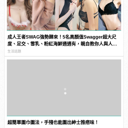
成人王者SWAG強勢歸來！5名高顏值Swagger超大尺
度、足交、雪乳、粉紅海鮮通通有，親自教你人與人的
連結！ | manfashion這樣變型男
生活話題
超簡單圍巾圍法，手殘也能圍出紳士雅痞味！