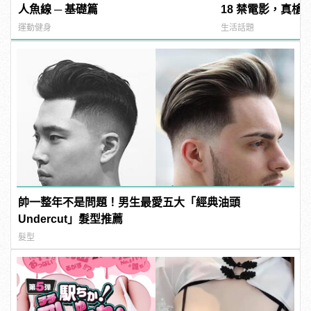
人魚線 ─ 基礎篇
18 禁電影，真槍
直接上！ | manf
運動健身
生活話題
帥一整年不是問題！男生最愛五大「經典油頭
Undercut」髮型推薦
髮型