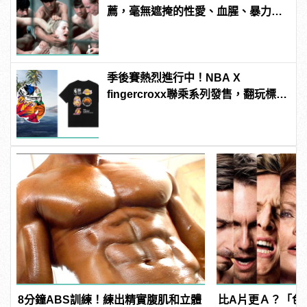
薦，毫無遮掩的性愛、血腥、暴力、
噁心到極致！
季後賽熱烈進行中！NBA X
fingercroxx聯乘系列發售，翻玩標誌
致敬聯盟年代榮耀！ | manfashion這
樣變型男
8分鐘ABS訓練！練出精實腹肌和立體
比A片更Ａ？「色