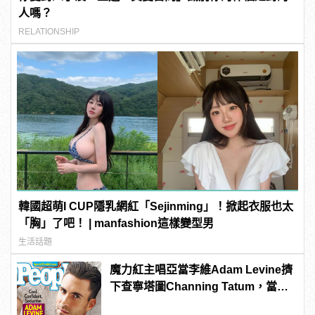
人嗎？
RELATIONSHIP
韓國超萌I CUP隱乳網紅「Sejinming」！掀起衣服也太
「胸」了吧！ | manfashion這樣變型男
生活話題
魔力紅主唱亞當李維Adam Levine擠
下查寧塔圖Channing Tatum，當選
《PEOPLE》時人雜誌2013年最性感