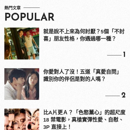
熱門文章
POPULAR
就是說不上來為何討厭？5個「不討
喜」朋友性格，你遇過哪一種？
1
你愛對人了沒！五道「真愛自問」
識別你的伴侶是對的人嗎？
2
比A片更Ａ？「色慾薰心」的超尺度
18 禁電影，真槍實彈性愛、自慰、
3P 直接上！